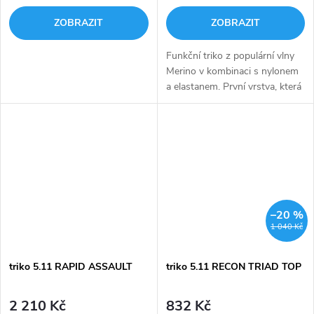
ZOBRAZIT
ZOBRAZIT
Funkční triko z populární vlny
Merino v kombinaci s nylonem
a elastanem. První vrstva, která
se vyznačuje zejména extrémní
odolností proti zápachu. Na
rozdíl od běžných...
–20 %
1 040 Kč
triko 5.11 RAPID ASSAULT
triko 5.11 RECON TRIAD TOP
2 210 Kč
832 Kč