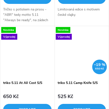
Tričko s potiskem na prsou -
Limitovaná edice s motivem
"ABR" tedy motto 5.11
české vlajky.
"Always be ready", na zádech
logo 5.11.
Novinka
Novinka
Výprodej
Výprodej
–19 %
650 Kč
triko 5.11 At All Cost S/S
triko 5.11 Camp Knife S/S
650 Kč
525 Kč