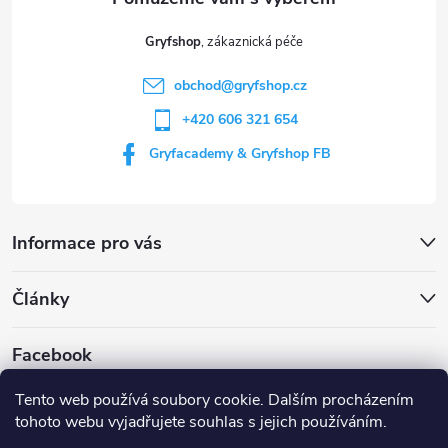
t
Gryfshop
í
obchod
@
gryfshop.cz
+420 606 321 654
Gryfacademy & Gryfshop FB
Informace pro vás
Články
Facebook
Tento web používá soubory cookie. Dalším procházením
tohoto webu vyjadřujete souhlas s jejich používáním.
Web Gryf Academy
Rezervace střelnice