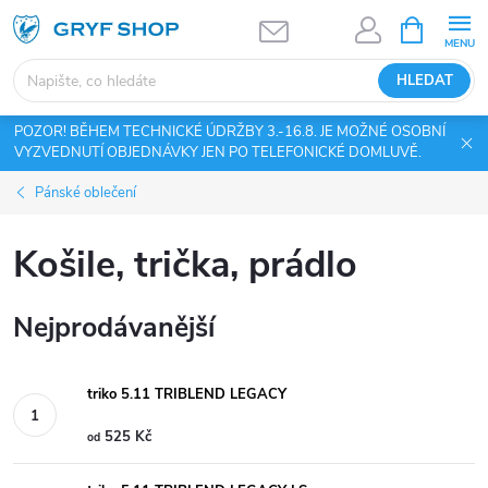
Přejít
NÁKUPNÍ
KOŠÍK
na
obsah
HLEDAT
POZOR! BĚHEM TECHNICKÉ ÚDRŽBY 3.-16.8. JE MOŽNÉ OSOBNÍ
VYZVEDNUTÍ OBJEDNÁVKY JEN PO TELEFONICKÉ DOMLUVĚ.
Pánské oblečení
Košile, trička, prádlo
Nejprodávanější
triko 5.11 TRIBLEND LEGACY
525 Kč
od