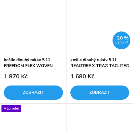
řešení pro taktické operátory a...
–20 %
2 100 Kč
košile dlouhý rukáv 5.11
košile dlouhý rukáv 5.11
FREEDOM FLEX WOVEN
REALTREE X-TRA® TACLITE®
dlouhý rukáv
PRO
1 870 Kč
1 680 Kč
ZOBRAZIT
ZOBRAZIT
Výprodej