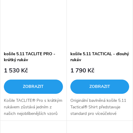
tkaniny Flex-Tac® a...
ošetřeného...
košile 5.11 TACLITE PRO -
košile 5.11 TACTICAL - dlouhý
krátký rukáv
rukáv
1 530 Kč
1 790 Kč
ZOBRAZIT
ZOBRAZIT
Košile TACLITE® Pro s krátkým
Originální bavlněná košile 5.11
rukávem zůstává jedním z
Tactical® Shirt představuje
našich nejoblíbenějších vzorů
standard pro víceúčelové
vytvořených z našeho
taktické oblečení na celém
patentovaného směsového
světě, kombinující odolnost v