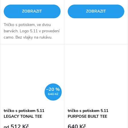
ZOBRAZIT
ZOBRAZIT
Tričko s potiskem, ve dvou
barvách. Logo 5.11 v provedení
camo. Bez vlajky na rukávu.
Materiál 100% bavlna.
–20 %
640 Kč
tričko s potiskem 5.11
tričko s potiskem 5.11
LEGACY TONAL TEE
PURPOSE BUILT TEE
512 Kč
640 Kč
od