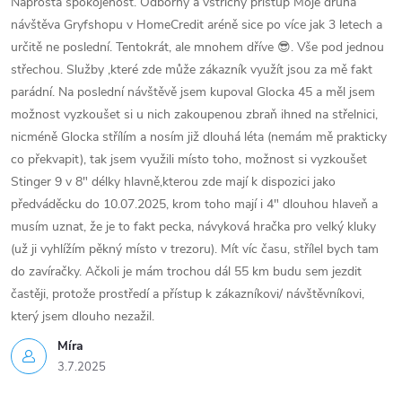
í
Naprostá spokojenost. Odborný a vstřícný přístup Moje druhá
návštěva Gryfshopu v HomeCredit aréně sice po více jak 3 letech a
p
určitě ne poslední. Tentokrát, ale mnohem dříve 😎. Vše pod jednou
střechou. Služby ,které zde může zákazník využít jsou za mě fakt
r
parádní. Na poslední návštěvě jsem kupoval Glocka 45 a měl jsem
v
možnost vyzkoušet si u nich zakoupenou zbraň ihned na střelnici,
nicméně Glocka střílím a nosím již dlouhá léta (nemám mě prakticky
k
co překvapit), tak jsem využili místo toho, možnost si vyzkoušet
y
Stinger 9 v 8" délky hlavně,kterou zde mají k dispozici jako
předváděcku do 10.07.2025, krom toho mají i 4" dlouhou hlaveň a
v
musím uznat, že je to fakt pecka, návyková hračka pro velký kluky
(už ji vyhlížím pěkný místo v trezoru). Mít víc času, střílel bych tam
ý
do zavíračky. Ačkoli je mám trochou dál 55 km budu sem jezdit
p
častěji, protože prostředí a přístup k zákazníkovi/ návštěvníkovi,
který jsem dlouho nezažil.
i
Míra
s
3.7.2025