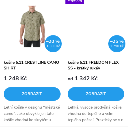
u
Výprodej
k
k
t
t
ů
ů
–20 %
–25 %
1 560 Kč
1 790 Kč
košile 5.11 CRESTLINE CAMO
košile 5.11 FREEDOM FLEX
SHIRT
SS - krátký rukáv
1 248 Kč
1 342 Kč
od
ZOBRAZIT
ZOBRAZIT
Letní košile v designu "městské
Lehká, vysoce prodyšná košile,
camo". Jako obvykle je i tato
vhodná do teplého a velmi
košile vhodná ke skrytému
teplého počasí. Prakticky se v ní
nošení zbraně díky systému
nezapotíte.