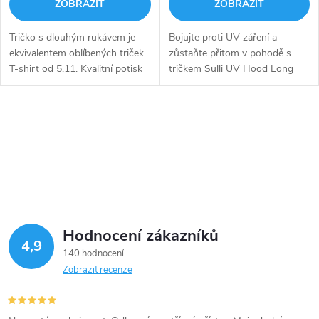
ZOBRAZIT
ZOBRAZIT
Tričko s dlouhým rukávem je
Bojujte proti UV záření a
ekvivalentem oblíbených triček
zůstaňte přitom v pohodě s
T-shirt od 5.11. Kvalitní potisk
tričkem Sulli UV Hood Long
bude dlouho odolávat oprání.
Sleeve
O
v
l
á
Hodnocení zákazníků
d
4,9
140 hodnocení
a
Zobrazit recenze
c