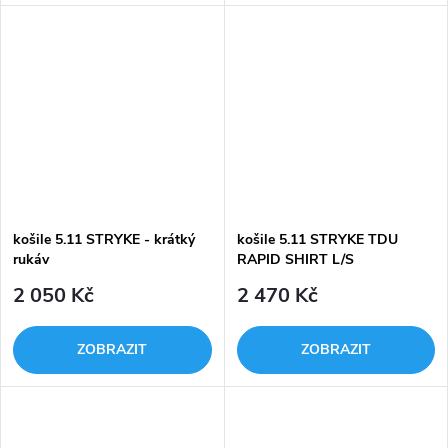
slunečním zářením. Má UPF
5.11 Stryke® kalhoty. Tato
hodnocení 50+, odvádí vlhkost,
košile představuje nový
má klíny ze síťoviny v podpaží a
standard pro taktické košile po
má...
celém světě a...
košile 5.11 STRYKE - krátký
košile 5.11 STRYKE TDU
rukáv
RAPID SHIRT L/S
2 050 Kč
2 470 Kč
ZOBRAZIT
ZOBRAZIT