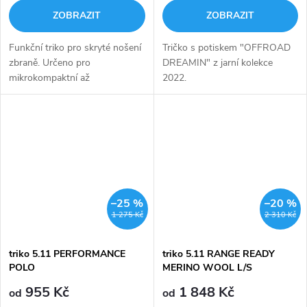
ZOBRAZIT
ZOBRAZIT
Funkční triko pro skryté nošení
Tričko s potiskem "OFFROAD
zbraně. Určeno pro
DREAMIN" z jarní kolekce
mikrokompaktní až
2022.
subkompaktní velikost
zbraně. Doprodej - využijte
poslední šanci na tento
užitečný doplněk vašeho...
–25 %
–20 %
1 275 Kč
2 310 Kč
triko 5.11 PERFORMANCE
triko 5.11 RANGE READY
POLO
MERINO WOOL L/S
955 Kč
1 848 Kč
od
od