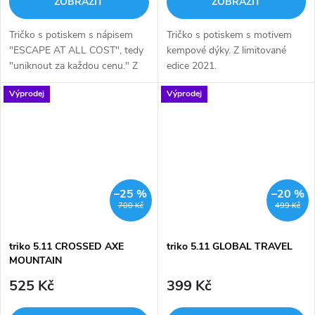
ZOBRAZIT
ZOBRAZIT
Tričko s potiskem s nápisem
Tričko s potiskem s motivem
"ESCAPE AT ALL COST", tedy
kempové dýky. Z limitované
"uniknout za každou cenu." Z
edice 2021.
limitované edice 2021
Výprodej
Výprodej
–25 %
–20 %
700 Kč
499 Kč
triko 5.11 CROSSED AXE
triko 5.11 GLOBAL TRAVEL
MOUNTAIN
525 Kč
399 Kč