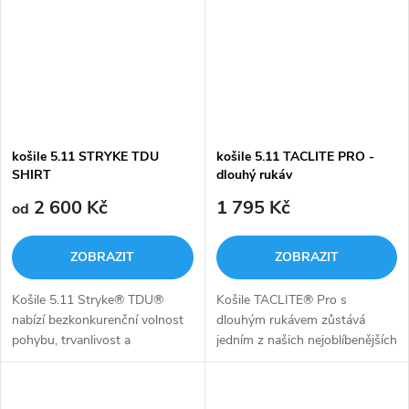
košile 5.11 STRYKE TDU
košile 5.11 TACLITE PRO -
SHIRT
dlouhý rukáv
2 600 Kč
1 795 Kč
od
ZOBRAZIT
ZOBRAZIT
Košile 5.11 Stryke® TDU®
Košile TACLITE® Pro s
nabízí bezkonkurenční volnost
dlouhým rukávem zůstává
pohybu, trvanlivost a
jedním z našich nejoblíbenějších
použitelnost v jakémkoli
vzorů vytvořených z našeho
náročném prostředí. Košile je
patentovaného směsového
vyrobena z naší strečové
124g/m2 TACLITE® ripstopu