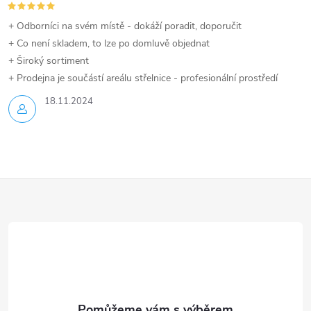
u
+ Odborníci na svém místě - dokáží poradit, doporučit
+ Co není skladem, to lze po domluvě objednat
+ Široký sortiment
+ Prodejna je součástí areálu střelnice - profesionální prostředí
18.11.2024
Z
á
p
a