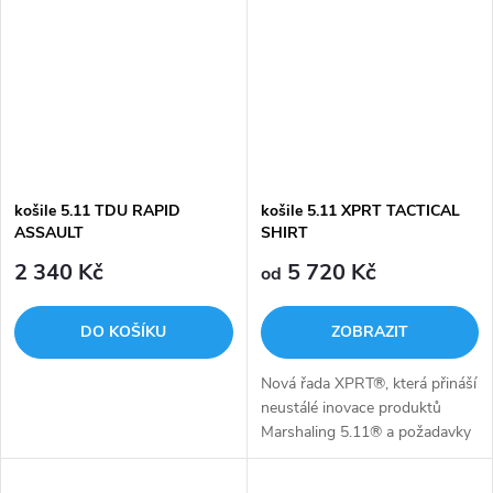
124g/m2 TACLITE® ripstopu
terénu a taktický výkon
ošetřeného...
nejvyšší...
košile 5.11 TDU RAPID
košile 5.11 XPRT TACTICAL
ASSAULT
SHIRT
2 340 Kč
5 720 Kč
od
DO KOŠÍKU
ZOBRAZIT
Nová řada XPRT®, která přináší
neustálé inovace produktů
Marshaling 5.11® a požadavky
skutečných profesionálů po
celém světě, poskytuje špičkové