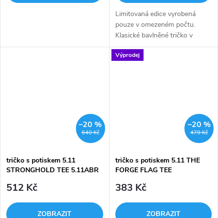
Limitovaná edice vyrobená
pouze v omezeném počtu.
Klasické bavlněné tričko v
olivové barvě se štítem s
Výprodej
motivem české vlajky. Na zadní
straně pod límcem bílé logo
5.11.
–20 %
–20 %
640 Kč
479 Kč
tričko s potiskem 5.11
tričko s potiskem 5.11 THE
STRONGHOLD TEE 5.11ABR
FORGE FLAG TEE
512 Kč
383 Kč
ZOBRAZIT
ZOBRAZIT