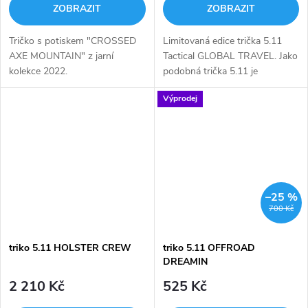
ZOBRAZIT
ZOBRAZIT
Tričko s potiskem "CROSSED
Limitovaná edice trička 5.11
AXE MOUNTAIN" z jarní
Tactical GLOBAL TRAVEL. Jako
kolekce 2022.
podobná trička 5.11 je
vyrobeno ze směsi 52 % bavlna
Výprodej
a 48% polyester. Materiál
zůstává měkký a příjemný i po
větším...
–25 %
700 Kč
triko 5.11 HOLSTER CREW
triko 5.11 OFFROAD
DREAMIN
2 210 Kč
525 Kč