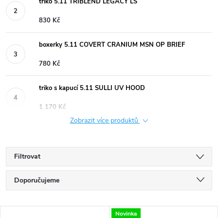
triko 5.11 TRIBLEND LEGACY LS
830 Kč
boxerky 5.11 COVERT CRANIUM MSN OP BRIEF
780 Kč
triko s kapucí 5.11 SULLI UV HOOD
1 170 Kč
Zobrazit více produktů
Filtrovat
Ř
Doporučujeme
a
Nejlevnější
V
Novinka