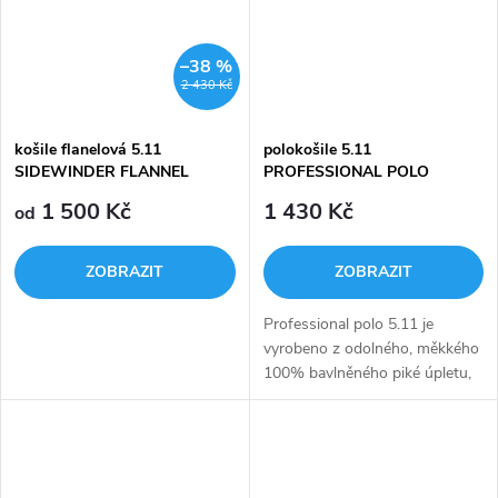
–38 %
2 430 Kč
košile flanelová 5.11
polokošile 5.11
SIDEWINDER FLANNEL
PROFESSIONAL POLO
SHIRT
1 500 Kč
1 430 Kč
od
ZOBRAZIT
ZOBRAZIT
Professional polo 5.11 je
vyrobeno z odolného, měkkého
100% bavlněného piké úpletu,
který je ošetřen tak, aby si
zachoval barvu.