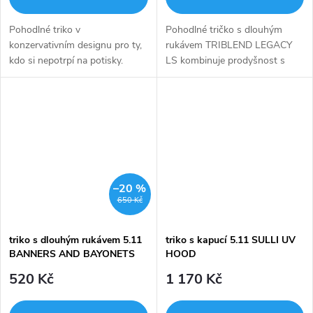
Pohodlné triko v
Pohodlné tričko s dlouhým
konzervativním designu pro ty,
rukávem TRIBLEND LEGACY
kdo si nepotrpí na potisky.
LS kombinuje prodyšnost s
vlastnostmi odvádějícími
vlhkost
–20 %
650 Kč
triko s dlouhým rukávem 5.11
triko s kapucí 5.11 SULLI UV
BANNERS AND BAYONETS
HOOD
L/S
520 Kč
1 170 Kč