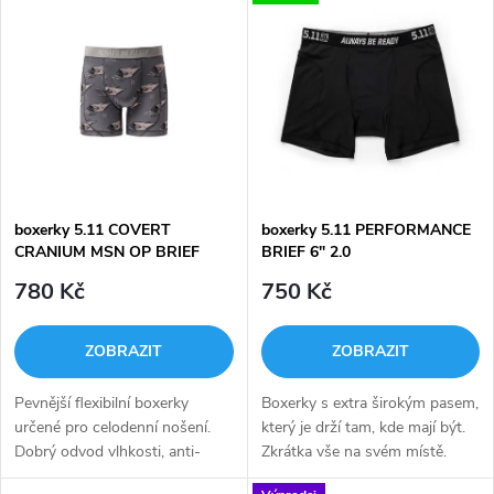
Nejdražší
z
ý
Nejprodávanější
e
p
Abecedně
n
i
í
s
p
boxerky 5.11 COVERT
boxerky 5.11 PERFORMANCE
CRANIUM MSN OP BRIEF
BRIEF 6" 2.0
p
r
780 Kč
750 Kč
r
o
ZOBRAZIT
ZOBRAZIT
o
d
Pevnější flexibilní boxerky
Boxerky s extra širokým pasem,
d
určené pro celodenní nošení.
který je drží tam, kde mají být.
u
Dobrý odvod vlhkosti, anti-
Zkrátka vše na svém místě.
mikrobiální úprva.