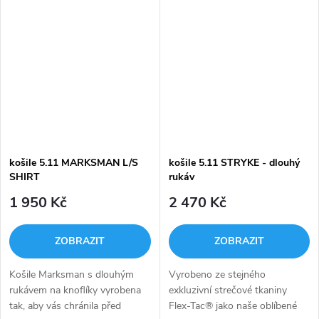
RAPIDraw a rovnému
střihu.Camo působí v reálu
decentněji než...
košile 5.11 MARKSMAN L/S
košile 5.11 STRYKE - dlouhý
SHIRT
rukáv
1 950 Kč
2 470 Kč
ZOBRAZIT
ZOBRAZIT
Košile Marksman s dlouhým
Vyrobeno ze stejného
rukávem na knoflíky vyrobena
exkluzivní strečové tkaniny
tak, aby vás chránila před
Flex-Tac® jako naše oblíbené