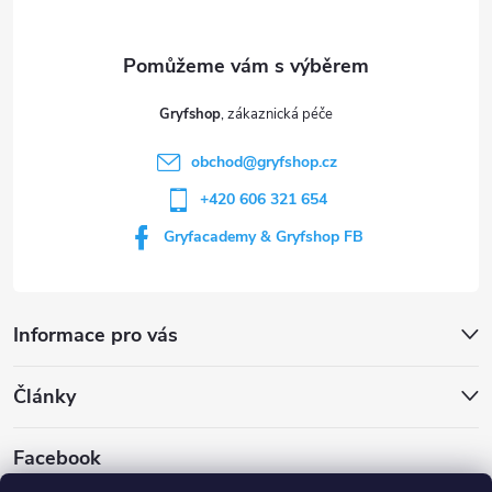
a
t
Gryfshop
í
obchod
@
gryfshop.cz
+420 606 321 654
Gryfacademy & Gryfshop FB
Informace pro vás
Články
Facebook