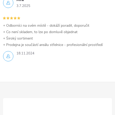
3.7.2025
+ Odborníci na svém místě - dokáží poradit, doporučit
+ Co není skladem, to lze po domluvě objednat
+ Široký sortiment
+ Prodejna je součástí areálu střelnice - profesionální prostředí
18.11.2024
Z
á
p