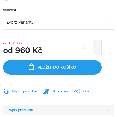
velikost
od 1 040 Kč
od
960 Kč
Měrná
cena:
VLOŽIT DO KOŠÍKU
Dotaz k produktu
Hlídací pes
Sdílet
Popis produktu