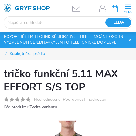
Přejít
NÁKUPNÍ
KOŠÍK
na
obsah
HLEDAT
POZOR! BĚHEM TECHNICKÉ ÚDRŽBY 3.-16.8. JE MOŽNÉ OSOBNÍ
VYZVEDNUTÍ OBJEDNÁVKY JEN PO TELEFONICKÉ DOMLUVĚ.
Košile, trička, prádlo
tričko funkční 5.11 MAX
EFFORT S/S TOP
Podrobnosti hodnocení
Neohodnoceno
Kód produktu:
Zvolte variantu