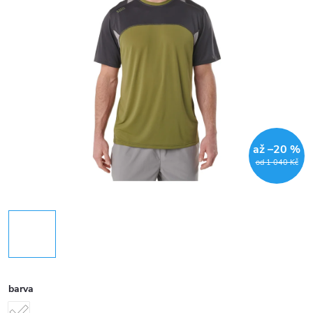
až –20 %
od 1 040 Kč
barva