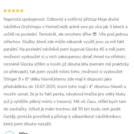
Naprostá spokojenost. Odborný a vstřícný přístup Moje druhá
návštěva Gryfshopu v HomeCredit aréně sice po více jak 3 letech a
určitě ne poslední. Tentokrát, ale mnohem dříve 😎. Vše pod jednou
střechou. Služby ,které zde může zákazník využít jsou za mě fakt
parádní. Na poslední návštěvě jsem kupoval Glocka 45 a měl jsem
možnost vyzkoušet si u nich zakoupenou zbraň ihned na střelnici,
nicméně Glocka střílím a nosím již dlouhá léta (nemám mě prakticky
co překvapit), tak jsem využili místo toho, možnost si vyzkoušet
Stinger 9 v 8" délky hlavně,kterou zde mají k dispozici jako
předváděcku do 10.07.2025, krom toho mají i 4" dlouhou hlaveň a
musím uznat, že je to fakt pecka, návyková hračka pro velký kluky
(už ji vyhlížím pěkný místo v trezoru). Mít víc času, střílel bych tam
do zavíračky. Ačkoli je mám trochou dál 55 km budu sem jezdit
častěji, protože prostředí a přístup k zákazníkovi/ návštěvníkovi,
který jsem dlouho nezažil.
Míra