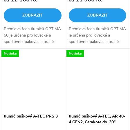
od
od
ZOBRAZIT
ZOBRAZIT
Prémiová řada tlumičů OPTIMA
Prémiová řada tlumičů OPTIMA
50 je určena pro lovecké a
je určena pro lovecké a
sportovní opakovací zbraně
sportovní opakovací zbraně
(pro samonabíjecí lovecké volte
(pro samonabíjecí lovecké volte
Novinka
Novinka
typ Optima Flow). Zásadní
typ Optima Flow). Zásadní
výhodou jsou výměnné přední
výhodou je výměnná přední
moduly,...
část která...
tlumič puškový A-TEC PRS 3
tlumič puškový A-TEC, AR 40-
4 GEN2, Cerakote do .30"
(7,62mm), na A-Flow Birdcage