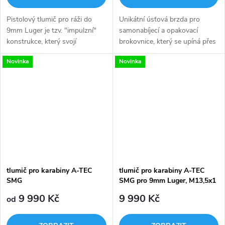
Pistolový tlumič pro ráži do
Unikátní úsťová brzda pro
9mm Luger je tzv. "impulzní"
samonabíjecí a opakovací
konstrukce, který svojí
brokovnice, který se upíná přes
konstrukcí zajišťují spolehlivou
zahrdlení (choke). Zahrdlení
Novinka
Novinka
funkci odemykání a uzamykání
NENÍ v ceně tlumiče. Maximální
systému samonabíjecích...
povolené použití je ráže...
tlumič pro karabiny A-TEC
tlumič pro karabiny A-TEC
SMG
SMG pro 9mm Luger, M13,5x1
LH (SIG MPX atp.)
9 990 Kč
9 990 Kč
od