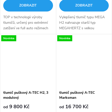
ZOBRAZIT
ZOBRAZIT
TOP v technologii výroby
Vylepšený tlumič typu MEGA
tlumičů, určený pro extrémní
H2 nahrazuje starší typ
zatížení ve full auto režimech
MEGAHERTZ s velkou
střelby Unikátní patentovaná
účinností při prvním výstřelu
Novinka
Novinka
technologie A-FLOW
(ze studené hlavně). Je větší
významně snižuje tlak a tok
verzí typu H2. Je určen pro
plynů zpět...
opakovací zbraně,...
tlumič puškový A-TEC H2, 3
tlumič puškový A-TEC
modulový
Marksman
9 800 Kč
16 700 Kč
od
od