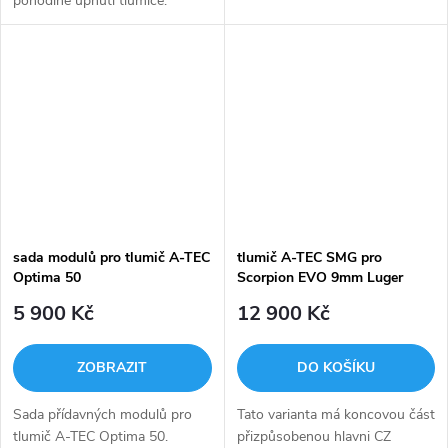
pohodlné upnutí tlumiče.
Adaptér A-LOCK našroubujete
na závit na hlavni. Na tento
adaptér můžete upnout i
úsťovou brzdu...
sada modulů pro tlumič A-TEC
tlumič A-TEC SMG pro
Optima 50
Scorpion EVO 9mm Luger
5 900 Kč
12 900 Kč
ZOBRAZIT
DO KOŠÍKU
Sada přídavných modulů pro
Tato varianta má koncovou část
tlumič A-TEC Optima 50.
přizpůsobenou hlavni CZ