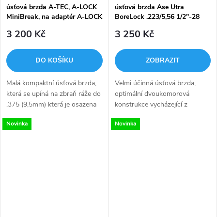
úsťová brzda A-TEC, A-LOCK
úsťová brzda Ase Utra
MiniBreak, na adaptér A-LOCK
BoreLock .223/5,56 1/2"-28
3 200 Kč
3 250 Kč
DO KOŠÍKU
ZOBRAZIT
Malá kompaktní úsťová brzda,
Velmi účinná úsťová brzda,
která se upíná na zbraň ráže do
optimální dvoukomorová
.375 (9,5mm) která je osazena
konstrukce vycházející z
adaptérem A-TEC A-LOCK.
legendární brzdy Jerryho
Novinka
Novinka
Řeší vaše dilema, kdy při
Miculka, která zároveň slouží k
sejmutí vaší oblíbené úsťové
uchycení tlumičů Ase UTRA* s
brzdy...
rozhraním Bore...