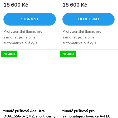
.223, BoreLock, černý
.223, BoreLock, FDE
18 600 Kč
18 600 Kč
ZOBRAZIT
DO KOŠÍKU
Profesionální tlumič pro
Profesionální tlumič pro
samonabíjecí a plně
samonabíjecí a plně
automatické pušky s
automatické pušky s
nejnovějším technologií průtoku
nejnovějším technologií průtoku
Novinka
Novinka
plynů. Aretační systém u
plynů. Aretační systém u
modelů nasazovaných na
modelů nasazovaných na
úsťové zařízení zabraňuje...
úsťové zařízení zabraňuje...
tlumič puškový Ase Utra
tlumič puškový pro
DUAL556-S-QM2, short, černý
samonabíjecí lovecké A-TEC