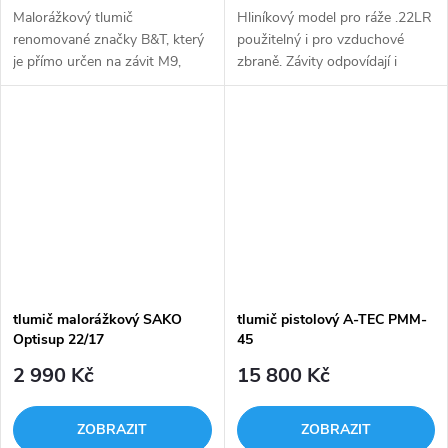
Malorážkový tlumič
Hliníkový model pro ráže .22LR
renomované značky B&T, který
použitelný i pro vzduchové
je přímo určen na závit M9,
zbraně. Závity odpovídají i
kterým je opatřena hlaveň
provedení zbraní CZUB
Glocku 44. Není tedy třeba
(1/2"-20). Velmi kvalitní
používat redukci. Menší průměr
bezúdržbový tlumič
tlumiče...
renomované značky...
tlumič malorážkový SAKO
tlumič pistolový A-TEC PMM-
Optisup 22/17
45
2 990 Kč
15 800 Kč
ZOBRAZIT
ZOBRAZIT