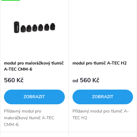
k
také využít jako mušku.
nebo černé.
k
t
t
ů
ů
modul pro malorážkový tlumič
modul pro tlumič A-TEC H2
A-TEC CMM-6
560 Kč
560 Kč
od
ZOBRAZIT
ZOBRAZIT
Přídavný modul pro
Přídavný modul pro tlumič A-
malorážkový tlumič A-TEC
TEC H2
CMM-6.