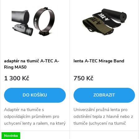
z
ý
Nejprodávanější
e
p
Abecedně
n
i
í
s
p
adaptér na tlumič A-TEC A-
lenta A-TEC Mirage Band
Ring MA50
p
r
1 300 Kč
750 Kč
r
o
DO KOŠÍKU
ZOBRAZIT
o
d
Adaptér na tlumiče s
Univerzální pružná lenta pro
d
odpovídajícím průměrem pro
odstínění tepla z hlavně nebo z
u
uchycení lenty a railem, na který
tlumiče (uchycení na tlumič
u
lze uchytit např. svítilnu apod.
pomocí adaptéru A-TEC A-
Novinka
"Zobáček" na zavěšení lenty lze
RING MA50) v barvě zelné