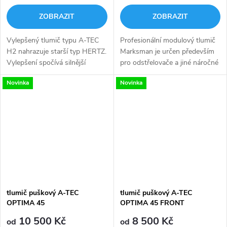
ZOBRAZIT
ZOBRAZIT
Vylepšený tlumič typu A-TEC
Profesionální modulový tlumič
H2 nahrazuje starší typ HERTZ.
Marksman je určen především
Vylepšení spočívá silnější
pro odstřelovače a jiné náročné
konstrukci a zdokonalení
uživatele. Instaluje se na velmi
Novinka
Novinka
technologie výroby, Je velmi
účinnou úsťovou brzdu (není v
efektivní při prvním výstřelu
ceně). Všechny výhody...
ze...
tlumič puškový A-TEC
tlumič puškový A-TEC
OPTIMA 45
OPTIMA 45 FRONT
10 500 Kč
8 500 Kč
od
od