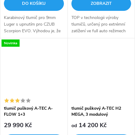
DO KOŠÍKU
ZOBRAZIT
Karabinový tlumič pro 9mm
TOP v technologii výroby
Luger s upnutím pro CZUB
tlumičů, určený pro extrémní
Scorpion EVO. Výhodou je, že
zatížení ve full auto režimech
při nízké ceně je již osazení
střelby Unikátní patentovaná
Novinka
koncovým dílem který pasuje
technologie A-FLOW
na aretaci tlumiče výšlehu na...
významně snižuje tlak a tok
plynů zpět...
tlumič puškový A-TEC A-
tlumič puškový A-TEC H2
FLOW 1+3
MEGA, 3 modulový
29 990 Kč
14 200 Kč
od