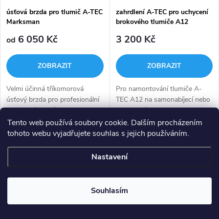
úsťová brzda pro tlumič A-TEC
zahrdlení A-TEC pro uchycení
Marksman
brokového tlumiče A12
6 050 Kč
3 200 Kč
od
ZOBRAZIT
ZOBRAZIT
Velmi účinná tříkomorová
Pro namontování tlumiče A-
úsťový brzda pro profesionální
TEC A12 na samonabíjecí nebo
modulový tlumič Marksman,
opakovací brokovnici
který je určen především pro
potřebujete specifické zahrdlení
Tento web používá soubory cookie. Dalším procházením
odstřelovače a jiné náročné
(choke) pro určený typ
tohoto webu vyjadřujete souhlas s jejich používáním.
uživatele. Tlumič se Instaluje na
zbraně.Pokud si nejste jisti
O
tuto...
typem zahrdlení...
Nastavení
v
l
Souhlasím
á