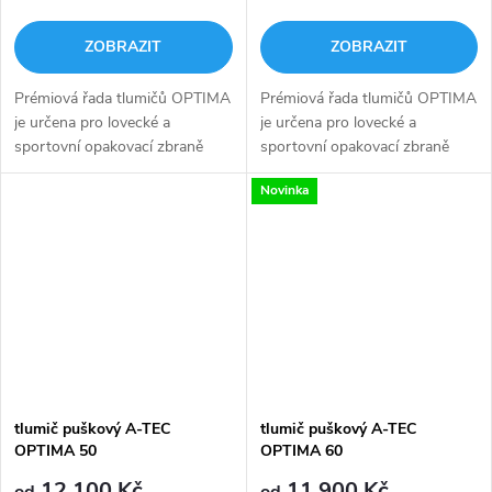
ZOBRAZIT
ZOBRAZIT
Prémiová řada tlumičů OPTIMA
Prémiová řada tlumičů OPTIMA
je určena pro lovecké a
je určena pro lovecké a
sportovní opakovací zbraně
sportovní opakovací zbraně
(pro samonabíjecí lovecké volte
(pro samonabíjecí lovecké volte
Novinka
typ Optima Flow). Zásadní
typ Optima Flow). Zásadní
výhodou je výměnná přední
výhodou je výměnná přední
část která...
část která...
tlumič puškový A-TEC
tlumič puškový A-TEC
OPTIMA 50
OPTIMA 60
12 100 Kč
11 900 Kč