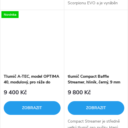
Scorpionu EVO a je vyráběn
pouze v rázži 9mm Luger.
Novinka
Obecně je modulární tlumič pro
SMG (SubMachineGun - SMG)
a PCC...
Tlumič A-TEC, model OPTIMA
tlumič Compact Baffle
40, modulový, pro ráže do
Streamer, hliník, černý, 9 mm
.223" (5,56mm), na závit
9 400 Kč
9 800 Kč
1/2"-28 UNEF
ZOBRAZIT
ZOBRAZIT
Compact Streamer je středně
velký tlumič pro pušky, který