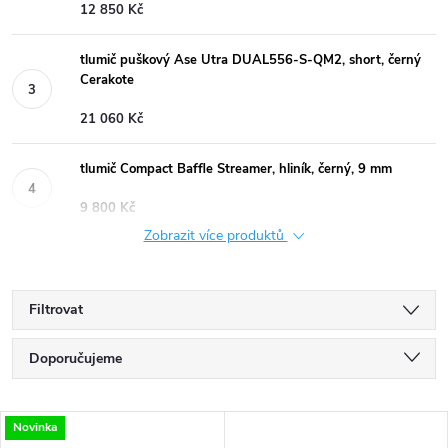
12 850 Kč
tlumič puškový Ase Utra DUAL556-S-QM2, short, černý
Cerakote
21 060 Kč
tlumič Compact Baffle Streamer, hliník, černý, 9 mm
9 800 Kč
Zobrazit více produktů
Filtrovat
Ř
Doporučujeme
a
Nejlevnější
V
Novinka
Nejdražší