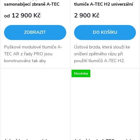
samonabíjecí zbraně A-TEC
tlumiče A-TEC H2 univerzální
AR40-4, 4 modulový
12 900 Kč
2 900 Kč
od
ZOBRAZIT
DO KOŠÍKU
Puškové modulové tlumiče A-
Úsťová brzda, která slouží ke
TEC AR z řady PRO jsou
snížení zpětného rázu při
konstruovánz tak aby
použití tlumičů A-TEC H2.
fungovaly při dlouhých sériích
Novinka
výstřelů, které jsou typické pro
samonabíjecí zbraně.
Celoocelová...