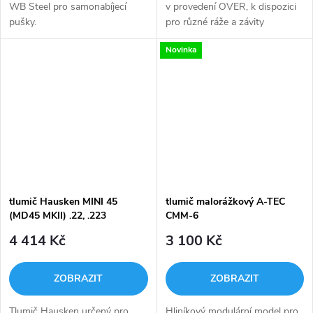
WB Steel pro samonabíjecí
v provedení OVER, k dispozici
pušky.
pro různé ráže a závity
Novinka
tlumič Hausken MINI 45
tlumič malorážkový A-TEC
(MD45 MKII) .22, .223
CMM-6
4 414 Kč
3 100 Kč
ZOBRAZIT
ZOBRAZIT
Tlumič Hausken určený pro
Hliníkový modulární model pro