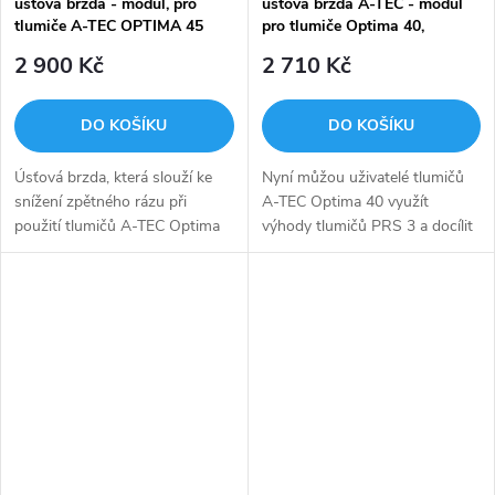
úsťová brzda - modul, pro
úsťová brzda A-TEC - modul
tlumiče A-TEC OPTIMA 45
pro tlumiče Optima 40,
univerzální
univerzál do ráže .375"
2 900 Kč
2 710 Kč
(9,5mm)
DO KOŠÍKU
DO KOŠÍKU
Úsťová brzda, která slouží ke
Nyní můžou uživatelé tlumičů
snížení zpětného rázu při
A-TEC Optima 40 využít
použití tlumičů A-TEC Optima
výhody tlumičů PRS 3 a docílit
45.
tak výrazného snížení zpětného
rázu zbraně při zachování
vysoké účinnosti snížení hluku!