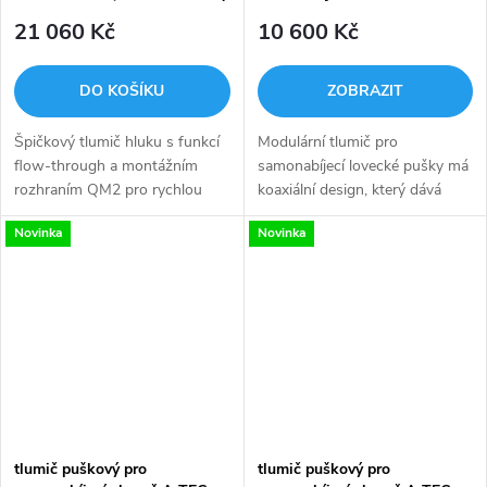
Cerakote
OPTIMA FLOW
21 060 Kč
10 600 Kč
DO KOŠÍKU
ZOBRAZIT
Špičkový tlumič hluku s funkcí
Modulární tlumič pro
flow-through a montážním
samonabíjecí lovecké pušky má
rozhraním QM2 pro rychlou
koaxiální design, který dává
instalaci na A1/A2 Flash Hider
střelci jedinečné výhody se
Novinka
Novinka
v kompatnějším provedení.
samonabíjecí zbraní, které
Testován dle zkušebních
tradiční tlumič nemůže
standardů SOCOM.
konkurovat....
tlumič puškový pro
tlumič puškový pro