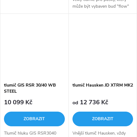
může být vybaven buď "flow"
(průtokovou) nebo "baffle"
(komorovou) tlumicí jednotkou.
Tlumicí jednotku lze snadno...
tlumič GIS RSR 30/40 WB
tlumič Hausken JD XTRM MK2
STEEL
10 099 Kč
12 736 Kč
od
ZOBRAZIT
ZOBRAZIT
Tlumič hluku GIS RSR3040
Vnější tlumič Hausken, vždy