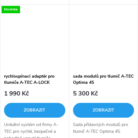
zbraň. Sám funguje jako účinný
(např. verze ATEC01836) nebo
Novinka
eliminátor výšlehu i u velmi
A-FLOW na zbraň. Sám
krátkých hlavní. Jde o původní...
funguje jako účinný eliminátor
výšlehu i u...
rychloupínací adaptér pro
sada modulů pro tlumič A-TEC
tlumiče A-TEC A-LOCK
Optima 45
1 990 Kč
5 300 Kč
ZOBRAZIT
ZOBRAZIT
Unikátní systém od firmy A-
Sada přídavných modulů pro
TEC pro rychlé, bezpečné a
tlumič A-TEC Optima 45.