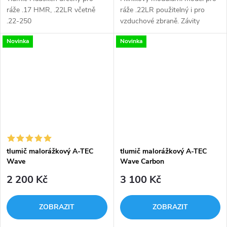
ráže .17 HMR, .22LR včetně
ráže .22LR použitelný i pro
.22-250
vzduchové zbraně. Závity
odpovídají i provedení zbraní
Novinka
Novinka
CZUB.Tlumiče Wave a Wave
Carbon jsou nerozebíratelné,
kompozitní...
tlumič malorážkový A-TEC
tlumič malorážkový A-TEC
Wave
Wave Carbon
2 200 Kč
3 100 Kč
ZOBRAZIT
ZOBRAZIT