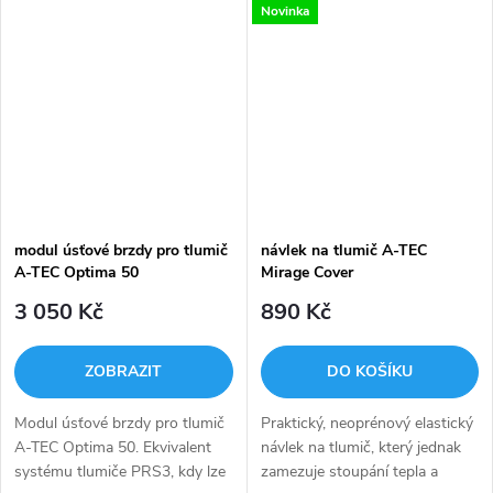
Novinka
nově i v ráži .300AAC.
modul úsťové brzdy pro tlumič
návlek na tlumič A-TEC
A-TEC Optima 50
Mirage Cover
3 050 Kč
890 Kč
ZOBRAZIT
DO KOŠÍKU
Modul úsťové brzdy pro tlumič
Praktický, neoprénový elastický
A-TEC Optima 50. Ekvivalent
návlek na tlumič, který jednak
systému tlumiče PRS3, kdy lze
zamezuje stoupání tepla a