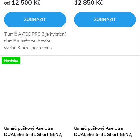
12 500 Kč
12 850 Kč
od
QD Lock
ZOBRAZIT
ZOBRAZIT
Tlumič A-TEC PRS 3 je hybridní
tlumič s úsťovou brzdou
vyvinutý pro sportovní a
taktické opakovací pušky na
Novinka
přesnou střelbu. Úsťová brzda
významně snižuje zpětný ráz
zbraně....
tlumič puškový Ase Utra
tlumič puškový Ase Utra
DUAL556-S-BL Short GEN2,
DUAL556-S-BL Short GEN2,