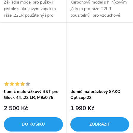
Základní model pro pušky i
Karbonový model s hliníkovým
pistole s okrajovým zápalem
jádrem pro ráže .22LR
ráže .22LR použitelný i pro
použitelný i pro vzduchové
vzduchové zbraně.
zbraně. Závity odpovídají i
Celokompozitové provedení.
provedení zbraní CZUB.Tlumiče
Závity odpovídají i provedení
Wave a Wave Carbon jsou
zbraní...
nerozebíratelné,...
tlumič malorážkový B&T pro
tlumič malorážkový SAKO
Glock 44, .22 LR, M9x0,75
Optisup 22
2 500 Kč
1 990 Kč
DO KOŠÍKU
ZOBRAZIT