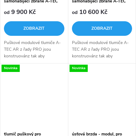
samonabíjecí zbraně A-TEC
samonabíjecí zbraně A-TEC
AR30-4, 4 modulový
AR40-3, 3 modulový
9 900 Kč
10 600 Kč
od
od
ZOBRAZIT
ZOBRAZIT
Puškové modulové tlumiče A-
Puškové modulové tlumiče A-
TEC AR z řady PRO jsou
TEC AR z řady PRO jsou
konstruovánz tak aby
konstruovánz tak aby
fungovaly při dlouhých sériích
fungovaly při dlouhých sériích
Novinka
Novinka
výstřelů, které jsou typické pro
výstřelů, které jsou typické pro
samonabíjecí zbraně.
samonabíjecí zbraně.
Celoocelová...
Celoocelová...
tlumič puškový pro
úsťová brzda - modul, pro