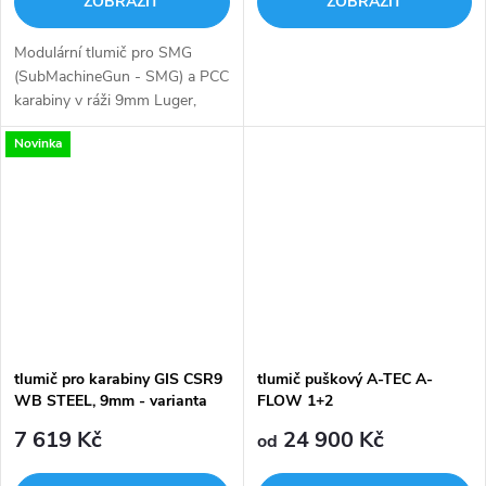
ZOBRAZIT
ZOBRAZIT
Modulární tlumič pro SMG
(SubMachineGun - SMG) a PCC
karabiny v ráži 9mm Luger,
40S&W, .45ACP, .300AAC
Novinka
Vyroben z hliníkové slitiny a
nerezové oceli s upevněním na
závit nebo...
tlumič pro karabiny GIS CSR9
tlumič puškový A-TEC A-
WB STEEL, 9mm - varianta
FLOW 1+2
pro EVO
7 619 Kč
24 900 Kč
od