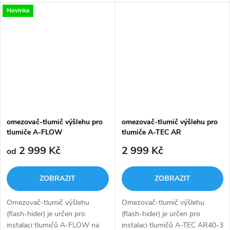
výrazně snížit zpětný ráz při
jednak např. při šoulání lesem
Novinka
zachování vysoké účinnosti
utlumí zvuk při nárazu tlumiče
tlumení.
od větev apod. Pro...
omezovač-tlumič výšlehu pro
omezovač-tlumič výšlehu pro
tlumiče A-FLOW
tlumiče A-TEC AR
2 999 Kč
2 999 Kč
od
ZOBRAZIT
ZOBRAZIT
Omezovač-tlumič výšlehu
Omezovač-tlumič výšlehu
(flash-hider) je určen pro
(flash-hider) je určen pro
instalaci tlumičů A-FLOW na
instalaci tlumičů A-TEC AR40-3