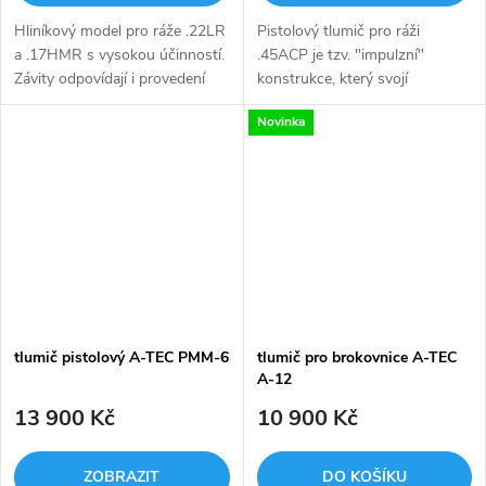
Hliníkový model pro ráže .22LR
Pistolový tlumič pro ráži
a .17HMR s vysokou účinností.
.45ACP je tzv. "impulzní"
Závity odpovídají i provedení
konstrukce, který svojí
zbraní CZUB (1/2"-20). Velmi
konstrukcí zajišťují spolehlivou
Novinka
kvalitní bezúdržbový tlumič
funkci odemykání a uzamykání
renomované značky SAKO.
systému samonabíjecích
pistolí.Tlumiče...
tlumič pistolový A-TEC PMM-6
tlumič pro brokovnice A-TEC
A-12
13 900 Kč
10 900 Kč
ZOBRAZIT
DO KOŠÍKU