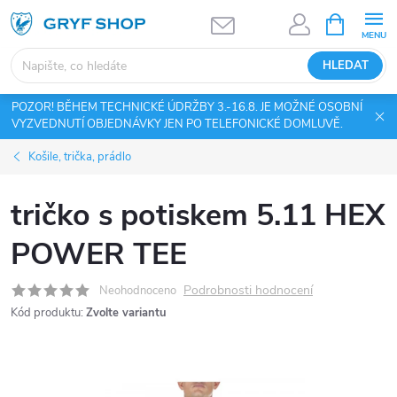
Přejít
NÁKUPNÍ
KOŠÍK
na
obsah
HLEDAT
POZOR! BĚHEM TECHNICKÉ ÚDRŽBY 3.-16.8. JE MOŽNÉ OSOBNÍ
VYZVEDNUTÍ OBJEDNÁVKY JEN PO TELEFONICKÉ DOMLUVĚ.
Košile, trička, prádlo
tričko s potiskem 5.11 HEX
POWER TEE
Podrobnosti hodnocení
Neohodnoceno
Kód produktu:
Zvolte variantu