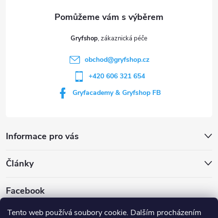
a
t
Gryfshop
í
obchod
@
gryfshop.cz
+420 606 321 654
Gryfacademy & Gryfshop FB
Informace pro vás
Články
Facebook
Tento web používá soubory cookie. Dalším procházením