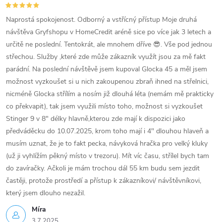
Naprostá spokojenost. Odborný a vstřícný přístup Moje druhá
návštěva Gryfshopu v HomeCredit aréně sice po více jak 3 letech a
určitě ne poslední. Tentokrát, ale mnohem dříve 😎. Vše pod jednou
střechou. Služby ,které zde může zákazník využít jsou za mě fakt
parádní. Na poslední návštěvě jsem kupoval Glocka 45 a měl jsem
možnost vyzkoušet si u nich zakoupenou zbraň ihned na střelnici,
nicméně Glocka střílím a nosím již dlouhá léta (nemám mě prakticky
co překvapit), tak jsem využili místo toho, možnost si vyzkoušet
Stinger 9 v 8" délky hlavně,kterou zde mají k dispozici jako
předváděcku do 10.07.2025, krom toho mají i 4" dlouhou hlaveň a
musím uznat, že je to fakt pecka, návyková hračka pro velký kluky
(už ji vyhlížím pěkný místo v trezoru). Mít víc času, střílel bych tam
do zavíračky. Ačkoli je mám trochou dál 55 km budu sem jezdit
častěji, protože prostředí a přístup k zákazníkovi/ návštěvníkovi,
který jsem dlouho nezažil.
Míra
3.7.2025