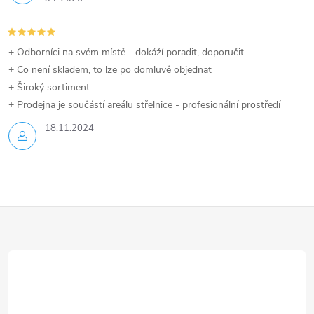
+ Odborníci na svém místě - dokáží poradit, doporučit
+ Co není skladem, to lze po domluvě objednat
+ Široký sortiment
+ Prodejna je součástí areálu střelnice - profesionální prostředí
18.11.2024
Z
á
p