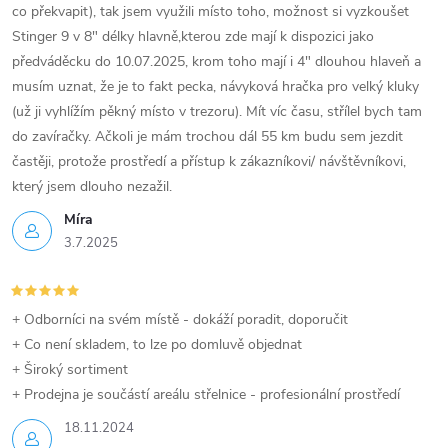
co překvapit), tak jsem využili místo toho, možnost si vyzkoušet
Stinger 9 v 8" délky hlavně,kterou zde mají k dispozici jako
předváděcku do 10.07.2025, krom toho mají i 4" dlouhou hlaveň a
musím uznat, že je to fakt pecka, návyková hračka pro velký kluky
(už ji vyhlížím pěkný místo v trezoru). Mít víc času, střílel bych tam
do zavíračky. Ačkoli je mám trochou dál 55 km budu sem jezdit
častěji, protože prostředí a přístup k zákazníkovi/ návštěvníkovi,
který jsem dlouho nezažil.
Míra
3.7.2025
+ Odborníci na svém místě - dokáží poradit, doporučit
+ Co není skladem, to lze po domluvě objednat
+ Široký sortiment
+ Prodejna je součástí areálu střelnice - profesionální prostředí
18.11.2024