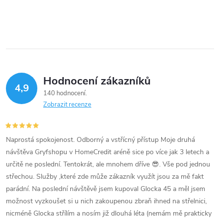
Hodnocení zákazníků
4,9
140 hodnocení
Zobrazit recenze
Naprostá spokojenost. Odborný a vstřícný přístup Moje druhá
návštěva Gryfshopu v HomeCredit aréně sice po více jak 3 letech a
určitě ne poslední. Tentokrát, ale mnohem dříve 😎. Vše pod jednou
střechou. Služby ,které zde může zákazník využít jsou za mě fakt
parádní. Na poslední návštěvě jsem kupoval Glocka 45 a měl jsem
možnost vyzkoušet si u nich zakoupenou zbraň ihned na střelnici,
nicméně Glocka střílím a nosím již dlouhá léta (nemám mě prakticky