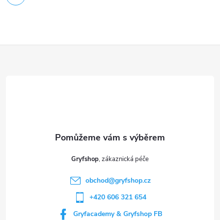
Z
á
p
a
t
Gryfshop
í
obchod
@
gryfshop.cz
+420 606 321 654
Gryfacademy & Gryfshop FB