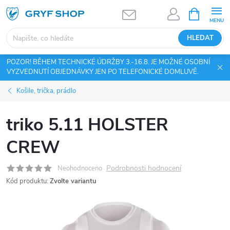
Přejít
NÁKUPNÍ
KOŠÍK
na
obsah
HLEDAT
POZOR! BĚHEM TECHNICKÉ ÚDRŽBY 3.-16.8. JE MOŽNÉ OSOBNÍ
VYZVEDNUTÍ OBJEDNÁVKY JEN PO TELEFONICKÉ DOMLUVĚ.
Košile, trička, prádlo
triko 5.11 HOLSTER
CREW
Podrobnosti hodnocení
Neohodnoceno
Kód produktu:
Zvolte variantu