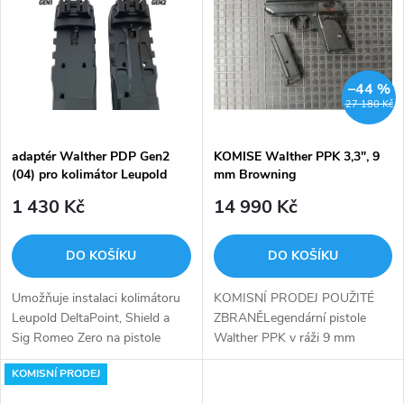
ý
Nejprodávanější
e
p
Abecedně
n
i
–44 %
27 180 Kč
í
s
p
adaptér Walther PDP Gen2
KOMISE Walther PPK 3,3", 9
(04) pro kolimátor Leupold
mm Browning
p
DeltaPoint, Shield, Sig Romeo
r
1 430 Kč
14 990 Kč
Zero
r
o
DO KOŠÍKU
DO KOŠÍKU
o
d
Umožňuje instalaci kolimátoru
KOMISNÍ PRODEJ POUŽITÉ
d
Leupold DeltaPoint, Shield a
ZBRANĚLegendární pistole
u
Sig Romeo Zero na pistole
Walther PPK v ráži 9 mm
u
Walther PDP.
Browning (.380 ACP). Ikona
KOMISNÍ PRODEJ
mezi zbraněmi pro skryté
k
nošení s celoocelovou