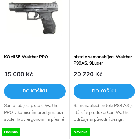
k
konstrukcí, DA/SA spouští a...
t
t
ů
ů
KOMISE Walther PPQ
pistole samonabíjecí Walther
P99AS, 9Luger
15 000 Kč
20 720 Kč
DO KOŠÍKU
DO KOŠÍKU
Samonabíjecí pistole Walther
Samonabíjecí pistole P99 AS je
PPQ v komisním prodeji nabízí
stálicí v produkci Carl Walther.
spolehlivou ergonomii a přesné
Udržuje si původní design,
ovládání. Tato zbraň ráže 9mm
který je charakteristický
Novinka
Novinka
Luger je dodávána se dvěma
především specifickou formou