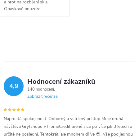
a hrot na rozbíjení skla.
Opaskové pouzdro.
O
v
l
á
Hodnocení zákazníků
d
4,9
140 hodnocení
a
Zobrazit recenze
c
í
Naprostá spokojenost. Odborný a vstřícný přístup Moje druhá
návštěva Gryfshopu v HomeCredit aréně sice po více jak 3 letech a
p
určitě ne poslední. Tentokrát, ale mnohem dříve 😎. Vše pod jednou