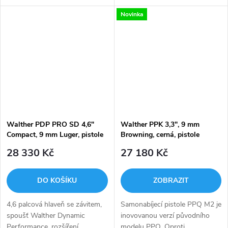
stavitelné hledí.
mají nový design. Tlačítko pro
Novinka
vypouštění zásobníku je
přemístěno z lučíku na levou
stranu...
Walther PDP PRO SD 4,6"
Walther PPK 3,3", 9 mm
Compact, 9 mm Luger, pistole
Browning, cerná, pistole
samonabíjecí
samonabíjecí
28 330 Kč
27 180 Kč
DO KOŠÍKU
ZOBRAZIT
4,6 palcová hlaveň se závitem,
Samonabíjecí pistole PPQ M2 je
spoušť Walther Dynamic
inovovanou verzí původního
Performance, rozšíření
modelu PPQ. Oproti