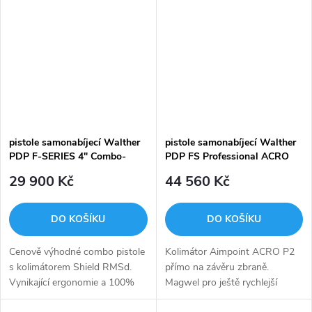
oboustranného vypouštění...
pistole samonabíjecí Walther
pistole samonabíjecí Walther
PDP F-SERIES 4" Combo-
PDP FS Professional ACRO
Shield
4,5"
29 900 Kč
44 560 Kč
DO KOŠÍKU
DO KOŠÍKU
Cenově výhodné combo pistole
Kolimátor Aimpoint ACRO P2
s kolimátorem Shield RMSd.
přímo na závěru zbraně.
Vynikající ergonomie a 100%
Magwel pro ještě rychlejší
modularita. Skvělá spoušť s
přebíjení a sportovní spoušť