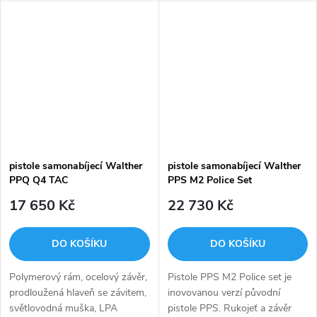
pro střelce a jeho ruce. Zápůjční
Maximální komfort pro střelce a
kus je k dispozici k vyzkoušení...
jeho ruce. Níže si můžete ke
zbrani vybrat...
pistole samonabíjecí Walther
pistole samonabíjecí Walther
PPQ Q4 TAC
PPS M2 Police Set
17 650 Kč
22 730 Kč
DO KOŠÍKU
DO KOŠÍKU
Polymerový rám, ocelový závěr,
Pistole PPS M2 Police set je
prodloužená hlaveň se závitem,
inovovanou verzí původní
světlovodná muška, LPA
pistole PPS. Rukojeť a závěr