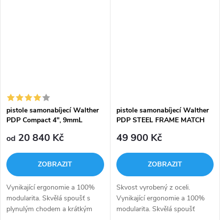
ergonomicky tvarovanou
moderních zbraní s
rukojeť, která perfektně sedí v
polymerovým rámem, lze
ruce. Vypouštění...
všechny tyto...
pistole samonabíjecí Walther
pistole samonabíjecí Walther
PDP Compact 4", 9mmL
PDP STEEL FRAME MATCH
FS 5", 9 mm Luger
20 840 Kč
49 900 Kč
od
ZOBRAZIT
ZOBRAZIT
Vynikající ergonomie a 100%
Skvost vyrobený z oceli.
modularita. Skvělá spoušť s
Vynikající ergonomie a 100%
plynulým chodem a krátkým
modularita. Skvělá spoušť
resetem. Maximální komfort
Dynamic Performance.