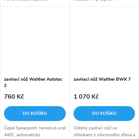
zásobníkové šachty =
původnímu modelu má
maximální komfort pro střelce a
ergonomicky tvarovanou
jeho ruce.
rukojeť, která perfektně sedí v
ruce. Vypouštění...
zavírací nůž Walther Autotac
zavírací nůž Walther BWK 7
2
760 Kč
1 070 Kč
DO KOŠÍKU
DO KOŠÍKU
Čepel Spearpoint, nerezová ocel
Odolný zavírací nůž se
440C, automatický
střenkami z ořechového dřeva a