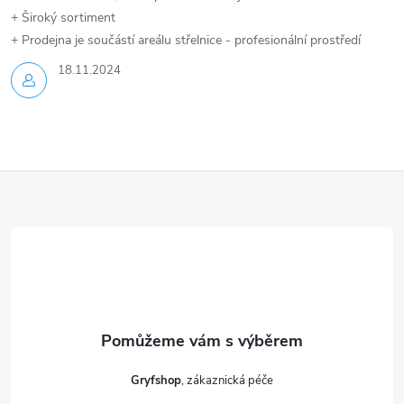
+ Široký sortiment
+ Prodejna je součástí areálu střelnice - profesionální prostředí
18.11.2024
Z
á
p
a
t
Gryfshop