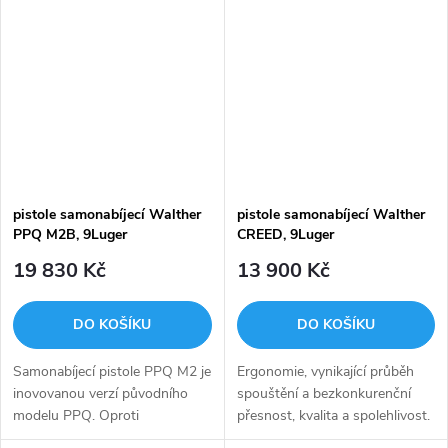
plynulým chodem a krátkým
Dynamic Performance.
resetem. Maximální komfort
pro ruce...
pistole samonabíjecí Walther
pistole samonabíjecí Walther
PPQ M2B, 9Luger
CREED, 9Luger
19 830 Kč
13 900 Kč
DO KOŠÍKU
DO KOŠÍKU
Samonabíjecí pistole PPQ M2 je
Ergonomie, vynikající průběh
inovovanou verzí původního
spouštění a bezkonkurenční
modelu PPQ. Oproti
přesnost, kvalita a spolehlivost.
původnímu modelu má
Walther Creed ukazuje, že i u