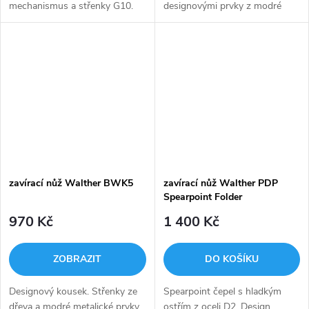
mechanismus a střenky G10.
designovými prvky z modré
perleti.
zavírací nůž Walther BWK5
zavírací nůž Walther PDP
Spearpoint Folder
970 Kč
1 400 Kč
ZOBRAZIT
DO KOŠÍKU
Designový kousek. Střenky ze
Spearpoint čepel s hladkým
dřeva a modré metalické prvky.
ostřím z oceli D2. Design