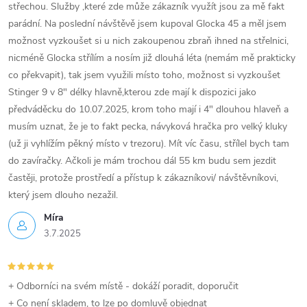
střechou. Služby ,které zde může zákazník využít jsou za mě fakt
r
parádní. Na poslední návštěvě jsem kupoval Glocka 45 a měl jsem
v
možnost vyzkoušet si u nich zakoupenou zbraň ihned na střelnici,
nicméně Glocka střílím a nosím již dlouhá léta (nemám mě prakticky
k
co překvapit), tak jsem využili místo toho, možnost si vyzkoušet
y
Stinger 9 v 8" délky hlavně,kterou zde mají k dispozici jako
předváděcku do 10.07.2025, krom toho mají i 4" dlouhou hlaveň a
v
musím uznat, že je to fakt pecka, návyková hračka pro velký kluky
(už ji vyhlížím pěkný místo v trezoru). Mít víc času, střílel bych tam
ý
do zavíračky. Ačkoli je mám trochou dál 55 km budu sem jezdit
p
častěji, protože prostředí a přístup k zákazníkovi/ návštěvníkovi,
který jsem dlouho nezažil.
i
Míra
s
3.7.2025
u
+ Odborníci na svém místě - dokáží poradit, doporučit
+ Co není skladem, to lze po domluvě objednat