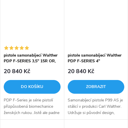
zásobníky a výměnnými
oboustranného vypouštění...
hřbety...
pistole samonabíjecí Walther
pistole samonabíjecí Walther
PDP F-SERIES 3,5" 15R OR,
PDP F-SERIES 4"
9mm Luger
20 840 Kč
20 840 Kč
DO KOŠÍKU
ZOBRAZIT
PDP F-Series je série pistolí
Samonabíjecí pistole P99 AS je
přizpůsobená biomechanice
stálicí v produkci Carl Walther.
ženských rukou. Jistě ale padne
Udržuje si původní design,
do ruky i do oka také mnohým
který je charakteristický
mužům.
především specifickou formou