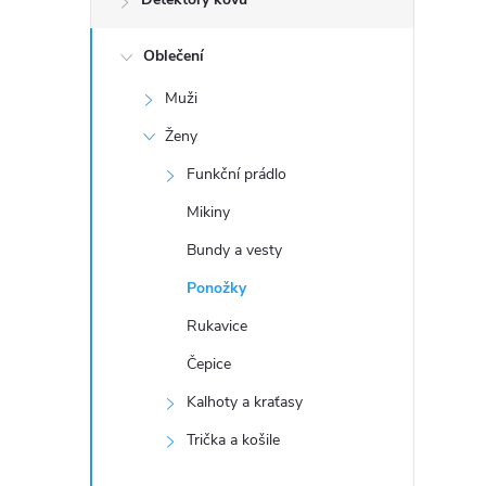
n
e
Oblečení
Muži
l
Ženy
Funkční prádlo
Mikiny
Bundy a vesty
Ponožky
Rukavice
Čepice
Kalhoty a kraťasy
Trička a košile