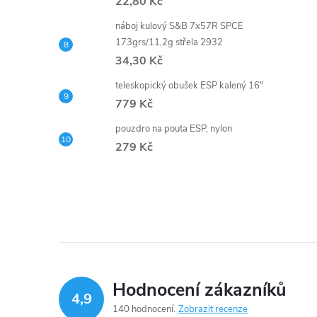
22,80 Kč
náboj kulový S&B 7x57R SPCE
173grs/11,2g střela 2932
34,30 Kč
teleskopický obušek ESP kalený 16"
779 Kč
pouzdro na pouta ESP, nylon
279 Kč
Hodnocení zákazníků
4,9
140 hodnocení
Zobrazit recenze