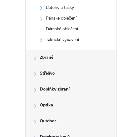
s
Batohy a tašky
t
Pánské oblečení
r
Dámské oblečení
Taktické vybavení
a
Zbraně
n
Střelivo
n
í
Doplňky zbraní
p
Optika
a
Outdoor
Detektory kovů