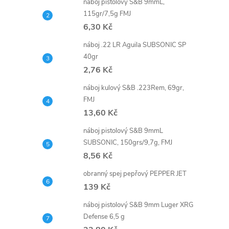
náboj pistolový S&B 9mmL,
115gr/7,5g FMJ
6,30 Kč
náboj .22 LR Aguila SUBSONIC SP
40gr
2,76 Kč
náboj kulový S&B .223Rem, 69gr,
FMJ
13,60 Kč
náboj pistolový S&B 9mmL
SUBSONIC, 150grs/9,7g, FMJ
8,56 Kč
obranný spej pepřový PEPPER JET
139 Kč
náboj pistolový S&B 9mm Luger XRG
Defense 6,5 g