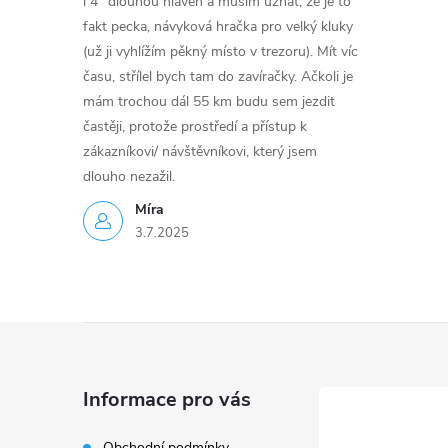
i 4" dlouhou hlaveň a musím uznat, že je to
fakt pecka, návyková hračka pro velký kluky
(už ji vyhlížím pěkný místo v trezoru). Mít víc
času, střílel bych tam do zavíračky. Ačkoli je
mám trochou dál 55 km budu sem jezdit
častěji, protože prostředí a přístup k
zákazníkovi/ návštěvníkovi, který jsem
dlouho nezažil.
Míra
3.7.2025
Z
á
Informace pro vás
p
Obchodní podmínky