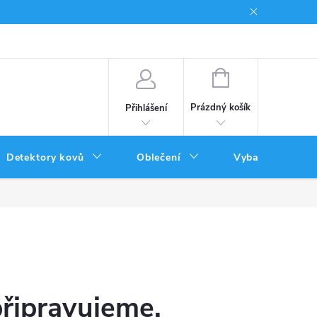
Podmínky uplatnění poukazů
NÁKUPNÍ
KOŠÍK
Prázdný košík
Přihlášení
Detektory kovů
Oblečení
Vybavení
připravujeme.