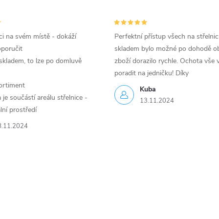
i na svém místě - dokáží
Perfektní přístup všech na střelnic
oporučit
skladem bylo možné po dohodě ob
skladem, to lze po domluvě
zboží dorazilo rychle. Ochota vše v
poradit na jedničku! Díky
ortiment
Kuba
je součástí areálu střelnice -
13.11.2024
lní prostředí
8.11.2024