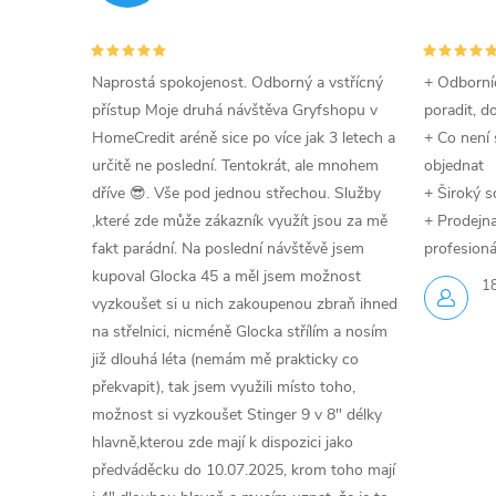
Naprostá spokojenost. Odborný a vstřícný
+ Odborníc
přístup Moje druhá návštěva Gryfshopu v
poradit, d
HomeCredit aréně sice po více jak 3 letech a
+ Co není 
určitě ne poslední. Tentokrát, ale mnohem
objednat
dříve 😎. Vše pod jednou střechou. Služby
+ Široký s
,které zde může zákazník využít jsou za mě
+ Prodejna 
fakt parádní. Na poslední návštěvě jsem
profesioná
kupoval Glocka 45 a měl jsem možnost
1
vyzkoušet si u nich zakoupenou zbraň ihned
na střelnici, nicméně Glocka střílím a nosím
již dlouhá léta (nemám mě prakticky co
překvapit), tak jsem využili místo toho,
možnost si vyzkoušet Stinger 9 v 8" délky
hlavně,kterou zde mají k dispozici jako
předváděcku do 10.07.2025, krom toho mají