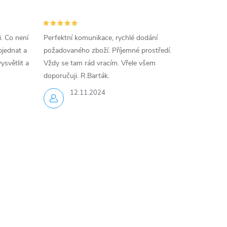
i. Co není
Perfektní komunikace, rychlé dodání
jednat a
požadovaného zboží. Příjemné prostředí.
ysvětlit a
Vždy se tam rád vracím. Vřele všem
doporučuji. R.Barták.
12.11.2024