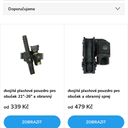
Ř
Doporučujeme
a
Nejlevnější
V
Nejdražší
z
ý
Nejprodávanější
e
p
Abecedně
n
i
í
s
p
dvojité plastové pouzdro pro
dvojité plastové pouzdro pro
obušek 21"-26" a obranný
obušek a obranný sprej
p
sprej
r
339 Kč
479 Kč
od
od
r
o
ZOBRAZIT
ZOBRAZIT