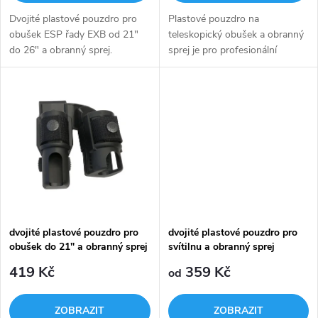
o
d
Dvojité plastové pouzdro pro
Plastové pouzdro na
d
obušek ESP řady EXB od 21"
teleskopický obušek a obranný
u
do 26" a obranný sprej.
sprej je pro profesionální
u
použití.
k
k
t
t
ů
ů
dvojité plastové pouzdro pro
dvojité plastové pouzdro pro
obušek do 21" a obranný sprej
svítilnu a obranný sprej
419 Kč
359 Kč
od
ZOBRAZIT
ZOBRAZIT