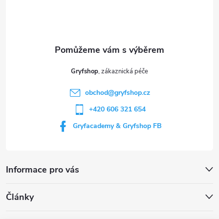
p
a
t
Gryfshop
í
obchod
@
gryfshop.cz
+420 606 321 654
Gryfacademy & Gryfshop FB
Informace pro vás
Články