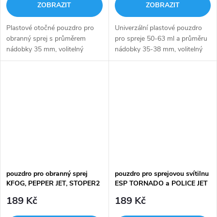
ZOBRAZIT
ZOBRAZIT
Plastové otočné pouzdro pro
Univerzální plastové pouzdro
obranný sprej s průměrem
pro spreje 50-63 ml a průměru
nádobky 35 mm, volitelný
nádobky 35-38 mm, volitelný
způsob uchycení.
způsob uchycení.
pouzdro pro obranný sprej
pouzdro pro sprejovou svítilnu
KFOG, PEPPER JET, STOPER2
ESP TORNADO a POLICE JET
nylon
189 Kč
189 Kč