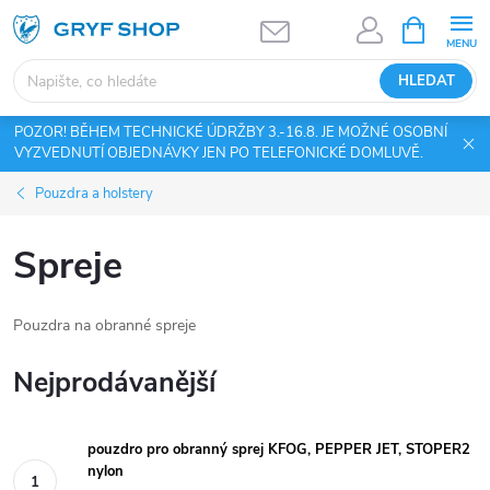
Přejít
NÁKUPNÍ
KOŠÍK
na
obsah
HLEDAT
POZOR! BĚHEM TECHNICKÉ ÚDRŽBY 3.-16.8. JE MOŽNÉ OSOBNÍ
VYZVEDNUTÍ OBJEDNÁVKY JEN PO TELEFONICKÉ DOMLUVĚ.
Pouzdra a holstery
Spreje
Pouzdra na obranné spreje
Nejprodávanější
pouzdro pro obranný sprej KFOG, PEPPER JET, STOPER2
nylon