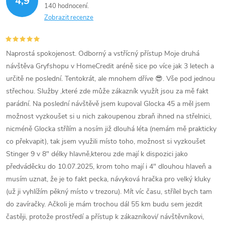
4,9
140 hodnocení
í
Zobrazit recenze
p
r
Naprostá spokojenost. Odborný a vstřícný přístup Moje druhá
návštěva Gryfshopu v HomeCredit aréně sice po více jak 3 letech a
v
určitě ne poslední. Tentokrát, ale mnohem dříve 😎. Vše pod jednou
k
střechou. Služby ,které zde může zákazník využít jsou za mě fakt
parádní. Na poslední návštěvě jsem kupoval Glocka 45 a měl jsem
y
možnost vyzkoušet si u nich zakoupenou zbraň ihned na střelnici,
v
nicméně Glocka střílím a nosím již dlouhá léta (nemám mě prakticky
co překvapit), tak jsem využili místo toho, možnost si vyzkoušet
ý
Stinger 9 v 8" délky hlavně,kterou zde mají k dispozici jako
předváděcku do 10.07.2025, krom toho mají i 4" dlouhou hlaveň a
p
musím uznat, že je to fakt pecka, návyková hračka pro velký kluky
i
(už ji vyhlížím pěkný místo v trezoru). Mít víc času, střílel bych tam
do zavíračky. Ačkoli je mám trochou dál 55 km budu sem jezdit
s
častěji, protože prostředí a přístup k zákazníkovi/ návštěvníkovi,