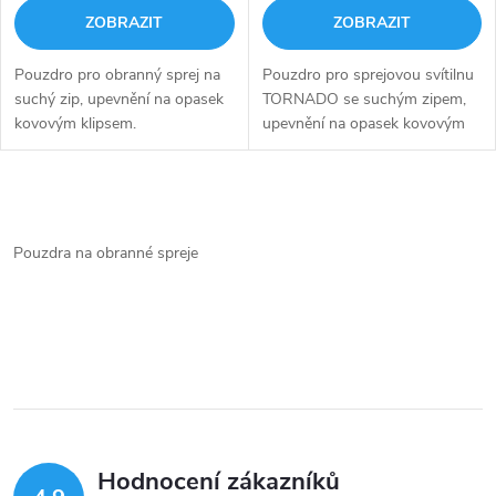
ZOBRAZIT
ZOBRAZIT
Pouzdro pro obranný sprej na
Pouzdro pro sprejovou svítilnu
suchý zip, upevnění na opasek
TORNADO se suchým zipem,
kovovým klipsem.
upevnění na opasek kovovým
klipsem.
O
v
Pouzdra na obranné spreje
l
á
d
a
c
Hodnocení zákazníků