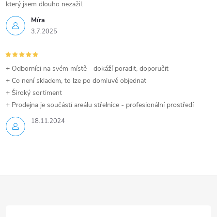
u
který jsem dlouho nezažil.
Míra
3.7.2025
+ Odborníci na svém místě - dokáží poradit, doporučit
+ Co není skladem, to lze po domluvě objednat
+ Široký sortiment
+ Prodejna je součástí areálu střelnice - profesionální prostředí
18.11.2024
Z
á