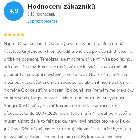
Hodnocení zákazníků
4,9
140 hodnocení
Zobrazit recenze
Naprostá spokojenost. Odborný a vstřícný přístup Moje druhá
návštěva Gryfshopu v HomeCredit aréně sice po více jak 3 letech a
určitě ne poslední. Tentokrát, ale mnohem dříve 😎. Vše pod jednou
střechou. Služby ,které zde může zákazník využít jsou za mě fakt
parádní. Na poslední návštěvě jsem kupoval Glocka 45 a měl jsem
možnost vyzkoušet si u nich zakoupenou zbraň ihned na střelnici,
nicméně Glocka střílím a nosím již dlouhá léta (nemám mě prakticky
co překvapit), tak jsem využili místo toho, možnost si vyzkoušet
Stinger 9 v 8" délky hlavně,kterou zde mají k dispozici jako
předváděcku do 10.07.2025, krom toho mají i 4" dlouhou hlaveň a
musím uznat, že je to fakt pecka, návyková hračka pro velký kluky
(už ji vyhlížím pěkný místo v trezoru). Mít víc času, střílel bych tam
do zavíračky. Ačkoli je mám trochou dál 55 km budu sem jezdit