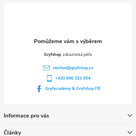
á
p
a
t
Gryfshop
í
obchod
@
gryfshop.cz
+420 606 321 654
Gryfacademy & Gryfshop FB
Informace pro vás
Články