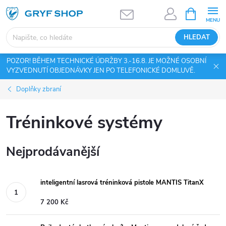
Přejít
NÁKUPNÍ
KOŠÍK
na
obsah
HLEDAT
POZOR! BĚHEM TECHNICKÉ ÚDRŽBY 3.-16.8. JE MOŽNÉ OSOBNÍ
VYZVEDNUTÍ OBJEDNÁVKY JEN PO TELEFONICKÉ DOMLUVĚ.
Doplňky zbraní
Tréninkové systémy
Nejprodávanější
inteligentní lasrová tréninková pistole MANTIS TitanX
7 200 Kč