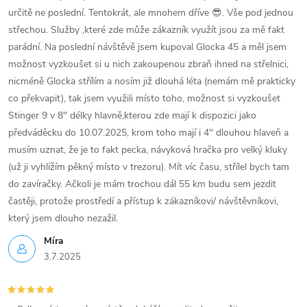
p
určitě ne poslední. Tentokrát, ale mnohem dříve 😎. Vše pod jednou
střechou. Služby ,které zde může zákazník využít jsou za mě fakt
r
parádní. Na poslední návštěvě jsem kupoval Glocka 45 a měl jsem
v
možnost vyzkoušet si u nich zakoupenou zbraň ihned na střelnici,
nicméně Glocka střílím a nosím již dlouhá léta (nemám mě prakticky
k
co překvapit), tak jsem využili místo toho, možnost si vyzkoušet
y
Stinger 9 v 8" délky hlavně,kterou zde mají k dispozici jako
předváděcku do 10.07.2025, krom toho mají i 4" dlouhou hlaveň a
v
musím uznat, že je to fakt pecka, návyková hračka pro velký kluky
(už ji vyhlížím pěkný místo v trezoru). Mít víc času, střílel bych tam
ý
do zavíračky. Ačkoli je mám trochou dál 55 km budu sem jezdit
p
častěji, protože prostředí a přístup k zákazníkovi/ návštěvníkovi,
který jsem dlouho nezažil.
i
Míra
s
3.7.2025
u