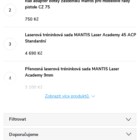
Rail adaptér botky zásobníku Mantis pro modelové řady
pistole CZ 75
750 Kč
Laserová tréninková sada MANTIS Laser Academy 45 ACP
Standardní
4 690 Kč
Přenosná laserová tréninková sada MANTIS Laser
Academy 9mm
3 100 Kč
Zobrazit více produktů
Filtrovat
Ř
Doporučujeme