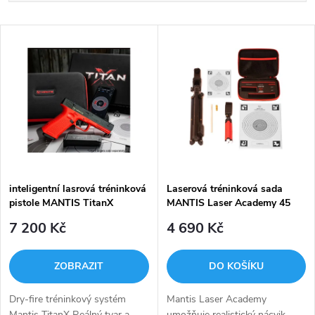
a
Nejlevnější
V
Nejdražší
z
ý
Nejprodávanější
e
p
Abecedně
n
i
í
s
p
inteligentní lasrová tréninková
Laserová tréninková sada
pistole MANTIS TitanX
MANTIS Laser Academy 45
p
ACP Standardní
r
7 200 Kč
4 690 Kč
r
o
ZOBRAZIT
DO KOŠÍKU
o
d
Dry-fire tréninkový systém
Mantis Laser Academy
Mantis TitanX Reálný tvar a
umožňuje realistický nácvik