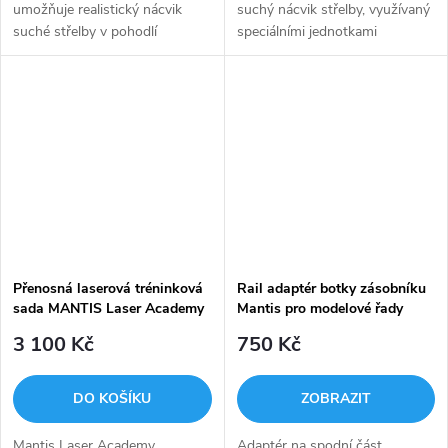
umožňuje realistický nácvik
suchý nácvik střelby, využívaný
suché střelby v pohodlí
speciálními jednotkami
domova.
amerických ozbrojených sil.
Přenosná laserová tréninková
Rail adaptér botky zásobníku
sada MANTIS Laser Academy
Mantis pro modelové řady
9mm
pistole CZ 75
3 100 Kč
750 Kč
DO KOŠÍKU
ZOBRAZIT
Mantis Laser Academy
Adaptér na spodní část