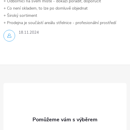
+ Odborníci na svém místě - dokáží poradit, doporučit
+ Co není skladem, to lze po domluvě objednat
+ Široký sortiment
+ Prodejna je součástí areálu střelnice - profesionální prostředí
18.11.2024
Z
á
p
a
t