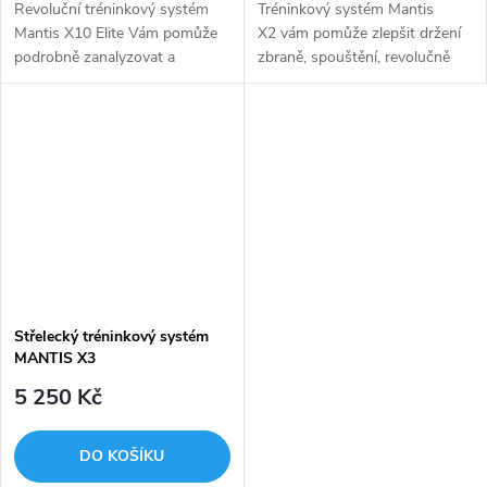
Revoluční tréninkový systém
Tréninkový systém Mantis
Mantis X10 Elite Vám pomůže
X2 vám pomůže zlepšit držení
podrobně zanalyzovat a
zbraně, spouštění, revolučně
vylepšit Vaše střelecké
zvýší efektivitu střeleckého
výsledky.
tréninku a zajistí vám lepší
střelecké výsledky.
Střelecký tréninkový systém
MANTIS X3
5 250 Kč
DO KOŠÍKU