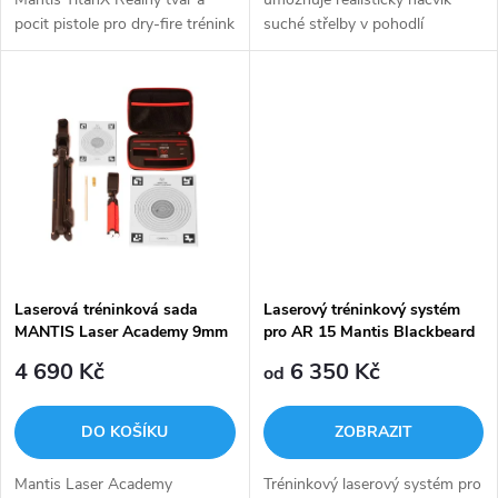
d
u
pocit pistole pro dry-fire trénink
suché střelby v pohodlí
u
Laserový bod zásahu pro
domova.
okamžitou vizuální kontrolu
k
Mobilní aplikace pro analýzu...
k
t
t
ů
ů
Laserová tréninková sada
Laserový tréninkový systém
MANTIS Laser Academy 9mm
pro AR 15 Mantis Blackbeard
Standardní
4 690 Kč
6 350 Kč
od
DO KOŠÍKU
ZOBRAZIT
Mantis Laser Academy
Tréninkový laserový systém pro