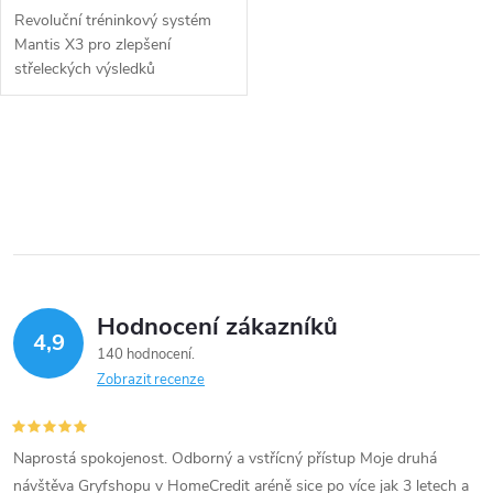
Revoluční tréninkový systém
Mantis X3 pro zlepšení
střeleckých výsledků
O
v
l
á
Hodnocení zákazníků
d
4,9
140 hodnocení
a
Zobrazit recenze
c
í
Naprostá spokojenost. Odborný a vstřícný přístup Moje druhá
návštěva Gryfshopu v HomeCredit aréně sice po více jak 3 letech a