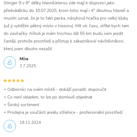
y
Stinger 9 v 8" délky hlavně,kterou zde mají k dispozici jako
předváděcku do 10.07.2025, krom toho mají i 4" dlouhou hlaveň a
v
musím uznat, že je to fakt pecka, návyková hračka pro velký kluky
(už ji vyhlížím pěkný místo v trezoru). Mít víc času, střílel bych tam
ý
do zavíračky. Ačkoli je mám trochou dál 55 km budu sem jezdit
p
častěji, protože prostředí a přístup k zákazníkovi/ návštěvníkovi,
který jsem dlouho nezažil.
i
Míra
s
3.7.2025
u
+ Odborníci na svém místě - dokáží poradit, doporučit
+ Co není skladem, to lze po domluvě objednat
+ Široký sortiment
+ Prodejna je součástí areálu střelnice - profesionální prostředí
18.11.2024