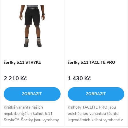
u
patentované společností 5.11
kapsy lze použít i pro umístění
k
Tactical pod obchodním
zásobníků. Zesílené zadní
k
názvem Flex-Tac. Tento...
poutko stejně...
t
t
ů
ů
šortky 5.11 STRYKE
šortky 5.11 TACLITE PRO
2 210 Kč
1 430 Kč
ZOBRAZIT
ZOBRAZIT
Krátká varianta našich
Kalhoty TACLITE PRO jsou
nejoblíbenějších kalhot 5.11
odlehčenou variantou těchto
Stryke™. Šortky jsou vyrobeny
legendárních kalhot vyrobené z
ze strečové ripstopové tkaniny
prodyšně chladivé směsi 65%