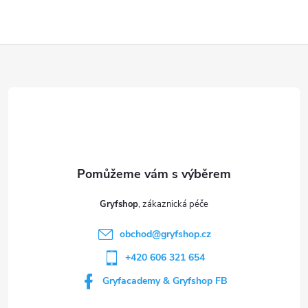
Z
á
p
a
t
Gryfshop
í
obchod
@
gryfshop.cz
+420 606 321 654
Gryfacademy & Gryfshop FB