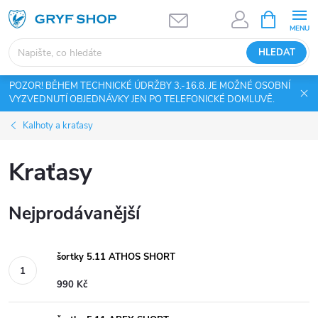
Přejít
NÁKUPNÍ
KOŠÍK
na
obsah
HLEDAT
POZOR! BĚHEM TECHNICKÉ ÚDRŽBY 3.-16.8. JE MOŽNÉ OSOBNÍ
VYZVEDNUTÍ OBJEDNÁVKY JEN PO TELEFONICKÉ DOMLUVĚ.
Kalhoty a kraťasy
Kraťasy
Nejprodávanější
šortky 5.11 ATHOS SHORT
990 Kč