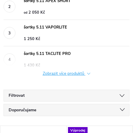
šortky 5.11 APEX SHORT
2 050 Kč
od
šortky 5.11 VAPORLITE
1 250 Kč
šortky 5.11 TACLITE PRO
1 430 Kč
Zobrazit více produktů
Filtrovat
Ř
Doporučujeme
a
Nejlevnější
V
Výprodej