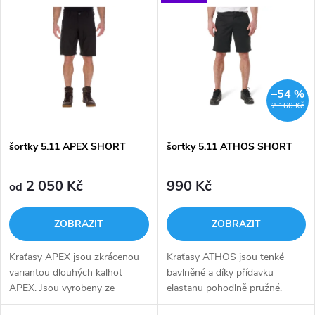
Nejdražší
z
ý
Nejprodávanější
e
p
Abecedně
n
i
–54 %
2 160 Kč
í
s
p
šortky 5.11 APEX SHORT
šortky 5.11 ATHOS SHORT
p
r
2 050 Kč
990 Kč
od
r
o
ZOBRAZIT
ZOBRAZIT
o
d
Kraťasy APEX jsou zkrácenou
Kraťasy ATHOS jsou tenké
d
variantou dlouhých kalhot
bavlněné a díky přídavku
u
APEX. Jsou vyrobeny ze
elastanu pohodlně pružné.
strečové látky vyvinuté a
Přední kapsa na mobil, zadní