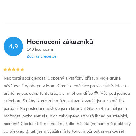
v
l
á
Hodnocení zákazníků
d
4,9
140 hodnocení
a
Zobrazit recenze
c
í
Naprostá spokojenost. Odborný a vstřícný přístup Moje druhá
návštěva Gryfshopu v HomeCredit aréně sice po více jak 3 letech a
p
určitě ne poslední. Tentokrát, ale mnohem dříve 😎. Vše pod jednou
střechou. Služby ,které zde může zákazník využít jsou za mě fakt
r
parádní. Na poslední návštěvě jsem kupoval Glocka 45 a měl jsem
v
možnost vyzkoušet si u nich zakoupenou zbraň ihned na střelnici,
nicméně Glocka střílím a nosím již dlouhá léta (nemám mě prakticky
k
co překvapit), tak jsem využili místo toho, možnost si vyzkoušet