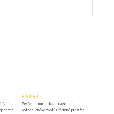
i. Co není
Perfektní komunikace, rychlé dodání
jednat a
požadovaného zboží. Příjemné prostředí.