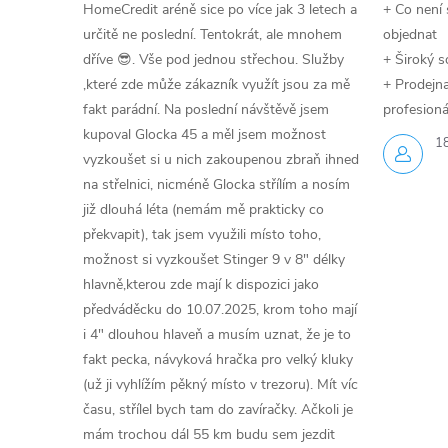
HomeCredit aréně sice po více jak 3 letech a
+ Co není 
určitě ne poslední. Tentokrát, ale mnohem
objednat
dříve 😎. Vše pod jednou střechou. Služby
+ Široký s
,které zde může zákazník využít jsou za mě
+ Prodejna 
fakt parádní. Na poslední návštěvě jsem
profesioná
kupoval Glocka 45 a měl jsem možnost
1
vyzkoušet si u nich zakoupenou zbraň ihned
na střelnici, nicméně Glocka střílím a nosím
již dlouhá léta (nemám mě prakticky co
překvapit), tak jsem využili místo toho,
možnost si vyzkoušet Stinger 9 v 8" délky
hlavně,kterou zde mají k dispozici jako
předváděcku do 10.07.2025, krom toho mají
i 4" dlouhou hlaveň a musím uznat, že je to
fakt pecka, návyková hračka pro velký kluky
(už ji vyhlížím pěkný místo v trezoru). Mít víc
času, střílel bych tam do zavíračky. Ačkoli je
mám trochou dál 55 km budu sem jezdit