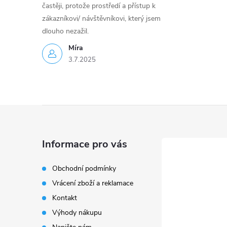
častěji, protože prostředí a přístup k
zákazníkovi/ návštěvníkovi, který jsem
dlouho nezažil.
Míra
3.7.2025
Z
á
Informace pro vás
p
Obchodní podmínky
Vrácení zboží a reklamace
a
Kontakt
t
Výhody nákupu