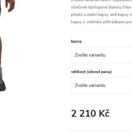
strečové ripstopové tkaniny Flex
přední a zadní kapsy, dvě kapsy 
kapsy s vnitřními přihrádkami pr
barva
velikost (obvod pasu)
2 210 Kč
Měrná
cena: