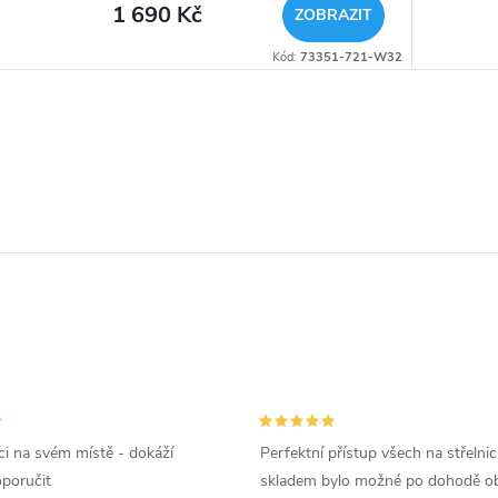
1 690 Kč
ZOBRAZIT
Kód:
73351-721-W32
i na svém místě - dokáží
Perfektní přístup všech na střelnic
oporučit
skladem bylo možné po dohodě ob