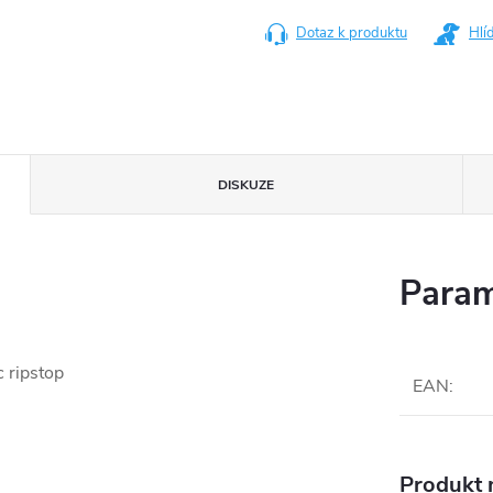
Dotaz k produktu
Hlí
DISKUZE
Param
c ripstop
EAN
:
Produkt n