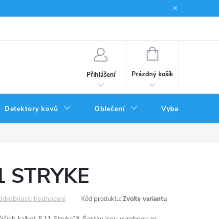
Podmínky uplatnění poukazů
NÁKUPNÍ
KOŠÍK
Prázdný košík
Přihlášení
Detektory kovů
Oblečení
Vybavení
11 STRYKE
odrobnosti hodnocení
Kód produktu:
Zvolte variantu
nějších kalhot 5.11 Stryke™. Šortky jsou vyrobeny ze