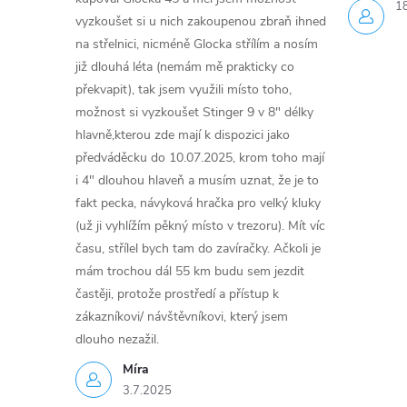
1
vyzkoušet si u nich zakoupenou zbraň ihned
na střelnici, nicméně Glocka střílím a nosím
již dlouhá léta (nemám mě prakticky co
překvapit), tak jsem využili místo toho,
možnost si vyzkoušet Stinger 9 v 8" délky
hlavně,kterou zde mají k dispozici jako
předváděcku do 10.07.2025, krom toho mají
i 4" dlouhou hlaveň a musím uznat, že je to
fakt pecka, návyková hračka pro velký kluky
(už ji vyhlížím pěkný místo v trezoru). Mít víc
času, střílel bych tam do zavíračky. Ačkoli je
mám trochou dál 55 km budu sem jezdit
častěji, protože prostředí a přístup k
zákazníkovi/ návštěvníkovi, který jsem
dlouho nezažil.
Míra
3.7.2025