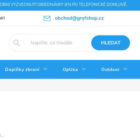
SOBNÍ VYZVEDNUTÍ OBJEDNÁVKY JEN PO TELEFONICKÉ DOMLUVĚ.
obchod@gryfshop.cz
akt
Výhody nákupu
Napište nám
Ochrana osobních údajů
HLEDAT
Doplňky zbraní
Optika
Outdoor
..