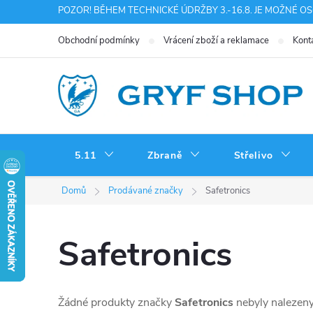
Přejít
POZOR! BĚHEM TECHNICKÉ ÚDRŽBY 3.-16.8. JE MOŽNÉ O
na
Obchodní podmínky
Vrácení zboží a reklamace
Kont
obsah
5.11
Zbraně
Střelivo
Domů
Prodávané značky
Safetronics
Safetronics
Žádné produkty značky
Safetronics
nebyly nalezeny.