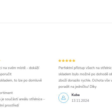
i na svém místě - dokáží
Perfektní přístup všech na střelnic
oporučit
skladem bylo možné po dohodě ob
skladem, to lze po domluvě
zboží dorazilo rychle. Ochota vše v
poradit na jedničku! Díky
ortiment
Kuba
je součástí areálu střelnice -
13.11.2024
lní prostředí