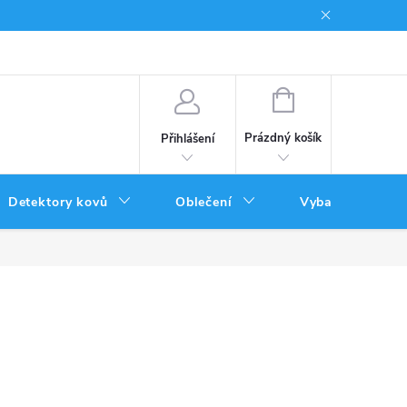
Podmínky uplatnění poukazů
NÁKUPNÍ
KOŠÍK
Prázdný košík
Přihlášení
Detektory kovů
Oblečení
Vybavení