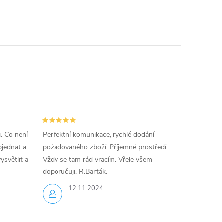
i. Co není
Perfektní komunikace, rychlé dodání
jednat a
požadovaného zboží. Příjemné prostředí.
ysvětlit a
Vždy se tam rád vracím. Vřele všem
doporučuji. R.Barták.
12.11.2024