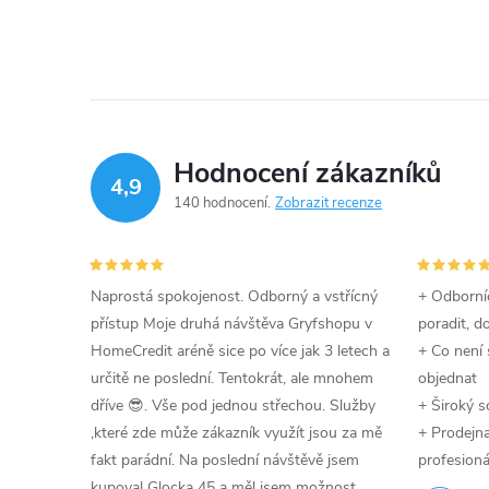
Hodnocení zákazníků
4,9
140 hodnocení
Zobrazit recenze
Naprostá spokojenost. Odborný a vstřícný
+ Odborníc
přístup Moje druhá návštěva Gryfshopu v
poradit, d
HomeCredit aréně sice po více jak 3 letech a
+ Co není 
určitě ne poslední. Tentokrát, ale mnohem
objednat
dříve 😎. Vše pod jednou střechou. Služby
+ Široký s
,které zde může zákazník využít jsou za mě
+ Prodejna 
fakt parádní. Na poslední návštěvě jsem
profesioná
kupoval Glocka 45 a měl jsem možnost