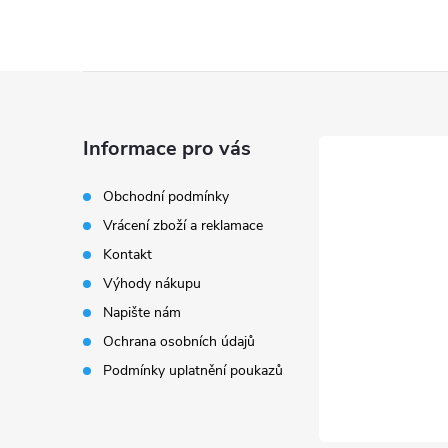
Z
á
Informace pro vás
p
Obchodní podmínky
Vrácení zboží a reklamace
a
Kontakt
t
Výhody nákupu
Napište nám
í
Ochrana osobních údajů
Podmínky uplatnění poukazů