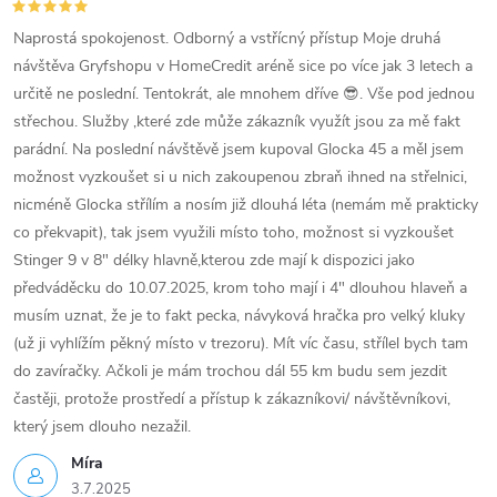
Naprostá spokojenost. Odborný a vstřícný přístup Moje druhá
návštěva Gryfshopu v HomeCredit aréně sice po více jak 3 letech a
určitě ne poslední. Tentokrát, ale mnohem dříve 😎. Vše pod jednou
střechou. Služby ,které zde může zákazník využít jsou za mě fakt
parádní. Na poslední návštěvě jsem kupoval Glocka 45 a měl jsem
možnost vyzkoušet si u nich zakoupenou zbraň ihned na střelnici,
nicméně Glocka střílím a nosím již dlouhá léta (nemám mě prakticky
co překvapit), tak jsem využili místo toho, možnost si vyzkoušet
Stinger 9 v 8" délky hlavně,kterou zde mají k dispozici jako
předváděcku do 10.07.2025, krom toho mají i 4" dlouhou hlaveň a
musím uznat, že je to fakt pecka, návyková hračka pro velký kluky
(už ji vyhlížím pěkný místo v trezoru). Mít víc času, střílel bych tam
do zavíračky. Ačkoli je mám trochou dál 55 km budu sem jezdit
častěji, protože prostředí a přístup k zákazníkovi/ návštěvníkovi,
který jsem dlouho nezažil.
Míra
3.7.2025