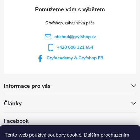
a
t
Gryfshop
í
obchod
@
gryfshop.cz
+420 606 321 654
Gryfacademy & Gryfshop FB
Informace pro vás
Články
Facebook
Tento web používá soubory cookie. Dalším procházením