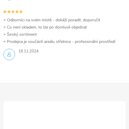
+ Odborníci na svém místě - dokáží poradit, doporučit
+ Co není skladem, to lze po domluvě objednat
+ Široký sortiment
+ Prodejna je součástí areálu střelnice - profesionální prostředí
18.11.2024
Z
á
p