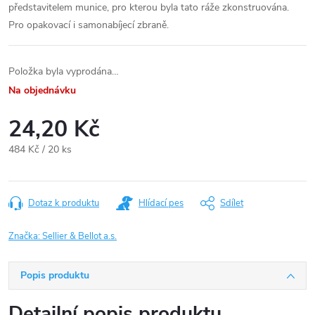
představitelem munice, pro kterou byla tato ráže zkonstruována.
Pro opakovací i samonabíjecí zbraně.
Položka byla vyprodána…
Na objednávku
24,20 Kč
Měrná
484 Kč / 20 ks
cena:
Dotaz k produktu
Hlídací pes
Sdílet
Značka:
Sellier & Bellot a.s.
Popis produktu
Detailní popis produktu