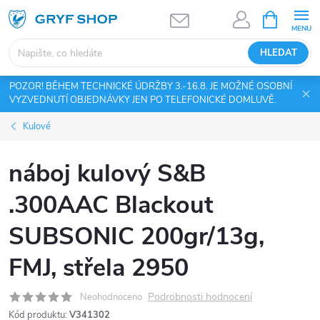
Přejít
NÁKUPNÍ
KOŠÍK
na
obsah
HLEDAT
POZOR! BĚHEM TECHNICKÉ ÚDRŽBY 3.-16.8. JE MOŽNÉ OSOBNÍ
VYZVEDNUTÍ OBJEDNÁVKY JEN PO TELEFONICKÉ DOMLUVĚ.
Kulové
náboj kulový S&B
.300AAC Blackout
SUBSONIC 200gr/13g,
FMJ, střela 2950
Podrobnosti hodnocení
Neohodnoceno
Kód produktu:
V341302