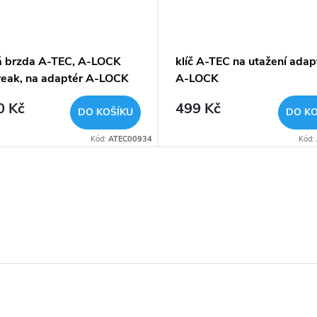
á brzda A-TEC, A-LOCK
klíč A-TEC na utažení adap
reak, na adaptér A-LOCK
A-LOCK
0 Kč
499 Kč
DO KOŠÍKU
DO KO
Kód:
ATEC00934
Kód: