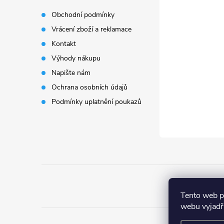
p
Obchodní podmínky
Vrácení zboží a reklamace
a
Kontakt
t
Výhody nákupu
Napište nám
í
Ochrana osobních údajů
Podmínky uplatnění poukazů
Tento web p
webu vyjadřu