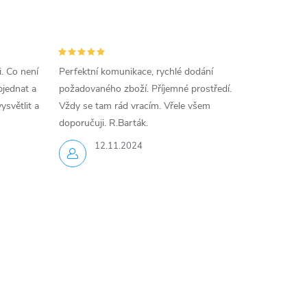
i. Co není
Perfektní komunikace, rychlé dodání
jednat a
požadovaného zboží. Příjemné prostředí.
ysvětlit a
Vždy se tam rád vracím. Vřele všem
doporučuji. R.Barták.
12.11.2024