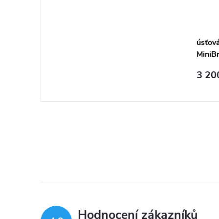
úsťov
MiniB
3 20
Hodnocení zákazníků