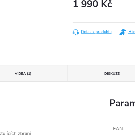
1 990 Kč
Měrná
cena:
Dotaz k produktu
Hlí
VIDEA (1)
DISKUZE
Param
EAN
:
stujících zbraní