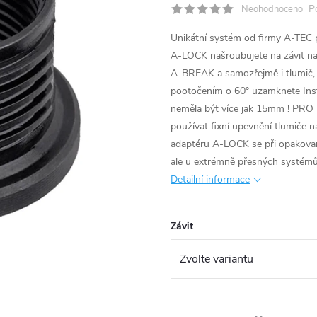
P
Neohodnoceno
Unikátní systém od firmy A-TEC p
A-LOCK našroubujete na závit na
A-BREAK a samozřejmě i tlumič, 
pootočením o 60° uzamknete Insta
neměla být více jak 15mm ! PRO 
používat fixní upevnění tlumič
adaptéru A-LOCK se při opakova
ale u extrémně přesných systémů
Detailní informace
Závit