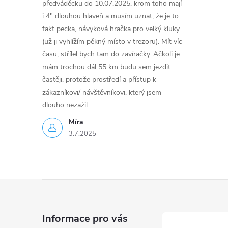
předváděcku do 10.07.2025, krom toho mají
i 4" dlouhou hlaveň a musím uznat, že je to
fakt pecka, návyková hračka pro velký kluky
(už ji vyhlížím pěkný místo v trezoru). Mít víc
času, střílel bych tam do zavíračky. Ačkoli je
mám trochou dál 55 km budu sem jezdit
častěji, protože prostředí a přístup k
zákazníkovi/ návštěvníkovi, který jsem
dlouho nezažil.
Míra
3.7.2025
Z
á
Informace pro vás