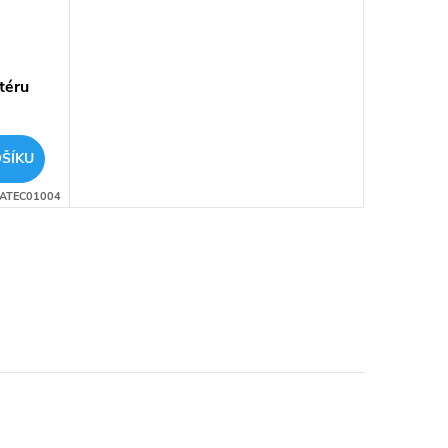
téru
ŠÍKU
ATEC01004