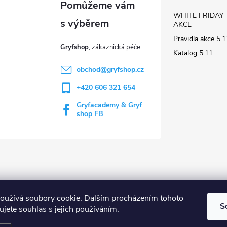
WHITE FRIDAY 
AKCE
Pravidla akce 5
Gryfshop
Katalog 5.11
obchod
@
gryfshop.cz
+420 606 321 654
Gryfacademy & Gryf
shop FB
Web Gryf Academy
Rezervace střelnice
oužívá soubory cookie. Dalším procházením tohoto
S
jete souhlas s jejich používáním.