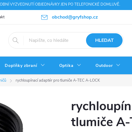
SOBNÍ VYZVEDNUTÍ OBJEDNÁVKY JEN PO TELEFONICKÉ DOMLUVĚ.
obchod@gryfshop.cz
akt
Výhody nákupu
Napište nám
Ochrana osobních údajů
HLEDAT
Doplňky zbraní
Optika
Outdoor
mičů
rychloupínací adaptér pro tlumiče A-TEC A-LOCK
rychloupín
tlumiče A