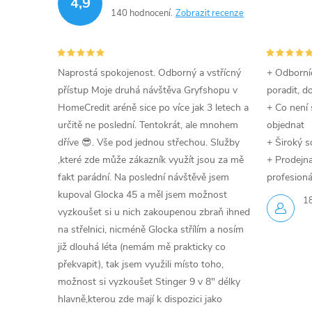
4,9
140 hodnocení
Zobrazit recenze
Naprostá spokojenost. Odborný a vstřícný
+ Odborníc
přístup Moje druhá návštěva Gryfshopu v
poradit, d
HomeCredit aréně sice po více jak 3 letech a
+ Co není 
určitě ne poslední. Tentokrát, ale mnohem
objednat
dříve 😎. Vše pod jednou střechou. Služby
+ Široký s
,které zde může zákazník využít jsou za mě
+ Prodejna 
fakt parádní. Na poslední návštěvě jsem
profesioná
kupoval Glocka 45 a měl jsem možnost
1
vyzkoušet si u nich zakoupenou zbraň ihned
na střelnici, nicméně Glocka střílím a nosím
již dlouhá léta (nemám mě prakticky co
překvapit), tak jsem využili místo toho,
možnost si vyzkoušet Stinger 9 v 8" délky
hlavně,kterou zde mají k dispozici jako