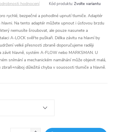
odrobnosti hodnocení
Kód produktu:
Zvolte variantu
ro rychlé, bezpečné a pohodlné upnutí tlumiče. Adaptér
 hlavni. Na tento adaptér můžete upnout i úsťovou brzdu
který nemusíte šroubovat, ale pouze nasunete a
laci A-LOCK svěřte puškaři. Délka závitu na hlavní by
udržení velké přesnosti zbraně doporučujeme raději
e na závit hlavně, systém A-FLOW nebo MARKSMAN. U
ném snímání a mechanickém namáhání může objevit malá,
 zbraň+náboj důležitá chyba v souososti tlumiče a hlavně.