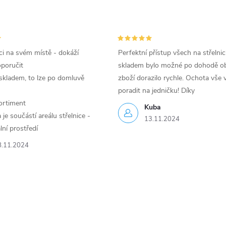
i na svém místě - dokáží
Perfektní přístup všech na střelnic
oporučit
skladem bylo možné po dohodě ob
skladem, to lze po domluvě
zboží dorazilo rychle. Ochota vše v
poradit na jedničku! Díky
ortiment
Kuba
je součástí areálu střelnice -
13.11.2024
lní prostředí
8.11.2024