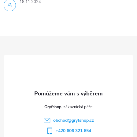
18.11.2024
Z
á
p
a
t
Gryfshop
í
obchod
@
gryfshop.cz
+420 606 321 654