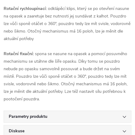
Rotační rychloupínací:
odklápěcí klips, který se po otevření nasune
na opasek a zaaretuje bez nutnosti jej sundávat z kalhot. Pouzdro
lze vůči sponě otáčet o 360°, pouzdro tedy lze mít svisle, vodorovně
nebo šikmo. Otočný mechanismus má 16 poloh, lze je měnit dle
aktuální potřeby
Rotační fixační:
spona se nasune na opasek a pomocí posuvného
mechanismu se utáhne dle šíře opasku. Díky tomu se pouzdro
nebude po opasku samovolně
posouvat a bude držet na svém
místě. Pouzdro lze vůči sponě otáčet o 360°, pouzdro tedy lze mít
svisle, vodorovně nebo šikmo. Otočný mechanismus má 16 poloh,
lze je měnit dle aktuální potřeby. Lze též nastavit sílu potřebnou k
pootočení pouzdra.
Parametry produktu
Diskuse