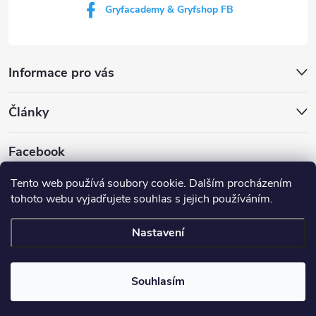
Gryfacademy & Gryfshop FB
Informace pro vás
Články
Facebook
Tento web používá soubory cookie. Dalším procházením
tohoto webu vyjadřujete souhlas s jejich používáním.
Web Gryf Academy
Rezervace střelnice
Nastavení
Copyright 2026
Gryf shop
. Všechna práva vyhrazena.
Souhlasím
Vytvořil Shoptet