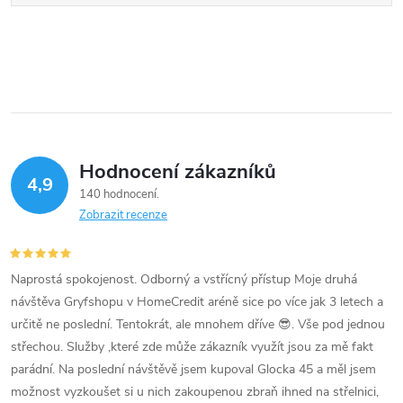
Hodnocení zákazníků
4,9
140 hodnocení
Zobrazit recenze
Naprostá spokojenost. Odborný a vstřícný přístup Moje druhá
návštěva Gryfshopu v HomeCredit aréně sice po více jak 3 letech a
určitě ne poslední. Tentokrát, ale mnohem dříve 😎. Vše pod jednou
střechou. Služby ,které zde může zákazník využít jsou za mě fakt
parádní. Na poslední návštěvě jsem kupoval Glocka 45 a měl jsem
možnost vyzkoušet si u nich zakoupenou zbraň ihned na střelnici,