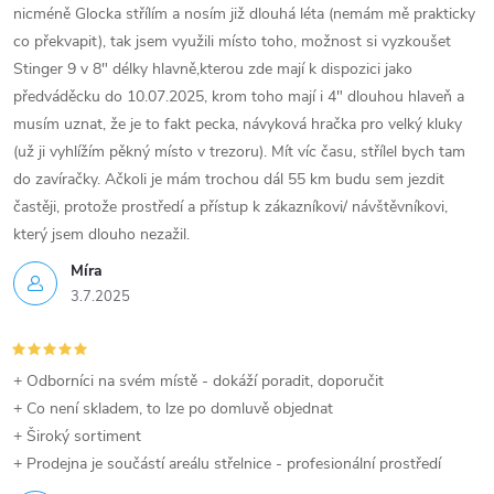
nicméně Glocka střílím a nosím již dlouhá léta (nemám mě prakticky
co překvapit), tak jsem využili místo toho, možnost si vyzkoušet
Stinger 9 v 8" délky hlavně,kterou zde mají k dispozici jako
předváděcku do 10.07.2025, krom toho mají i 4" dlouhou hlaveň a
musím uznat, že je to fakt pecka, návyková hračka pro velký kluky
(už ji vyhlížím pěkný místo v trezoru). Mít víc času, střílel bych tam
do zavíračky. Ačkoli je mám trochou dál 55 km budu sem jezdit
častěji, protože prostředí a přístup k zákazníkovi/ návštěvníkovi,
který jsem dlouho nezažil.
Míra
3.7.2025
+ Odborníci na svém místě - dokáží poradit, doporučit
+ Co není skladem, to lze po domluvě objednat
+ Široký sortiment
+ Prodejna je součástí areálu střelnice - profesionální prostředí