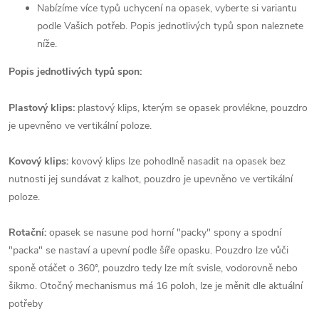
Nabízíme více typů uchycení na opasek, vyberte si variantu
podle Vašich potřeb. Popis jednotlivých typů spon naleznete
níže.
Popis jednotlivých typů spon:
Plastový klips:
plastový klips, kterým se opasek provlékne, pouzdro
je upevněno ve vertikální poloze.
Kovový klips:
kovový klips lze pohodlně nasadit na opasek bez
nutnosti jej sundávat z kalhot, pouzdro je upevněno ve vertikální
poloze.
Rotační:
opasek se nasune pod horní "packy" spony a spodní
"packa" se nastaví a upevní podle šíře opasku. Pouzdro lze vůči
sponě otáčet o 360°, pouzdro tedy lze mít svisle, vodorovně nebo
šikmo. Otočný mechanismus má 16 poloh, lze je měnit dle aktuální
potřeby