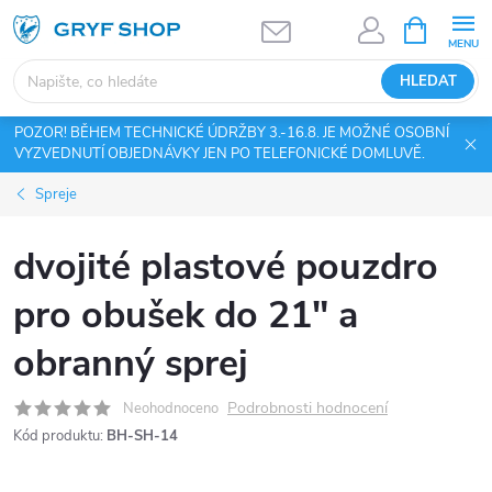
Přejít
NÁKUPNÍ
KOŠÍK
na
obsah
HLEDAT
POZOR! BĚHEM TECHNICKÉ ÚDRŽBY 3.-16.8. JE MOŽNÉ OSOBNÍ
VYZVEDNUTÍ OBJEDNÁVKY JEN PO TELEFONICKÉ DOMLUVĚ.
Spreje
dvojité plastové pouzdro
pro obušek do 21" a
obranný sprej
Podrobnosti hodnocení
Neohodnoceno
Kód produktu:
BH-SH-14