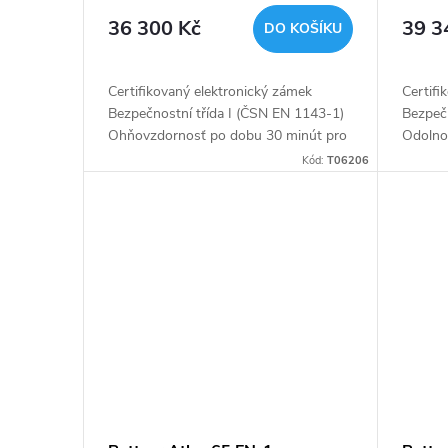
r
antracit
elektr
d
36 300 Kč
39 3
DO KOŠÍKU
o
u
d
Certifikovaný elektronický zámek
Certifi
k
Bezpečnostní třída I (ČSN EN 1143-1)
Bezpeč
u
Ohňovzdornosť po dobu 30 minút pro
Odolnos
papír Napájení 1 x 9V baterií (není
Napájen
t
Kód:
T06206
součástí balení) Polička uvnitř
balení)
k
ů
t
ů