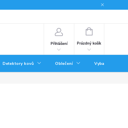
Podmínky uplatnění poukazů
NÁKUPNÍ
KOŠÍK
Prázdný košík
Přihlášení
Detektory kovů
Oblečení
Vybavení