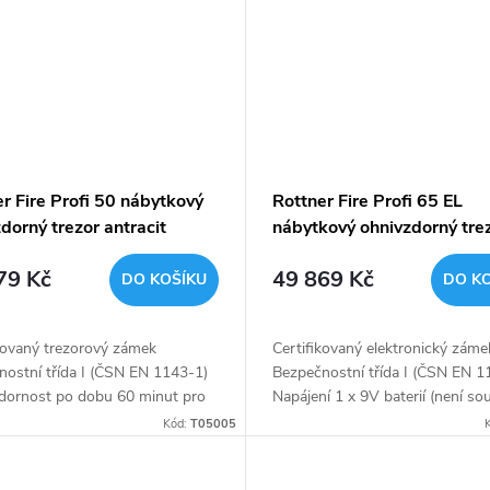
r Fire Profi 50 nábytkový
Rottner Fire Profi 65 EL
dorný trezor antracit
nábytkový ohnivzdorný tre
antracit
79 Kč
49 869 Kč
DO KOŠÍKU
DO K
kovaný trezorový zámek
Certifikovaný elektronický záme
nostní třída I (ČSN EN 1143-1)
Bezpečnostní třída I (ČSN EN 1
dornost po dobu 60 minut pro
Napájení 1 x 9V baterií (není so
olička uvnitř
balení) Ohnivzdornost po dobu
Kód:
T05005
minut pro papír Polička uvnitř...