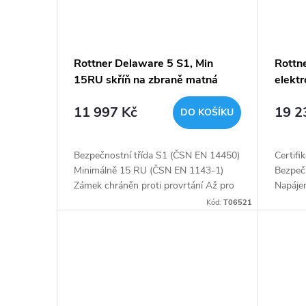
Rottner Delaware 5 S1, Min
Rottn
15RU skříň na zbraně matná
elektr
zelená
11 997 Kč
19 2
DO KOŠÍKU
Bezpečnostní třída S1 (ČSN EN 14450)
Certifi
Minimálně 15 RU (ČSN EN 1143-1)
Bezpeč
Zámek chráněn proti provrtání Až pro
Napájen
5 dlouhých zbraní Malá uzamykatelná
balení)
Kód:
T06521
skříňka uvnitř