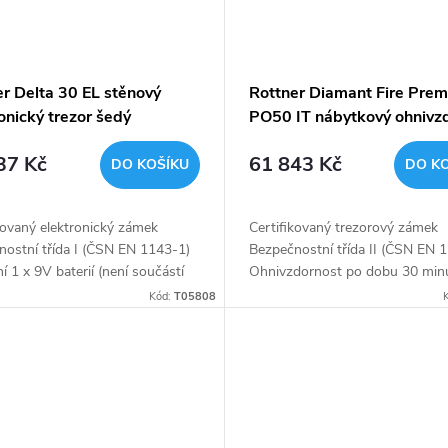
er Delta 30 EL stěnový
Rottner Diamant Fire Pre
onický trezor šedý
PO50 IT nábytkový ohnivz
trezor šedý
37 Kč
61 843 Kč
DO KOŠÍKU
DO K
kovaný elektronický zámek
Certifikovaný trezorový zámek
nostní třída I (ČSN EN 1143-1)
Bezpečnostní třída II (ČSN EN 
í 1 x 9V baterií (není součástí
Ohnivzdornost po dobu 30 min
 Polička uvnitř
papír Vyjímatelná vnitřní schrán
Kód:
T05808