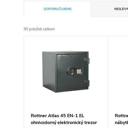
Ř
DOPORUČUJEME
NEJLEVN
a
95
položek celkem
z
V
e
ý
n
p
í
i
p
s
r
p
Rottner Atlas 45 EN-1 EL
Rottn
o
ohnivzdorný elektronický trezor
nábyt