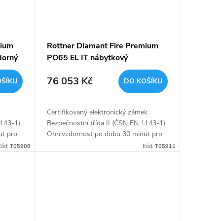
mium
Rottner Diamant Fire Premium
dorný
PO65 EL IT nábytkový
ohnivzdorný trezor šedý
76 053 Kč
OŠÍKU
DO KOŠÍKU
Certifikovaný elektronický zámek
1143-1)
Bezpečnostní třída II (ČSN EN 1143-1)
ut pro
Ohnivzdornost po dobu 30 minut pro
ka
papír Napájení 1 x 9V baterií (není
Kód:
T05908
Kód:
T05911
součástí balení) Vnitřní...