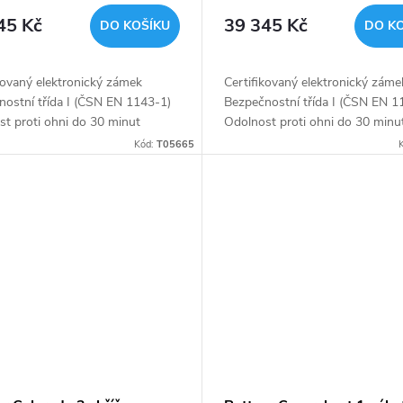
onický trezor antracit
bílý
45 Kč
39 345 Kč
DO KOŠÍKU
DO K
kovaný elektronický zámek
Certifikovaný elektronický záme
nostní třída I (ČSN EN 1143-1)
Bezpečnostní třída I (ČSN EN 1
t proti ohni do 30 minut
Odolnost proti ohni do 30 minu
í 1 x 9V baterií (není součástí
Napájení 1 x 9V baterií (není so
Kód:
T05665
 Vnitřní schránka
balení) Vnitřní schránka