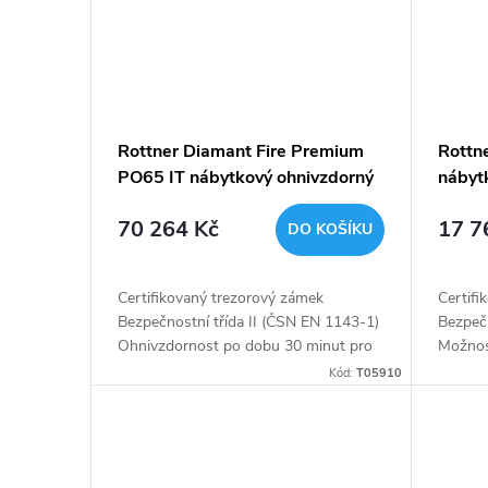
Rottner Diamant Fire Premium
Rottn
PO65 IT nábytkový ohnivzdorný
nábytk
trezor šedý
černý
70 264 Kč
17 7
DO KOŠÍKU
Certifikovaný trezorový zámek
Certifi
Bezpečnostní třída II (ČSN EN 1143-1)
Bezpeč
Ohnivzdornost po dobu 30 minut pro
Možnos
papír Vnitřní schránka a polička uvnitř
9V bate
Kód:
T05910