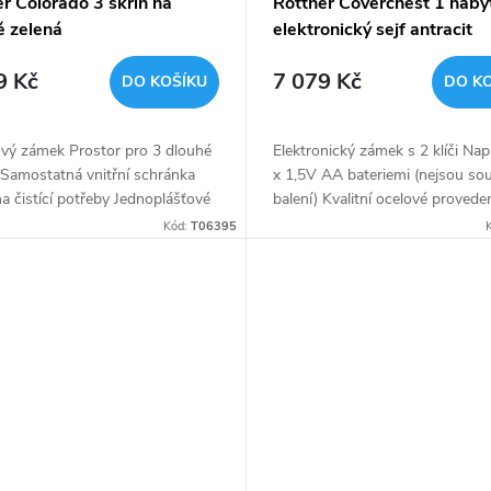
r Colorado 3 skříň na
Rottner Coverchest 1 náby
ě zelená
elektronický sejf antracit
9 Kč
7 079 Kč
DO KOŠÍKU
DO K
ový zámek Prostor pro 3 dlouhé
Elektronický zámek s 2 klíči Nap
 Samostatná vnitřní schránka
x 1,5V AA bateriemi (nejsou sou
a čistící potřeby Jednoplášťové
balení) Kvalitní ocelové provede
ení
Kód:
T06395