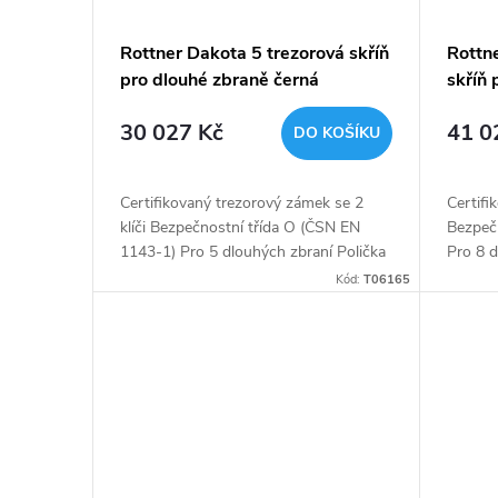
Rottner Dakota 5 trezorová skříň
Rottn
pro dlouhé zbraně černá
skříň 
30 027 Kč
41 0
DO KOŠÍKU
Certifikovaný trezorový zámek se 2
Certifi
klíči Bezpečnostní třída O (ČSN EN
Bezpeč
1143-1) Pro 5 dlouhých zbraní Polička
Pro 8 d
uvnitř
Kód:
T06165