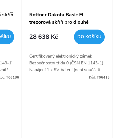
 skříň
Rottner Dakota Basic EL
trezorová skříň pro dlouhé
zbraně antracit
28 638 Kč
OŠÍKU
DO KOŠÍKU
Certifikovaný elektronický zámek
1143-1)
Bezpečnostní třída 0 (ČSN EN 1143-1)
vnitř
Napájení 1 x 9V baterií (není součástí
balení) Vhodné pro 5 dlouhých zbraní
Kód:
T06186
Kód:
T06415