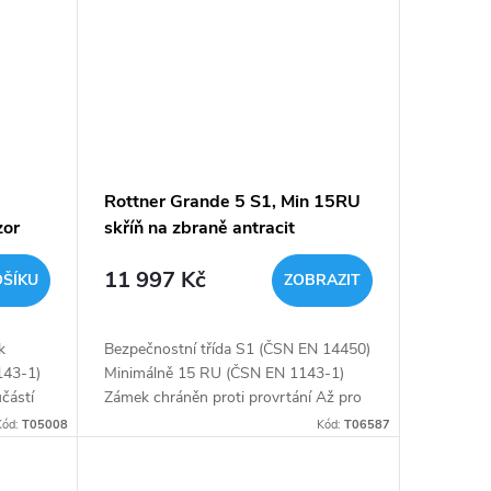
Rottner Grande 5 S1, Min 15RU
zor
skříň na zbraně antracit
11 997 Kč
OŠÍKU
ZOBRAZIT
k
Bezpečnostní třída S1 (ČSN EN 14450)
143-1)
Minimálně 15 RU (ČSN EN 1143-1)
učástí
Zámek chráněn proti provrtání Až pro
 60
5 dlouhých zbraní Malá uzamykatelná
Kód:
T05008
Kód:
T06587
skříňka uvnitř