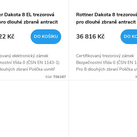
er Dakota 8 EL trezorová
Rottner Dakota 8 trezorová
pro dlouhé zbraně antracit
pro dlouhé zbraně antracit
22 Kč
36 816 Kč
DO KOŠÍKU
DO K
kovaný elektronický zámek
Certifikovaný trezorový zámek
nostní třída 0 (ČSN EN 1143-1)
Bezpečnostní třída 0 (ČSN EN 
louhých zbraní Polička uvnitř
Pro 8 dlouhých zbraní Polička u
Kód:
T06187