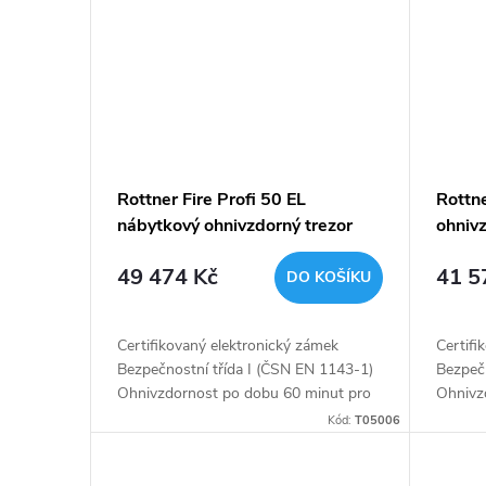
Rottner Fire Profi 50 EL
Rottne
nábytkový ohnivzdorný trezor
ohnivz
antracit
49 474 Kč
41 5
DO KOŠÍKU
Certifikovaný elektronický zámek
Certifi
Bezpečnostní třída I (ČSN EN 1143-1)
Bezpeč
Ohnivzdornost po dobu 60 minut pro
Ohnivz
papír Napájení 1 x 9V baterií (není
papír P
Kód:
T05006
součástí balení) Polička uvnitř...