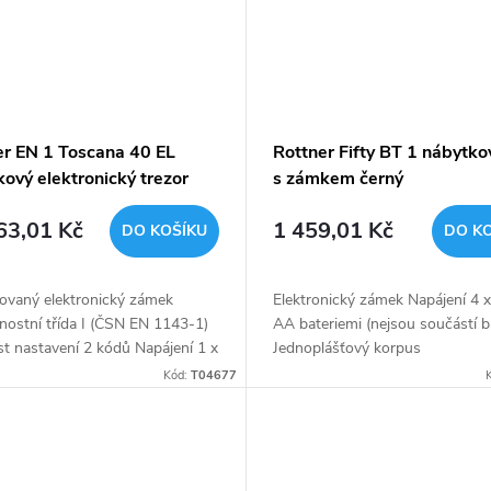
er EN 1 Toscana 40 EL
Rottner Fifty BT 1 nábytkov
ový elektronický trezor
s zámkem černý
63,01 Kč
1 459,01 Kč
DO KOŠÍKU
DO K
kovaný elektronický zámek
Elektronický zámek Napájení 4 
nostní třída I (ČSN EN 1143-1)
AA bateriemi (nejsou součástí b
t nastavení 2 kódů Napájení 1 x
Jednoplášťový korpus
rií (není součástí balení)
Kód:
T04677