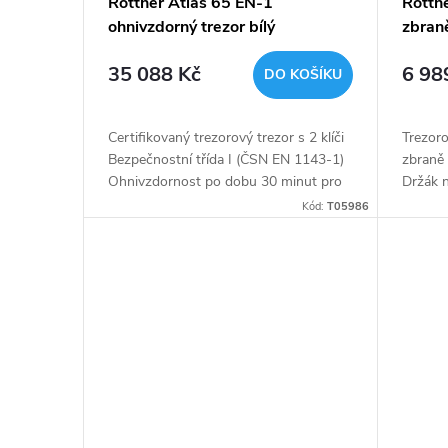
Rottner Atlas 65 EN-1
Rottne
ohnivzdorný trezor bílý
zbran
35 088 Kč
6 98
DO KOŠÍKU
Certifikovaný trezorový trezor s 2 klíči
Trezor
Bezpečnostní třída I (ČSN EN 1143-1)
zbraně
Ohnivzdornost po dobu 30 minut pro
Držák n
papír Vnitřní schránka Polička uvnitř
proved
Kód:
T05986