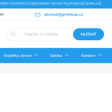
SOBNÍ VYZVEDNUTÍ OBJEDNÁVKY JEN PO TELEFONICKÉ DOMLUVĚ.
obchod@gryfshop.cz
akt
Výhody nákupu
Napište nám
Ochrana osobních údajů
HLEDAT
Doplňky zbraní
Optika
Outdoor