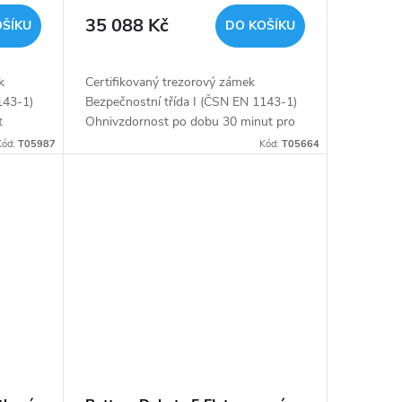
35 088 Kč
OŠÍKU
DO KOŠÍKU
k
Certifikovaný trezorový zámek
143-1)
Bezpečnostní třída I (ČSN EN 1143-1)
t
Ohnivzdornost po dobu 30 minut pro
učástí
papír Vnitřní schránka
Kód:
T05987
Kód:
T05664