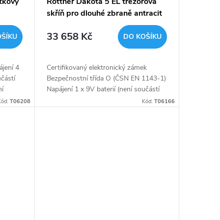
tkový
Rottner Dakota 5 EL trezorová
skříň pro dlouhé zbraně antracit
33 658 Kč
OŠÍKU
DO KOŠÍKU
ájení 4
Certifikovaný elektronický zámek
částí
Bezpečnostní třída O (ČSN EN 1143-1)
ní
Napájení 1 x 9V baterií (není součástí
balení) Pro 5 dlouhých zbraní Polička
Kód:
T06208
Kód:
T06166
uvnitř