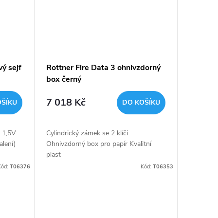
ý sejf
Rottner Fire Data 3 ohnivzdorný
box černý
7 018 Kč
OŠÍKU
DO KOŠÍKU
x 1,5V
Cylindrický zámek se 2 klíči
alení)
Ohnivzdorný box pro papír Kvalitní
plast
Kód:
T06376
Kód:
T06353