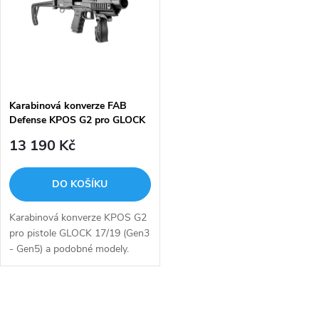
e
p
Abecedně
n
i
í
s
p
Karabinová konverze FAB
Defense KPOS G2 pro GLOCK
p
17/19
r
13 190 Kč
r
o
DO KOŠÍKU
o
d
Karabinová konverze KPOS G2
d
pro pistole GLOCK 17/19 (Gen3
u
- Gen5) a podobné modely.
u
Díky solidní hliníkové
konstrukci si tak Vaši pistoli
k
můžete přetvořit na...
k
O