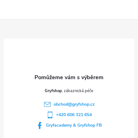
Z
á
p
a
t
Gryfshop
í
obchod
@
gryfshop.cz
+420 606 321 654
Gryfacademy & Gryfshop FB