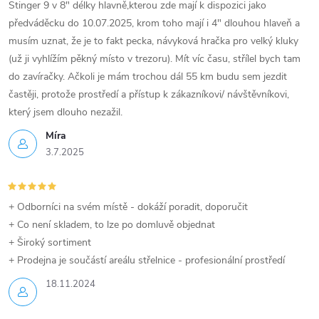
y
Stinger 9 v 8" délky hlavně,kterou zde mají k dispozici jako
předváděcku do 10.07.2025, krom toho mají i 4" dlouhou hlaveň a
v
musím uznat, že je to fakt pecka, návyková hračka pro velký kluky
(už ji vyhlížím pěkný místo v trezoru). Mít víc času, střílel bych tam
ý
do zavíračky. Ačkoli je mám trochou dál 55 km budu sem jezdit
p
častěji, protože prostředí a přístup k zákazníkovi/ návštěvníkovi,
který jsem dlouho nezažil.
i
Míra
s
3.7.2025
u
+ Odborníci na svém místě - dokáží poradit, doporučit
+ Co není skladem, to lze po domluvě objednat
+ Široký sortiment
+ Prodejna je součástí areálu střelnice - profesionální prostředí
18.11.2024