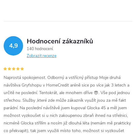
t
v
t
ů
l
ů
á
Hodnocení zákazníků
d
4,9
140 hodnocení
a
Zobrazit recenze
c
í
Naprostá spokojenost. Odborný a vstřícný přístup Moje druhá
návštěva Gryfshopu v HomeCredit aréně sice po více jak 3 letech a
p
určitě ne poslední. Tentokrát, ale mnohem dříve 😎. Vše pod jednou
střechou. Služby ,které zde může zákazník využít jsou za mě fakt
r
parádní. Na poslední návštěvě jsem kupoval Glocka 45 a měl jsem
v
možnost vyzkoušet si u nich zakoupenou zbraň ihned na střelnici,
nicméně Glocka střílím a nosím již dlouhá léta (nemám mě prakticky
k
co překvapit), tak jsem využili místo toho, možnost si vyzkoušet