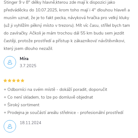
y
Stinger 9 v 8" délky hlavně,kterou zde mají k dispozici jako
předváděcku do 10.07.2025, krom toho mají i 4" dlouhou hlaveň a
v
musím uznat, že je to fakt pecka, návyková hračka pro velký kluky
(už ji vyhlížím pěkný místo v trezoru). Mít víc času, střílel bych tam
ý
do zavíračky. Ačkoli je mám trochou dál 55 km budu sem jezdit
p
častěji, protože prostředí a přístup k zákazníkovi/ návštěvníkovi,
který jsem dlouho nezažil.
i
Míra
s
3.7.2025
u
+ Odborníci na svém místě - dokáží poradit, doporučit
+ Co není skladem, to lze po domluvě objednat
+ Široký sortiment
+ Prodejna je součástí areálu střelnice - profesionální prostředí
18.11.2024