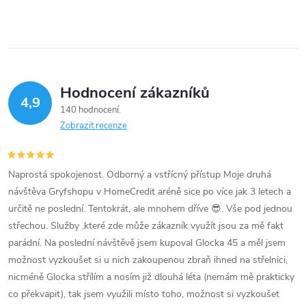
t
v
t
ů
l
ů
á
Hodnocení zákazníků
d
4,9
140 hodnocení
a
Zobrazit recenze
c
í
Naprostá spokojenost. Odborný a vstřícný přístup Moje druhá
návštěva Gryfshopu v HomeCredit aréně sice po více jak 3 letech a
p
určitě ne poslední. Tentokrát, ale mnohem dříve 😎. Vše pod jednou
střechou. Služby ,které zde může zákazník využít jsou za mě fakt
r
parádní. Na poslední návštěvě jsem kupoval Glocka 45 a měl jsem
v
možnost vyzkoušet si u nich zakoupenou zbraň ihned na střelnici,
nicméně Glocka střílím a nosím již dlouhá léta (nemám mě prakticky
k
co překvapit), tak jsem využili místo toho, možnost si vyzkoušet