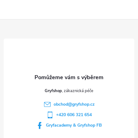
Z
á
p
a
t
Gryfshop
í
obchod
@
gryfshop.cz
+420 606 321 654
Gryfacademy & Gryfshop FB