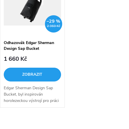
e
p
Abecedně
n
i
–29 %
2 360 Kč
í
s
p
Odhazovák Edgar Sherman
Design Sap Bucket
p
r
1 660 Kč
r
o
ZOBRAZIT
o
d
Edgar Sherman Design Sap
d
Bucket, byl inspirován
u
horolezeckou výstrojí pro práci
u
ve výškách, kdy musí být
veškerá manipulace
k
stoprocentně intuitivní.
k
O
Odhazovák ESD Sap...