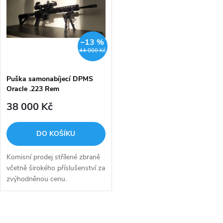
t
t
ů
ů
–13 %
44 000 Kč
Puška samonabíjecí DPMS
Oracle .223 Rem
38 000 Kč
DO KOŠÍKU
Komisní prodej střílené zbraně
včetně širokého příslušenství za
zvýhodněnou cenu.
O