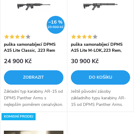
e
p
Abecedně
n
i
–16 %
29 900 Kč
í
s
p
puška samonabíjecí DPMS
puška samonabíjecí DPMS
A15 Lite Classic, .223 Rem
A15 Lite M-LOK,.223 Rem,
p
16,5"
r
24 900 Kč
30 900 Kč
r
o
ZOBRAZIT
DO KOŠÍKU
o
d
Základní typ karabiny AR-15 od
Ještě původní zásoby
d
DPMS Panther Arms s
základního typu karabiny AR-
u
nejlepším poměrem cena/výkon.
15 od DPMS Panther Arms.
u
Vyrobeno dle specifikace MIL-
Vyrobeno dle specifikace MIL-
KOMISNÍ PRODEJ
SPEC, lehká hlaveň 16,75" se
SPEC, lehká hlaveň 16,5" se
k
stoupáním 1:8, bez mířidel.
stoupáním 1:8 . Osazeno 15"
k
Stoupání...
M-LOK předpažbím...