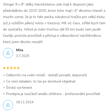
y
Stinger 9 v 8" délky hlavně,kterou zde mají k dispozici jako
předváděcku do 10.07.2025, krom toho mají i 4" dlouhou hlaveň a
v
musím uznat, že je to fakt pecka, návyková hračka pro velký kluky
(už ji vyhlížím pěkný místo v trezoru). Mít víc času, střílel bych tam
ý
do zavíračky. Ačkoli je mám trochou dál 55 km budu sem jezdit
p
častěji, protože prostředí a přístup k zákazníkovi/ návštěvníkovi,
který jsem dlouho nezažil.
i
Míra
s
3.7.2025
u
+ Odborníci na svém místě - dokáží poradit, doporučit
+ Co není skladem, to lze po domluvě objednat
+ Široký sortiment
+ Prodejna je součástí areálu střelnice - profesionální prostředí
18.11.2024