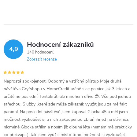
v
l
á
Hodnocení zákazníků
d
4,9
140 hodnocení
a
Zobrazit recenze
c
í
Naprostá spokojenost. Odborný a vstřícný přístup Moje druhá
návštěva Gryfshopu v HomeCredit aréně sice po více jak 3 letech a
p
určitě ne poslední. Tentokrát, ale mnohem dříve 😎. Vše pod jednou
střechou. Služby ,které zde může zákazník využít jsou za mě fakt
r
parádní. Na poslední návštěvě jsem kupoval Glocka 45 a měl jsem
v
možnost vyzkoušet si u nich zakoupenou zbraň ihned na střelnici,
nicméně Glocka střílím a nosím již dlouhá léta (nemám mě prakticky
k
co překvapit), tak jsem využili místo toho, možnost si vyzkoušet