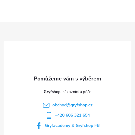
Z
á
p
a
t
Gryfshop
í
obchod
@
gryfshop.cz
+420 606 321 654
Gryfacademy & Gryfshop FB