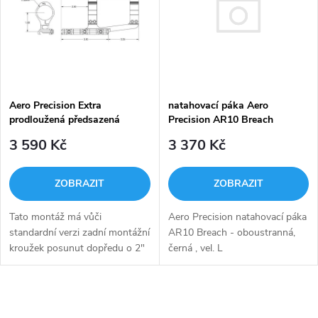
e
p
Abecedně
n
i
í
s
natahovací páka Aero
p
Aero Precision Extra
Precision AR10 Breach
prodloužená předsazená
p
oboustranná
odlehčená montáž puškohledu
r
3 370 Kč
3 590 Kč
– 30 mm
r
o
ZOBRAZIT
ZOBRAZIT
o
d
Aero Precision natahovací páka
Tato montáž má vůči
d
AR10 Breach - oboustranná,
standardní verzi zadní montážní
u
černá , vel. L
kroužek posunut dopředu o 2"
u
(50.8 mm) pro použití
nejdelších puškohledů s
k
největším zoomem.
k
O