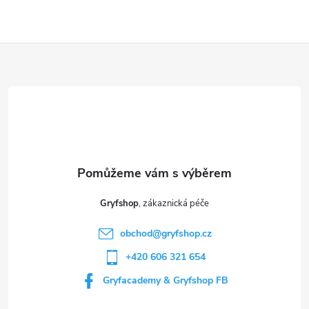
Z
á
p
a
t
Gryfshop
í
obchod
@
gryfshop.cz
+420 606 321 654
Gryfacademy & Gryfshop FB