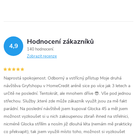
t
v
t
ů
l
ů
á
Hodnocení zákazníků
d
4,9
140 hodnocení
a
Zobrazit recenze
c
í
Naprostá spokojenost. Odborný a vstřícný přístup Moje druhá
návštěva Gryfshopu v HomeCredit aréně sice po více jak 3 letech a
p
určitě ne poslední. Tentokrát, ale mnohem dříve 😎. Vše pod jednou
střechou. Služby ,které zde může zákazník využít jsou za mě fakt
r
parádní. Na poslední návštěvě jsem kupoval Glocka 45 a měl jsem
v
možnost vyzkoušet si u nich zakoupenou zbraň ihned na střelnici,
nicméně Glocka střílím a nosím již dlouhá léta (nemám mě prakticky
k
co překvapit), tak jsem využili místo toho, možnost si vyzkoušet