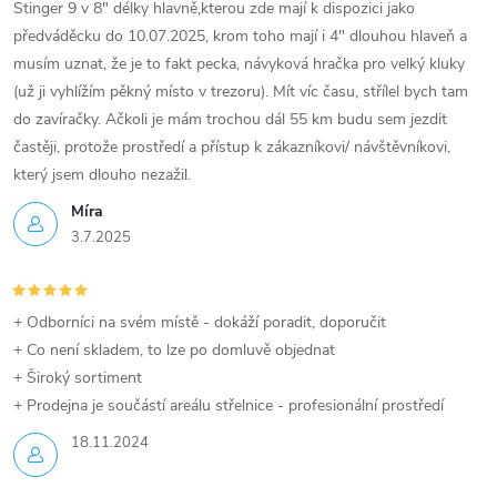
y
Stinger 9 v 8" délky hlavně,kterou zde mají k dispozici jako
předváděcku do 10.07.2025, krom toho mají i 4" dlouhou hlaveň a
v
musím uznat, že je to fakt pecka, návyková hračka pro velký kluky
(už ji vyhlížím pěkný místo v trezoru). Mít víc času, střílel bych tam
ý
do zavíračky. Ačkoli je mám trochou dál 55 km budu sem jezdit
p
častěji, protože prostředí a přístup k zákazníkovi/ návštěvníkovi,
který jsem dlouho nezažil.
i
Míra
s
3.7.2025
u
+ Odborníci na svém místě - dokáží poradit, doporučit
+ Co není skladem, to lze po domluvě objednat
+ Široký sortiment
+ Prodejna je součástí areálu střelnice - profesionální prostředí
18.11.2024