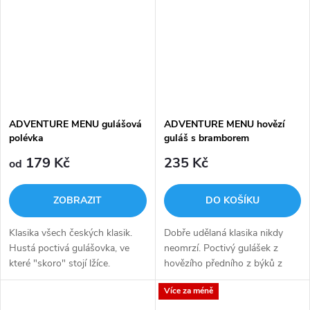
ADVENTURE MENU gulášová
ADVENTURE MENU hovězí
polévka
guláš s bramborem
179 Kč
235 Kč
od
ZOBRAZIT
DO KOŠÍKU
Klasika všech českých klasik.
Dobře udělaná klasika nikdy
Hustá poctivá gulášovka, ve
neomrzí. Poctivý gulášek z
které "skoro" stojí lžíce.
hovězího předního z býků z
volných chovů.
Více za méně