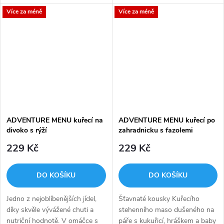
Maso je nakládané 24 hodin ve
zabodujete na treku s
Více za méně
Více za méně
směsi smetanového jogurtu a
kamarády, nebo i s rodinou na
koření a poté pečeno v páře.
pikniku.
ADVENTURE MENU kuřecí na
ADVENTURE MENU kuřecí po
divoko s rýží
zahradnicku s fazolemi
229 Kč
229 Kč
DO KOŠÍKU
DO KOŠÍKU
Jedno z nejoblíbenějších jídel,
Šťavnaté kousky Kuřecího
díky skvěle vývážené chuti a
stehenního maso dušeného na
nutriční hodnotě. V omáčce s
páře s kukuřicí, hráškem a baby