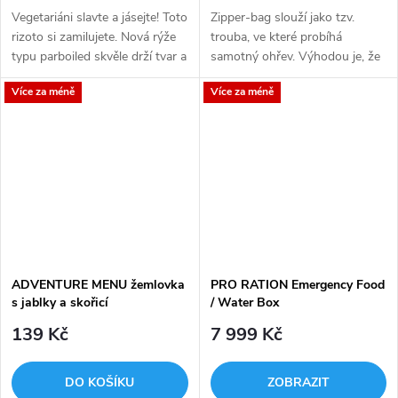
Vegetariáni slavte a jásejte! Toto
Zipper-bag slouží jako tzv.
rizoto si zamilujete. Nová rýže
trouba, ve které probíhá
typu parboiled skvěle drží tvar a
samotný ohřev. Výhodou je, že
typicky pro rizoto vyniká
zipper-bag se dá použít
Více za méně
Více za méně
skvělou úpravou "al dente".
opakovaně.
ADVENTURE MENU žemlovka
PRO RATION Emergency Food
s jablky a skořicí
/ Water Box
139 Kč
7 999 Kč
DO KOŠÍKU
ZOBRAZIT