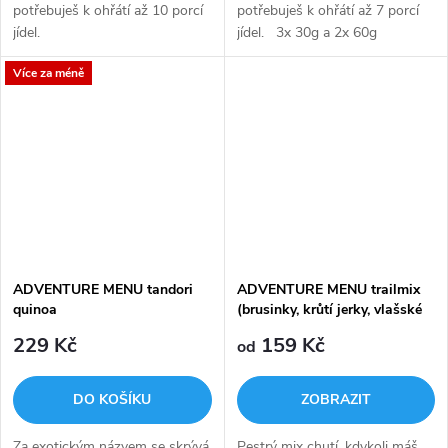
potřebuješ k ohřátí až 10 porcí
potřebuješ k ohřátí až 7 porcí
jídel.
jídel. 3x 30g a 2x 60g
samoohřevná kapsle→ 30g
Více za méně
kapsle slouží pro ohřev 1 jídla,
60g pro ohřev 2...
ADVENTURE MENU tandori
ADVENTURE MENU trailmix
quinoa
(brusinky, krůtí jerky, vlašské
ořechy)
229 Kč
159 Kč
od
DO KOŠÍKU
ZOBRAZIT
Za exotickým názvem se skrývá
Pestrý mix chutí, kdykoli máš