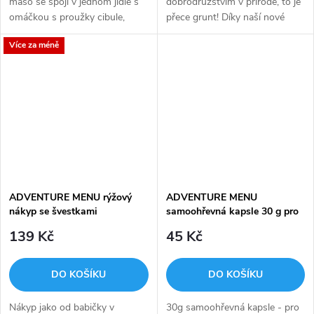
maso se spojí v jednom jídle s
dobrodružstvím v přírodě, to je
omáčkou s proužky cibule,
přece grunt! Díky naší nové
masitou klobásou, špekem a
řadě rýžových kaší si teď můžeš
Více za méně
žampiony.
dopřát pořádnou dávku chuti a
energie i pod vrcholem...
ADVENTURE MENU rýžový
ADVENTURE MENU
nákyp se švestkami
samoohřevná kapsle 30 g pro
1 jídlo
139 Kč
45 Kč
DO KOŠÍKU
DO KOŠÍKU
Nákyp jako od babičky v
30g samoohřevná kapsle - pro