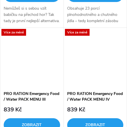
Nemůžeš si s sebou vzít
Obsahuje 23 porcí
babičku na přechod hor? Tak
plnohodnotného a chutného
tady je první nejlepší alternativa.
jídla – tedy kompletní zásobu
Čerstvá jablka nakrájená na
pro čtyřčlennou rodinu na 72
Více za méně
Více za méně
plátky s tvarohem a skořicí, to
hodin. Součástí balení je také
celé spolu s houskou zalitou...
samoohřev pro přípravu všech
jídel bez...
PRO RATION Emergency Food
PRO RATION Emergency Food
/ Water PACK MENU III
/ Water PACK MENU IV
839 Kč
839 Kč
ZOBRAZIT
ZOBRAZIT