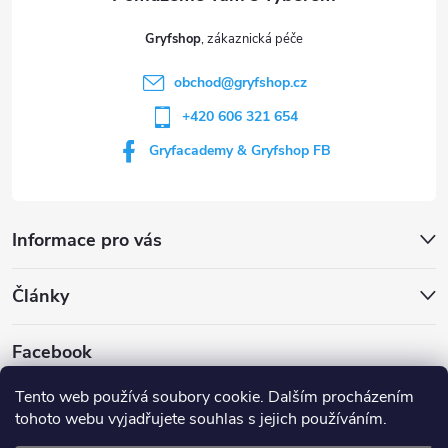
t
Gryfshop
í
obchod
@
gryfshop.cz
+420 606 321 654
Gryfacademy & Gryfshop FB
Informace pro vás
Články
Facebook
Tento web používá soubory cookie. Dalším procházením
tohoto webu vyjadřujete souhlas s jejich používáním.
Web Gryf Academy
Rezervace střelnice