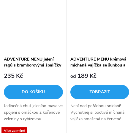
toho nejkvalitnějšího hovězího
masa.
ADVENTURE MENU jelení
ADVENTURE MENU krémová
ragú s bramborovými špalíčky
míchaná vajíčka se šunkou a
sýrem
235 Kč
189 Kč
od
DO KOŠÍKU
ZOBRAZIT
Jedinečná chuť jeleního masa ve
Není nad pořádnou snídani!
spojení s omáčkou z kořenové
Vychutnej si poctivá míchaná
zeleniny s rybízovou
vajíčka smažená na červené
marmeládou, červeným vínem a
cibulce se šunkou a zjemněná
Více za méně
divokým kořením.
smetanou a posypané sýrem