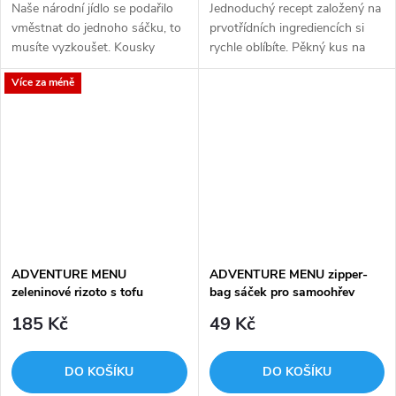
Naše národní jídlo se podařilo
Jednoduchý recept založený na
vměstnat do jednoho sáčku, to
prvotřídních ingrediencích si
musíte vyzkoušet. Kousky
rychle oblíbíte. Pěkný kus na
vypečené šťavnaté vepřové
pánvi opečené libové vepřové
Více za méně
plece s česnekem, bílé zelí s
kotlety s přírodní šťávou s
cibulkou a ručně dělanými...
domácí paprikovou klobásou a...
ADVENTURE MENU
ADVENTURE MENU zipper-
zeleninové rizoto s tofu
bag sáček pro samoohřev
185 Kč
49 Kč
DO KOŠÍKU
DO KOŠÍKU