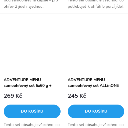
60g samoohřevná kapsle - pro
Tento set obsahuje všechno, co
ohřev 2 jídel najednou.
potřebuješ k ohřátí 5 porcí jídel.
ADVENTURE MENU
ADVENTURE MENU
samoohřevný set 5x60 g +
samoohřevný set ALLinONE
zipper-bag
(3x30g + 2x60g + zipper bag)
269 Kč
245 Kč
DO KOŠÍKU
DO KOŠÍKU
Tento set obsahuje všechno, co
Tento set obsahuje všechno, co