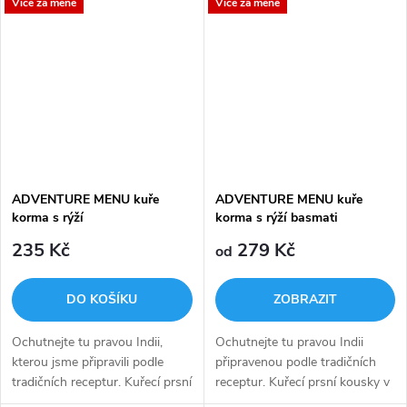
Více za méně
Více za méně
perlička, veganský parmezán,
MASO (JERKY), vyrobené z
aneb namleté kešu ořechy s
toho nejkvalitnějšího krůtího
BIO lahůdkovým...
masa.
ADVENTURE MENU kuře
ADVENTURE MENU kuře
korma s rýží
korma s rýží basmati
235 Kč
279 Kč
od
DO KOŠÍKU
ZOBRAZIT
Ochutnejte tu pravou Indii,
Ochutnejte tu pravou Indii
kterou jsme připravili podle
připravenou podle tradičních
tradičních receptur. Kuřecí prsní
receptur. Kuřecí prsní kousky v
kousky v omáčce s kokosovým
omáčce s kokosovým mlékem,