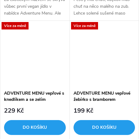
vůbec první vegan jídlo v
chuť na něco malého na zub.
nabídce Adventure Menu. Ale
Lehce solené sušené maso
nemusí se jej obávat ani
smíchané se sladkým sušeným
Více za méně
Více za méně
klasický strávník vyznávající
ovocem a přírodními ořechy ti
masitou stravu.
dodá dostatek energie na další...
ADVENTURE MENU vepřové s
ADVENTURE MENU vepřové
knedlíkem a se zelím
žebírko s bramborem
229 Kč
199 Kč
DO KOŠÍKU
DO KOŠÍKU