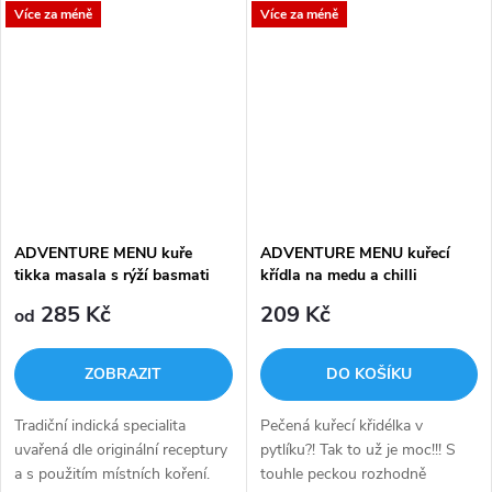
Více za méně
Více za méně
mlékem, smetanou a kořením
smetanou a kořením Garam
Garam masala přímo z
masala přímo z dálného
dálného...
východu.
ADVENTURE MENU kuře
ADVENTURE MENU kuřecí
tikka masala s rýží basmati
křídla na medu a chilli
285 Kč
209 Kč
od
ZOBRAZIT
DO KOŠÍKU
Tradiční indická specialita
Pečená kuřecí křidélka v
uvařená dle originální receptury
pytlíku?! Tak to už je moc!!! S
a s použitím místních koření.
touhle peckou rozhodně