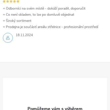
u
+ Odborníci na svém místě - dokáží poradit, doporučit
+ Co není skladem, to lze po domluvě objednat
+ Široký sortiment
+ Prodejna je součástí areálu střelnice - profesionální prostředí
18.11.2024
Z
á
p
a