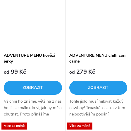
ADVENTURE MENU hovězí
ADVENTURE MENU chilli con
jerky
carne
99 Kč
279 Kč
od
od
ZOBRAZIT
ZOBRAZIT
Všichni ho známe, většina z nás
Tohle jídlo musí milovat každý
ho jí, ale málokdo ví, jak by mělo
cowboy! Texaská klasika v tom
chutnat. Proto přinášíme
nejpoctivějším podání.
konečně poctivé SUŠENÉ
Více za méně
Více za méně
MASO (JERKY), vyrobené z