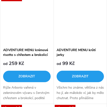
Gouda. Po téhle snídani tě nic
nezastaví!
ADVENTURE MENU krémové
ADVENTURE MENU krůtí
risotto s chřestem a brokolicí
jerky
259 Kč
99 Kč
od
od
ZOBRAZIT
ZOBRAZIT
Rýže Arborio vařená v
Všichni ho známe, většina z nás
zeleninovém vývaru s čerstvým
ho jí, ale málokdo ví, jak by mělo
chřestem a brokolicí, podlité
chutnat. Proto přinášíme
bílým vínem. A nakonec
konečně poctivé SUŠENÉ