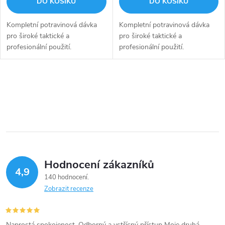
DO KOŠÍKU
DO KOŠÍKU
Kompletní potravinová dávka
Kompletní potravinová dávka
pro široké taktické a
pro široké taktické a
profesionální použití.
profesionální použití.
Nejkvalitnější 100% přírodní
Nejkvalitnější 100% přírodní
jídlo a snacky, bezplamenný
jídlo a snacky, bezplamenný
ohřev a mnoho dalšího. Vše k
ohřev a mnoho dalšího. Vše k
O
udržení těla i...
udržení těla i...
v
l
á
Hodnocení zákazníků
d
4,9
140 hodnocení
a
Zobrazit recenze
c
Naprostá spokojenost. Odborný a vstřícný přístup Moje druhá