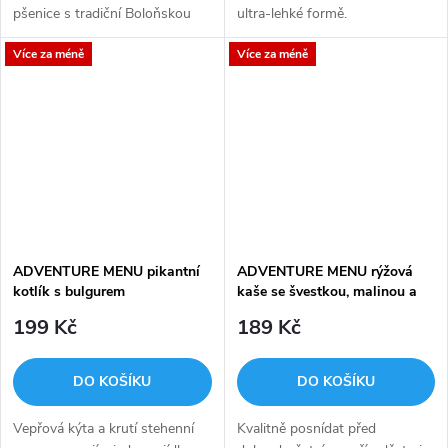
pšenice s tradiční Boloňskou
ultra-lehké formě.
omáčkou s mletým hovězím a
Více za méně
Více za méně
vepřovým masem, rajčaty, mrkví
a petrželí, podlitá dobrým...
ADVENTURE MENU pikantní
ADVENTURE MENU rýžová
kotlík s bulgurem
kaše se švestkou, malinou a
skořicí
199 Kč
189 Kč
DO KOŠÍKU
DO KOŠÍKU
Vepřová kýta a krutí stehenní
Kvalitně posnídat před