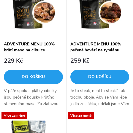
e
p
Abecedně
n
i
í
s
p
ADVENTURE MENU 100%
ADVENTURE MENU 100%
krůtí maso na cibulce
pečené hovězí na tymiánu
p
r
229 Kč
259 Kč
r
o
DO KOŠÍKU
DO KOŠÍKU
o
d
V páře spolu s plátky cibulky
Je to steak, není to steak? Tak
d
jsou pečené kousky krůtího
trochu oboje. Aby se Vám lépe
u
stehenního masa. Za zlatavou
jedlo ze sáčku, udělali jsme Vám
u
kůrčičkou se skrývá šťavnaté
ze steaku kostky. A to ne
Více za méně
Více za méně
maso, které je obrovským
ledajaké, neboť se jedná o
k
zdrojem proteinů a díky
prvotřídní hovězí z mladých...
k
nízkému...