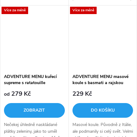
kusy cibule, špekem, rajským
karotkou. Chuť propojuje
Více za méně
Více za méně
protlakem jsou Kuřecí stehenní
omáčka na cibulovém základu.
kousky pečené v páře.
ADVENTURE MENU kuřecí
ADVENTURE MENU masové
supreme s ratatouille
koule s basmati a rajskou
omáčkou
279 Kč
229 Kč
od
ZOBRAZIT
DO KOŠÍKU
Nečekej úhledně naskládané
Masové koule. Původně z Itálie,
plátky zeleniny, jako to uměl
ale podmanily si celý svět. Velmi