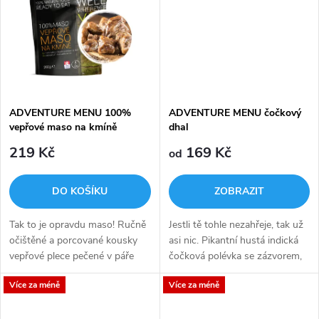
t
t
ů
ů
ADVENTURE MENU 100%
ADVENTURE MENU čočkový
vepřové maso na kmíně
dhal
219 Kč
169 Kč
od
DO KOŠÍKU
ZOBRAZIT
Tak to je opravdu maso! Ručně
Jestli tě tohle nezahřeje, tak už
očištěné a porcované kousky
asi nic. Pikantní hustá indická
vepřové plece pečené v páře
čočková polévka se zázvorem,
spolu s kmínem. Díky vyššímu
chilli a koriandrem je perfektní
Více za méně
Více za méně
obsahu tuku je maso hezky
zdroj energie na zimní horské
šťavnaté, chutné a ani potom
výpravy.
co...