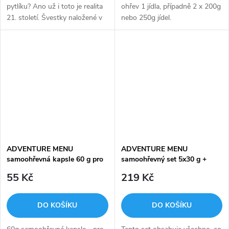
pytlíku? Ano už i toto je realita
ohřev 1 jídla, případně 2 x 200g
21. století. Švestky naložené v
nebo 250g jídel.
kompotu spolu s dlouhozrnou
rýží vařenou v mléce, potřené
vajičkem a celé do křupava...
ADVENTURE MENU
ADVENTURE MENU
samoohřevná kapsle 60 g pro
samoohřevný set 5x30 g +
2 jídla
zipper-bag
55 Kč
219 Kč
DO KOŠÍKU
DO KOŠÍKU