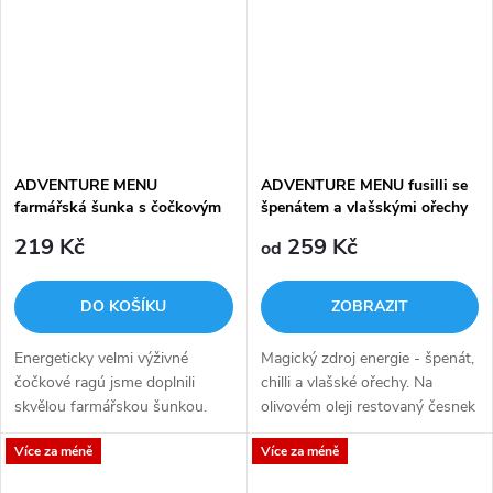
ADVENTURE MENU
ADVENTURE MENU fusilli se
farmářská šunka s čočkovým
špenátem a vlašskými ořechy
ragú
219 Kč
259 Kč
od
DO KOŠÍKU
ZOBRAZIT
Energeticky velmi výživné
Magický zdroj energie - špenát,
čočkové ragú jsme doplnili
chilli a vlašské ořechy. Na
skvělou farmářskou šunkou.
olivovém oleji restovaný česnek
a chilli, dále dušený listový a
Více za méně
Více za méně
sekaný špenát, vše smíchané s
prvotřídními...