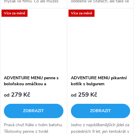
myšák ve filmu. Co ale můžeš
oblíbené ve Státech, ale také ve
čekat je skvělá chuť čerstvé
Skandinávii. Asi tušíte proč, že?
Více za méně
Více za méně
zeleniny vařené v páře spolu s
rajčatovým protlakem a směsí...
ADVENTURE MENU penne s
ADVENTURE MENU pikantní
boloňskou omáčkou a
kotlík s bulgurem
parmesánem
279 Kč
259 Kč
od
od
ZOBRAZIT
ZOBRAZIT
Pravá chuť Itálie v tvém batohu.
Jedno z nejoblíbenějších jídel za
Těstoviny penne z tvrdé
posledních 9 let, jen tentokrát v