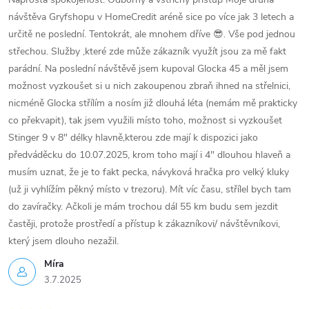
í
návštěva Gryfshopu v HomeCredit aréně sice po více jak 3 letech a
p
určitě ne poslední. Tentokrát, ale mnohem dříve 😎. Vše pod jednou
střechou. Služby ,které zde může zákazník využít jsou za mě fakt
r
parádní. Na poslední návštěvě jsem kupoval Glocka 45 a měl jsem
v
možnost vyzkoušet si u nich zakoupenou zbraň ihned na střelnici,
nicméně Glocka střílím a nosím již dlouhá léta (nemám mě prakticky
k
co překvapit), tak jsem využili místo toho, možnost si vyzkoušet
y
Stinger 9 v 8" délky hlavně,kterou zde mají k dispozici jako
předváděcku do 10.07.2025, krom toho mají i 4" dlouhou hlaveň a
v
musím uznat, že je to fakt pecka, návyková hračka pro velký kluky
(už ji vyhlížím pěkný místo v trezoru). Mít víc času, střílel bych tam
ý
do zavíračky. Ačkoli je mám trochou dál 55 km budu sem jezdit
p
častěji, protože prostředí a přístup k zákazníkovi/ návštěvníkovi,
který jsem dlouho nezažil.
i
Míra
s
3.7.2025