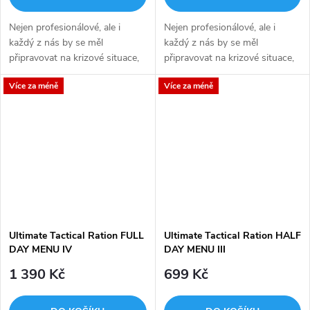
Nejen profesionálové, ale i
Nejen profesionálové, ale i
každý z nás by se měl
každý z nás by se měl
připravovat na krizové situace,
připravovat na krizové situace,
kterých je v dnešním světě . Mít
kterých je v dnešním světě . Mít
Více za méně
Více za méně
doma nebo v autě připravenou
doma nebo v autě připravenou
zásobu jídla a vody může být...
zásobu jídla a vody může být...
Ultimate Tactical Ration FULL
Ultimate Tactical Ration HALF
DAY MENU IV
DAY MENU III
1 390 Kč
699 Kč