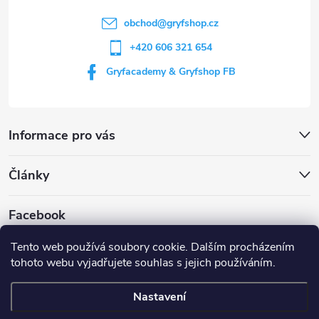
í
obchod
@
gryfshop.cz
+420 606 321 654
Gryfacademy & Gryfshop FB
Informace pro vás
Články
Facebook
Tento web používá soubory cookie. Dalším procházením
tohoto webu vyjadřujete souhlas s jejich používáním.
Web Gryf Academy
Rezervace střelnice
Nastavení