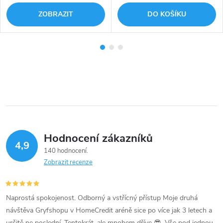
ZOBRAZIT
DO KOŠÍKU
Hodnocení zákazníků
4,9
140 hodnocení
Zobrazit recenze
Naprostá spokojenost. Odborný a vstřícný přístup Moje druhá
návštěva Gryfshopu v HomeCredit aréně sice po více jak 3 letech a
určitě ne poslední. Tentokrát, ale mnohem dříve 😎. Vše pod jednou