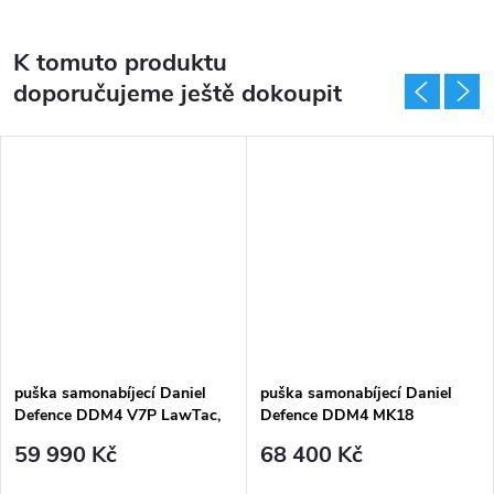
K tomuto produktu
doporučujeme ještě dokoupit
puška samonabíjecí Daniel
puška samonabíjecí Daniel
Defence DDM4 V7P LawTac,
Defence DDM4 MK18
.223Rem, 10,3", skl.pažba,
MilSpec+ RAIL, 223Rem, 10,3"
59 990 Kč
68 400 Kč
MilSpec