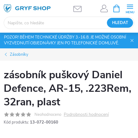
Přejít
NÁKUPNÍ
KOŠÍK
na
obsah
HLEDAT
POZOR! BĚHEM TECHNICKÉ ÚDRŽBY 3.-16.8. JE MOŽNÉ OSOBNÍ
VYZVEDNUTÍ OBJEDNÁVKY JEN PO TELEFONICKÉ DOMLUVĚ.
Zásobníky
zásobník puškový Daniel
Defence, AR-15, .223Rem,
32ran, plast
Podrobnosti hodnocení
Neohodnoceno
Kód produktu:
13-072-00160