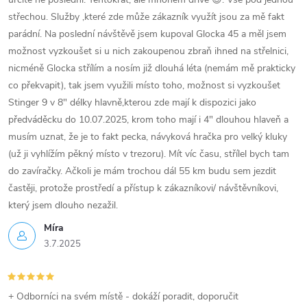
střechou. Služby ,které zde může zákazník využít jsou za mě fakt
parádní. Na poslední návštěvě jsem kupoval Glocka 45 a měl jsem
možnost vyzkoušet si u nich zakoupenou zbraň ihned na střelnici,
nicméně Glocka střílím a nosím již dlouhá léta (nemám mě prakticky
co překvapit), tak jsem využili místo toho, možnost si vyzkoušet
Stinger 9 v 8" délky hlavně,kterou zde mají k dispozici jako
předváděcku do 10.07.2025, krom toho mají i 4" dlouhou hlaveň a
musím uznat, že je to fakt pecka, návyková hračka pro velký kluky
(už ji vyhlížím pěkný místo v trezoru). Mít víc času, střílel bych tam
do zavíračky. Ačkoli je mám trochou dál 55 km budu sem jezdit
častěji, protože prostředí a přístup k zákazníkovi/ návštěvníkovi,
který jsem dlouho nezažil.
Míra
3.7.2025
+ Odborníci na svém místě - dokáží poradit, doporučit