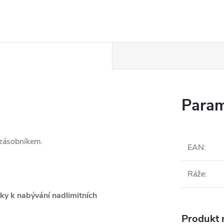
Param
zásobníkem.
EAN
:
Ráže
:
ky k nabývání nadlimitních
Produkt n