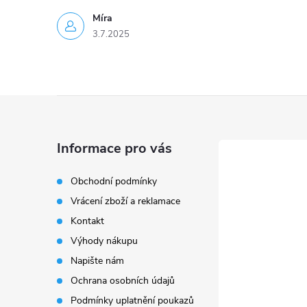
Míra
3.7.2025
Z
á
Informace pro vás
p
Obchodní podmínky
Vrácení zboží a reklamace
a
Kontakt
t
Výhody nákupu
Napište nám
í
Ochrana osobních údajů
Podmínky uplatnění poukazů