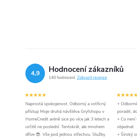
Hodnocení zákazníků
4,9
140 hodnocení
Zobrazit recenze
Naprostá spokojenost. Odborný a vstřícný
+ Odborníc
přístup Moje druhá návštěva Gryfshopu v
poradit, d
HomeCredit aréně sice po více jak 3 letech a
+ Co není 
určitě ne poslední. Tentokrát, ale mnohem
objednat
dříve 😎. Vše pod jednou střechou. Služby
+ Široký s