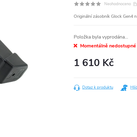
P
Neohodnoceno
Originální zásobník Glock Gen4 n
Položka byla vyprodána…
Momentálně nedostupné
1 610 Kč
Měrná
cena:
Dotaz k produktu
Hlí