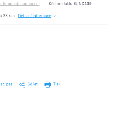
odrobnosti hodnocení
Kód produktu:
G-ND139
a 33 ran.
Detailní informace
dací pes
Sdílet
Tisk