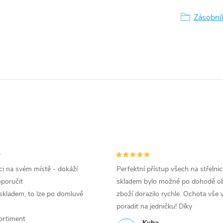
Zásobní
i na svém místě - dokáží
Perfektní přístup všech na střelnic
oporučit
skladem bylo možné po dohodě ob
skladem, to lze po domluvě
zboží dorazilo rychle. Ochota vše v
poradit na jedničku! Díky
ortiment
Kuba