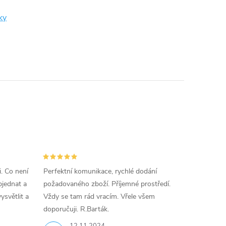
ky
i. Co není
Perfektní komunikace, rychlé dodání
jednat a
požadovaného zboží. Příjemné prostředí.
ysvětlit a
Vždy se tam rád vracím. Vřele všem
doporučuji. R.Barták.