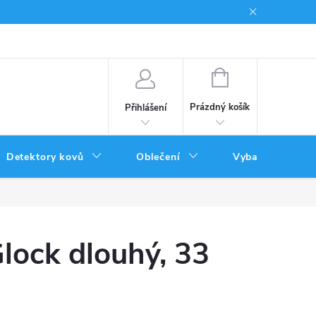
Podmínky uplatnění poukazů
NÁKUPNÍ
KOŠÍK
Prázdný košík
Přihlášení
Detektory kovů
Oblečení
Vybavení
lock dlouhý, 33