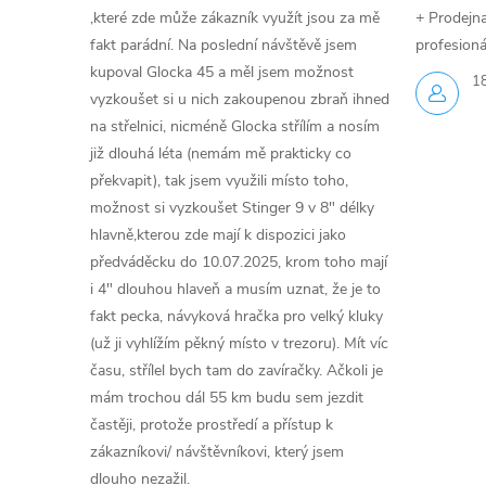
,které zde může zákazník využít jsou za mě
+ Prodejna 
fakt parádní. Na poslední návštěvě jsem
profesioná
kupoval Glocka 45 a měl jsem možnost
1
vyzkoušet si u nich zakoupenou zbraň ihned
na střelnici, nicméně Glocka střílím a nosím
již dlouhá léta (nemám mě prakticky co
překvapit), tak jsem využili místo toho,
možnost si vyzkoušet Stinger 9 v 8" délky
hlavně,kterou zde mají k dispozici jako
předváděcku do 10.07.2025, krom toho mají
i 4" dlouhou hlaveň a musím uznat, že je to
fakt pecka, návyková hračka pro velký kluky
(už ji vyhlížím pěkný místo v trezoru). Mít víc
času, střílel bych tam do zavíračky. Ačkoli je
mám trochou dál 55 km budu sem jezdit
častěji, protože prostředí a přístup k
zákazníkovi/ návštěvníkovi, který jsem
dlouho nezažil.