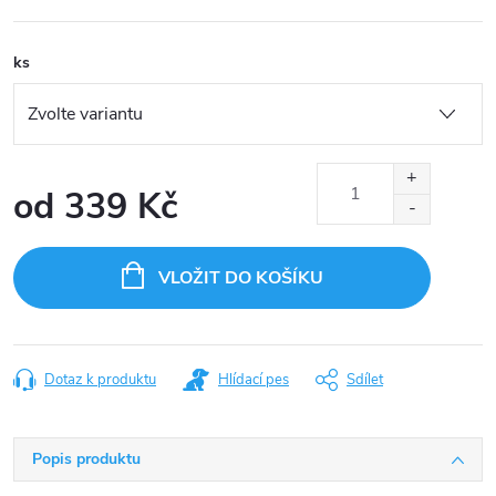
ks
od
339 Kč
Měrná
cena:
VLOŽIT DO KOŠÍKU
Dotaz k produktu
Hlídací pes
Sdílet
Popis produktu