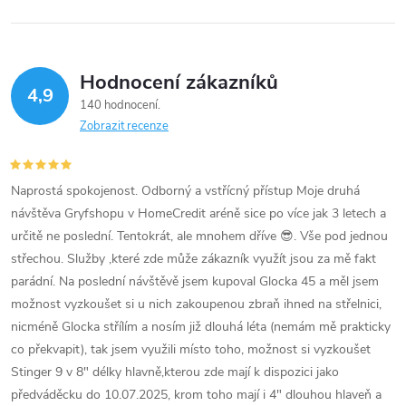
Hodnocení zákazníků
4,9
140 hodnocení
Zobrazit recenze
Naprostá spokojenost. Odborný a vstřícný přístup Moje druhá
návštěva Gryfshopu v HomeCredit aréně sice po více jak 3 letech a
určitě ne poslední. Tentokrát, ale mnohem dříve 😎. Vše pod jednou
střechou. Služby ,které zde může zákazník využít jsou za mě fakt
parádní. Na poslední návštěvě jsem kupoval Glocka 45 a měl jsem
možnost vyzkoušet si u nich zakoupenou zbraň ihned na střelnici,
nicméně Glocka střílím a nosím již dlouhá léta (nemám mě prakticky
co překvapit), tak jsem využili místo toho, možnost si vyzkoušet
Stinger 9 v 8" délky hlavně,kterou zde mají k dispozici jako
předváděcku do 10.07.2025, krom toho mají i 4" dlouhou hlaveň a