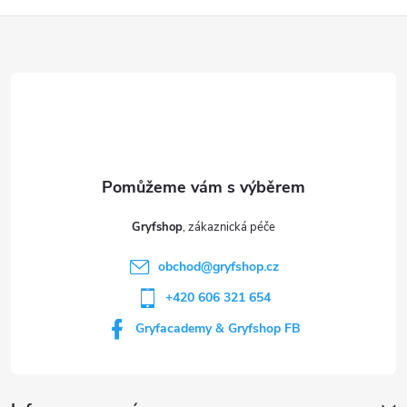
Z
á
p
a
t
Gryfshop
í
obchod
@
gryfshop.cz
+420 606 321 654
Gryfacademy & Gryfshop FB