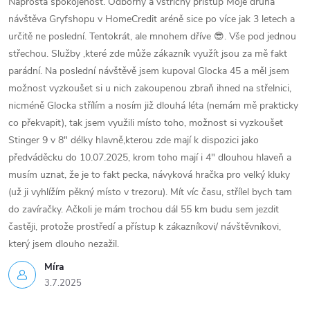
Naprostá spokojenost. Odborný a vstřícný přístup Moje druhá
návštěva Gryfshopu v HomeCredit aréně sice po více jak 3 letech a
určitě ne poslední. Tentokrát, ale mnohem dříve 😎. Vše pod jednou
střechou. Služby ,které zde může zákazník využít jsou za mě fakt
parádní. Na poslední návštěvě jsem kupoval Glocka 45 a měl jsem
možnost vyzkoušet si u nich zakoupenou zbraň ihned na střelnici,
nicméně Glocka střílím a nosím již dlouhá léta (nemám mě prakticky
co překvapit), tak jsem využili místo toho, možnost si vyzkoušet
Stinger 9 v 8" délky hlavně,kterou zde mají k dispozici jako
předváděcku do 10.07.2025, krom toho mají i 4" dlouhou hlaveň a
musím uznat, že je to fakt pecka, návyková hračka pro velký kluky
(už ji vyhlížím pěkný místo v trezoru). Mít víc času, střílel bych tam
do zavíračky. Ačkoli je mám trochou dál 55 km budu sem jezdit
častěji, protože prostředí a přístup k zákazníkovi/ návštěvníkovi,
který jsem dlouho nezažil.
Míra
3.7.2025