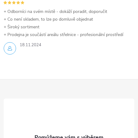
+ Odborníci na svém místě - dokáží poradit, doporučit
+ Co není skladem, to lze po domluvě objednat
+ Široký sortiment
+ Prodejna je součástí areálu střelnice - profesionální prostředí
18.11.2024
Z
á
p
a