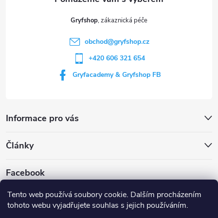
t
Gryfshop
í
obchod
@
gryfshop.cz
+420 606 321 654
Gryfacademy & Gryfshop FB
Informace pro vás
Články
Facebook
Tento web používá soubory cookie. Dalším procházením
tohoto webu vyjadřujete souhlas s jejich používáním.
Web Gryf Academy
Rezervace střelnice