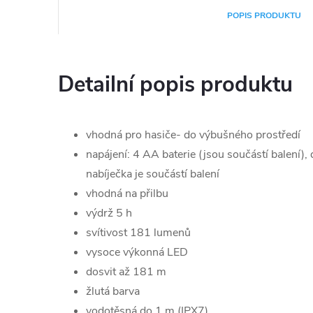
POPIS PRODUKTU
Detailní popis produktu
vhodná pro hasiče- do výbušného prostředí
napájení: 4 AA baterie (jsou součástí balení),
nabíječka je součástí balení
vhodná na přilbu
výdrž 5 h
svítivost 181 lumenů
vysoce výkonná LED
dosvit až 181 m
žlutá barva
vodotěsná do 1 m (IPX7)