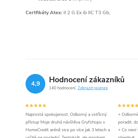
Certfikáty Atex:
II 2 G Ex ib IIC T3 Gb,
Hodnocení zákazníků
4,9
140 hodnocení
Zobrazit recenze
Naprostá spokojenost. Odborný a vstřícný
+ Odborníc
přístup Moje druhá návštěva Gryfshopu v
poradit, d
HomeCredit aréně sice po více jak 3 letech a
+ Co není 
určitě ne poslední. Tentokrát, ale mnohem
objednat