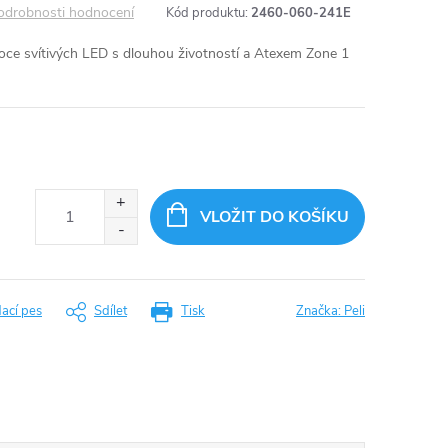
odrobnosti hodnocení
Kód produktu:
2460-060-241E
ysoce svítivých LED s dlouhou životností a Atexem Zone 1
VLOŽIT DO KOŠÍKU
dací pes
Sdílet
Tisk
Značka:
Peli