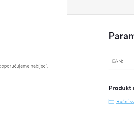
Param
EAN
:
 doporučujeme nabíjecí,
Produkt n
Ruční sv