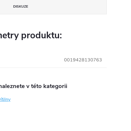
DISKUZE
etry produktu:
0019428130763
aleznete v této kategorii
ítilny