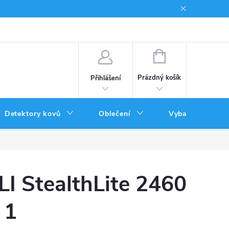
Podmínky uplatnění poukazů
NÁKUPNÍ
KOŠÍK
Prázdný košík
Přihlášení
Detektory kovů
Oblečení
Vybavení
ELI StealthLite 2460
 1