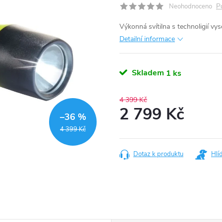
P
Neohodnoceno
Výkonná svítilna s technoligií v
Detailní informace
Skladem
1 ks
4 399 Kč
2 799 Kč
–36 %
Měrná
4 399 Kč
cena:
Dotaz k produktu
Hlí