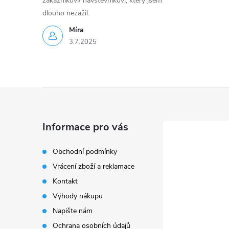
zákazníkovi/ návštěvníkovi, který jsem
dlouho nezažil.
Míra
3.7.2025
Z
á
Informace pro vás
p
Obchodní podmínky
Vrácení zboží a reklamace
a
Kontakt
t
Výhody nákupu
Napište nám
í
Ochrana osobních údajů