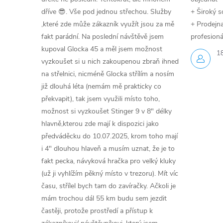
dříve 😎. Vše pod jednou střechou. Služby
+ Široký s
,které zde může zákazník využít jsou za mě
+ Prodejna 
fakt parádní. Na poslední návštěvě jsem
profesioná
kupoval Glocka 45 a měl jsem možnost
1
vyzkoušet si u nich zakoupenou zbraň ihned
na střelnici, nicméně Glocka střílím a nosím
již dlouhá léta (nemám mě prakticky co
překvapit), tak jsem využili místo toho,
možnost si vyzkoušet Stinger 9 v 8" délky
hlavně,kterou zde mají k dispozici jako
předváděcku do 10.07.2025, krom toho mají
i 4" dlouhou hlaveň a musím uznat, že je to
fakt pecka, návyková hračka pro velký kluky
(už ji vyhlížím pěkný místo v trezoru). Mít víc
času, střílel bych tam do zavíračky. Ačkoli je
mám trochou dál 55 km budu sem jezdit
častěji, protože prostředí a přístup k