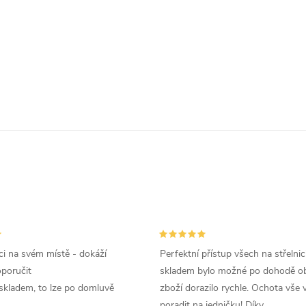
i na svém místě - dokáží
Perfektní přístup všech na střelnic
oporučit
skladem bylo možné po dohodě ob
skladem, to lze po domluvě
zboží dorazilo rychle. Ochota vše v
poradit na jedničku! Díky