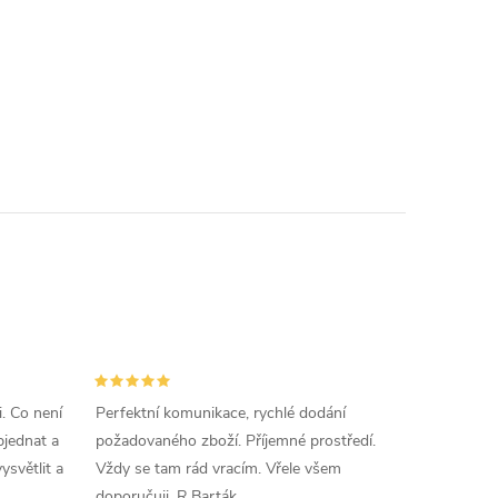
i. Co není
Perfektní komunikace, rychlé dodání
jednat a
požadovaného zboží. Příjemné prostředí.
ysvětlit a
Vždy se tam rád vracím. Vřele všem
doporučuji. R.Barták.