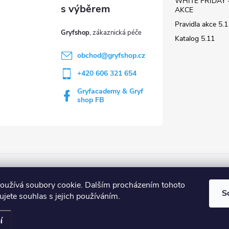
WHITE FRIDAY 
AKCE
Pravidla akce 5
Gryfshop
Katalog 5.11
obchod
@
gryfshop.cz
+420 606 321 654
Gryfacademy & Gryf
shop FB
Web Gryf Academy
Rezervace střelnice
oužívá soubory cookie. Dalším procházením tohoto
S
jete souhlas s jejich používáním.
í