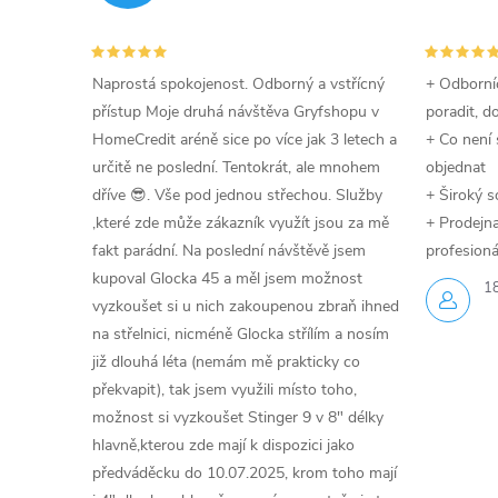
Naprostá spokojenost. Odborný a vstřícný
+ Odborníc
přístup Moje druhá návštěva Gryfshopu v
poradit, d
HomeCredit aréně sice po více jak 3 letech a
+ Co není 
určitě ne poslední. Tentokrát, ale mnohem
objednat
dříve 😎. Vše pod jednou střechou. Služby
+ Široký s
,které zde může zákazník využít jsou za mě
+ Prodejna 
fakt parádní. Na poslední návštěvě jsem
profesioná
kupoval Glocka 45 a měl jsem možnost
1
vyzkoušet si u nich zakoupenou zbraň ihned
na střelnici, nicméně Glocka střílím a nosím
již dlouhá léta (nemám mě prakticky co
překvapit), tak jsem využili místo toho,
možnost si vyzkoušet Stinger 9 v 8" délky
hlavně,kterou zde mají k dispozici jako
předváděcku do 10.07.2025, krom toho mají