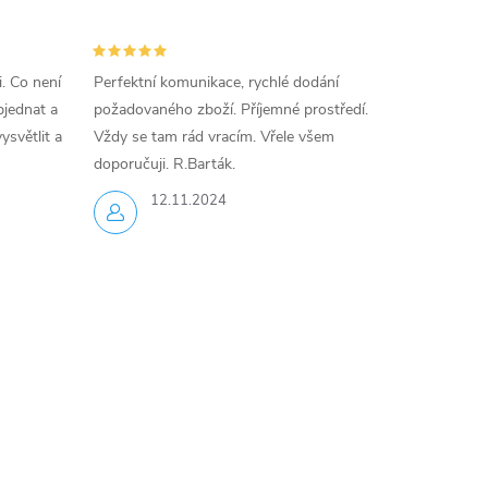
i. Co není
Perfektní komunikace, rychlé dodání
jednat a
požadovaného zboží. Příjemné prostředí.
ysvětlit a
Vždy se tam rád vracím. Vřele všem
doporučuji. R.Barták.
12.11.2024