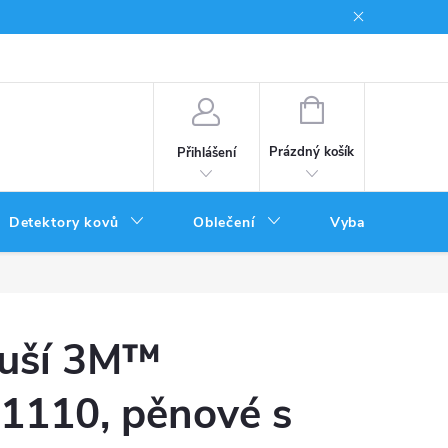
Podmínky uplatnění poukazů
NÁKUPNÍ
KOŠÍK
Prázdný košík
Přihlášení
Detektory kovů
Oblečení
Vybavení
 uší 3M™
110, pěnové s