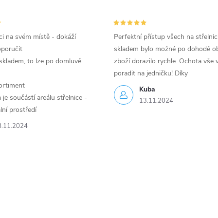
i na svém místě - dokáží
Perfektní přístup všech na střelnic
oporučit
skladem bylo možné po dohodě ob
skladem, to lze po domluvě
zboží dorazilo rychle. Ochota vše v
poradit na jedničku! Díky
ortiment
Kuba
je součástí areálu střelnice -
13.11.2024
lní prostředí
8.11.2024