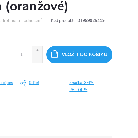
 (oranžové)
odrobnosti hodnocení
Kód produktu:
DT999925419
VLOŽIT DO KOŠÍKU
dací pes
Sdílet
Značka:
3M™
PELTOR™