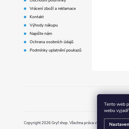
Obchodní podmínky
Vrácení zboží a reklamace
a
Kontakt
t
Výhody nákupu
Napište nám
í
Ochrana osobních údajů
Podmínky uplatnění poukazů
Tento web p
webu vyjadřu
Copyright 2026
Gryf shop
. Všechna práva vyhrazena.
Nastaven