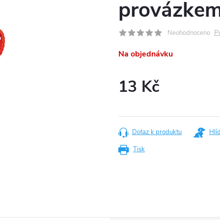
provázkem
P
Neohodnoceno
Na objednávku
13 Kč
Měrná
cena:
Dotaz k produktu
Hlí
Tisk