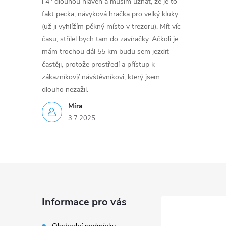
i 4" dlouhou hlaveň a musím uznat, že je to
fakt pecka, návyková hračka pro velký kluky
(už ji vyhlížím pěkný místo v trezoru). Mít víc
času, střílel bych tam do zavíračky. Ačkoli je
mám trochou dál 55 km budu sem jezdit
častěji, protože prostředí a přístup k
zákazníkovi/ návštěvníkovi, který jsem
dlouho nezažil.
Míra
3.7.2025
Z
á
Informace pro vás
p