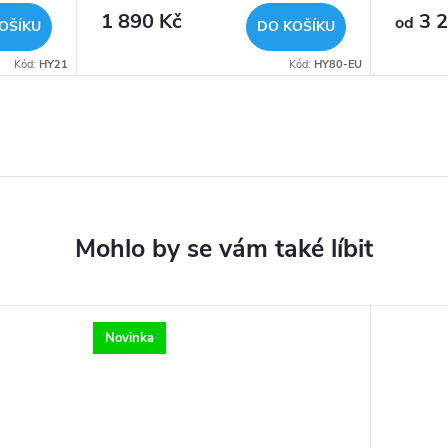
1 890 Kč
3 2
od
OŠÍKU
DO KOŠÍKU
Kód:
HY21
Kód:
HY80-EU
Novinka