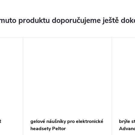
muto produktu doporučujeme ještě dok
R
gelové náušníky pro elektronické
brýle s
headsety Peltor
Advan