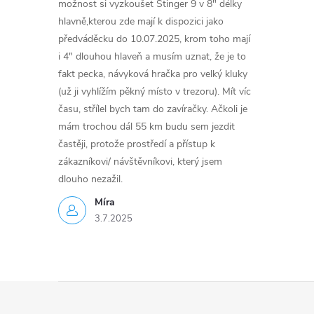
možnost si vyzkoušet Stinger 9 v 8" délky
hlavně,kterou zde mají k dispozici jako
předváděcku do 10.07.2025, krom toho mají
i 4" dlouhou hlaveň a musím uznat, že je to
fakt pecka, návyková hračka pro velký kluky
(už ji vyhlížím pěkný místo v trezoru). Mít víc
času, střílel bych tam do zavíračky. Ačkoli je
mám trochou dál 55 km budu sem jezdit
častěji, protože prostředí a přístup k
zákazníkovi/ návštěvníkovi, který jsem
dlouho nezažil.
Míra
3.7.2025
Z