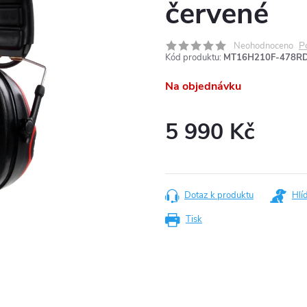
červené
P
Neohodnoceno
Kód produktu:
MT16H210F-478R
Na objednávku
5 990 Kč
Měrná
cena:
Dotaz k produktu
Hlí
Tisk