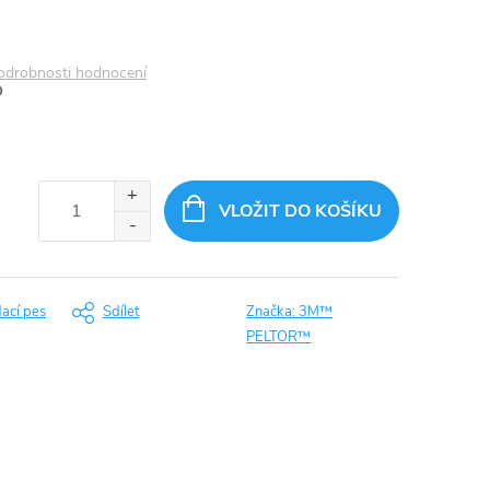
odrobnosti hodnocení
D
VLOŽIT DO KOŠÍKU
dací pes
Sdílet
Značka:
3M™
PELTOR™