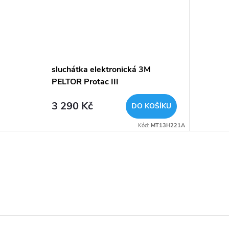
sluchátka elektronická 3M
PELTOR Protac III
3 290 Kč
DO KOŠÍKU
Kód:
MT13H221A