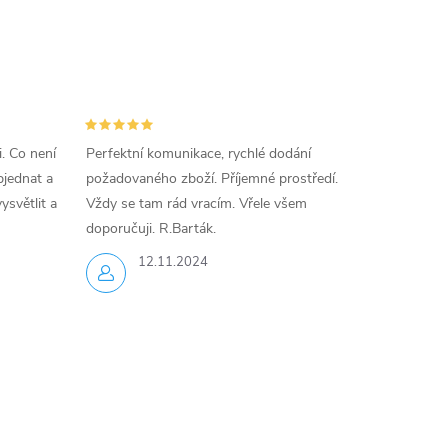
i. Co není
Perfektní komunikace, rychlé dodání
jednat a
požadovaného zboží. Příjemné prostředí.
ysvětlit a
Vždy se tam rád vracím. Vřele všem
doporučuji. R.Barták.
12.11.2024