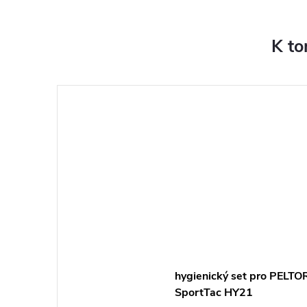
K to
hygienický set pro PELTO
SportTac HY21