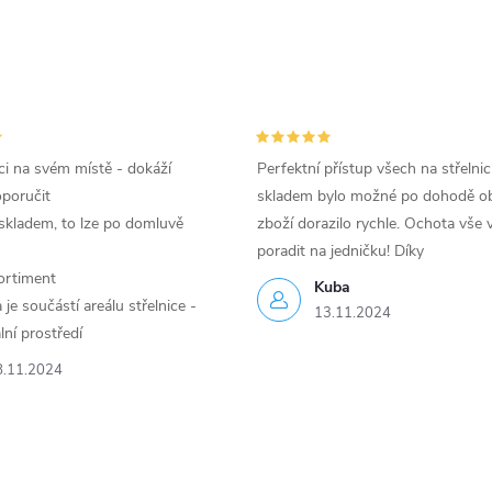
i na svém místě - dokáží
Perfektní přístup všech na střelnic
oporučit
skladem bylo možné po dohodě ob
skladem, to lze po domluvě
zboží dorazilo rychle. Ochota vše v
poradit na jedničku! Díky
ortiment
Kuba
je součástí areálu střelnice -
13.11.2024
lní prostředí
8.11.2024