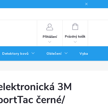
Podmínky uplatnění poukazů
NÁKUPNÍ
KOŠÍK
Prázdný košík
Přihlášení
Detektory kovů
Oblečení
Vybavení
elektronická 3M
ortTac černé/