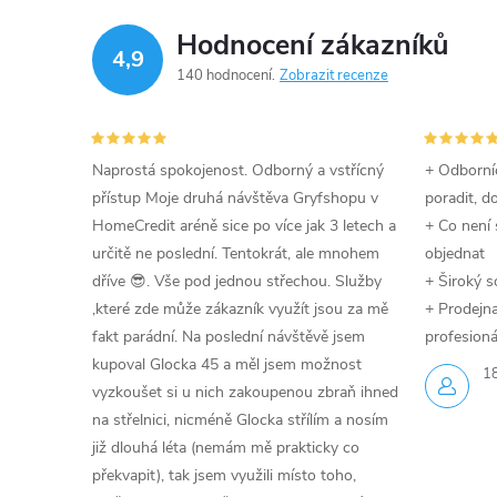
Hodnocení zákazníků
4,9
140 hodnocení
Zobrazit recenze
Naprostá spokojenost. Odborný a vstřícný
+ Odborníc
přístup Moje druhá návštěva Gryfshopu v
poradit, d
HomeCredit aréně sice po více jak 3 letech a
+ Co není 
určitě ne poslední. Tentokrát, ale mnohem
objednat
dříve 😎. Vše pod jednou střechou. Služby
+ Široký s
,které zde může zákazník využít jsou za mě
+ Prodejna 
fakt parádní. Na poslední návštěvě jsem
profesioná
kupoval Glocka 45 a měl jsem možnost
1
vyzkoušet si u nich zakoupenou zbraň ihned
na střelnici, nicméně Glocka střílím a nosím
již dlouhá léta (nemám mě prakticky co
překvapit), tak jsem využili místo toho,