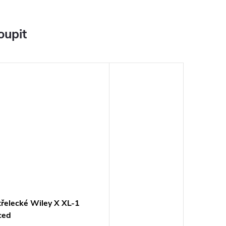
oupit
třelecké Wiley X XL-1
ced