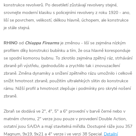
konstrukce revolverů. Po desetiletí zůstávají revolvery stejné,
srovnejte moderní klasiku s policejními revolvery z roku 1920 - ano,
liší se povrchem, velikostí, délkou hlavně, úchopem, ale konstrukce
je stále stejná.
RHINO
od
Chiappa Firearms
je změnou - liší se zejména nízkým
profilem díky konstrukci bubínku a tím, že osa hlavně koresponduje
se spodní komorou bubnu. To zkrotilo zejména zpětný ráz, strhávání
zbraně při výstřelu, zjednodušilo a zrychlilo tak i znovuzacílení
zbraně. Změna dynamiky a snížení zpětného rázu umožnilo i celkově
snížit hmotnost zbraně, použitím ultralehkých slitin do konstrukce
rámu. Nižší profil a hmotnost zlepšuje i podmínky pro skryté nošení
zbraně.
Zbraň se dodává ve 2", 4", 5" a 6" provední v barvě černé nebo v
matném chromu, 2" verze jsou pouze v provedení Double Action,
ostatní jsou SA/DA a mají stavitelná miřidla. Dostupné ráže jsou 357
Magnum, 9x19, 9x21 a 4" verze i ve verzi 38 Special.
Detailní