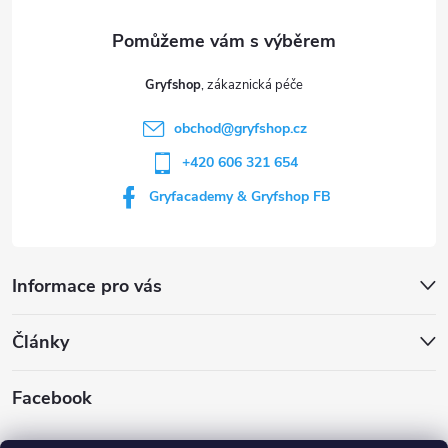
a
t
Gryfshop
í
obchod
@
gryfshop.cz
+420 606 321 654
Gryfacademy & Gryfshop FB
Informace pro vás
Články
Facebook