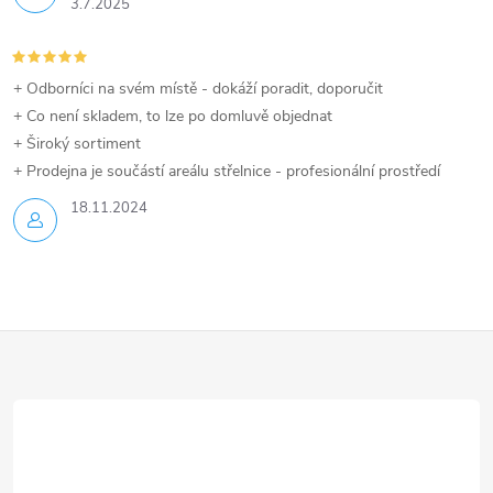
3.7.2025
+ Odborníci na svém místě - dokáží poradit, doporučit
+ Co není skladem, to lze po domluvě objednat
+ Široký sortiment
+ Prodejna je součástí areálu střelnice - profesionální prostředí
18.11.2024
Z
á
p