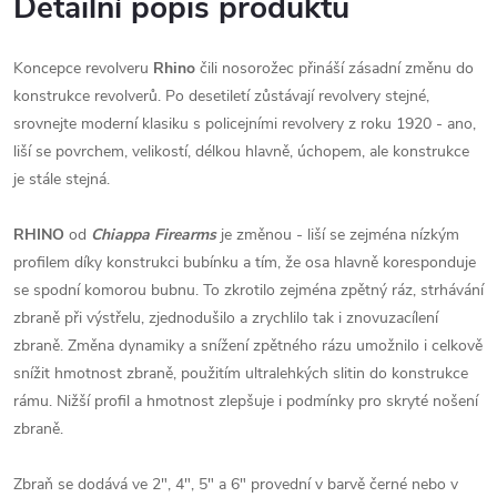
Detailní popis produktu
Koncepce revolveru
Rhino
čili nosorožec přináší zásadní změnu do
konstrukce revolverů. Po desetiletí zůstávají revolvery stejné,
srovnejte moderní klasiku s policejními revolvery z roku 1920 - ano,
liší se povrchem, velikostí, délkou hlavně, úchopem, ale konstrukce
je stále stejná.
RHINO
od
Chiappa Firearms
je změnou - liší se zejména nízkým
profilem díky konstrukci bubínku a tím, že osa hlavně koresponduje
se spodní komorou bubnu. To zkrotilo zejména zpětný ráz, strhávání
zbraně při výstřelu, zjednodušilo a zrychlilo tak i znovuzacílení
zbraně. Změna dynamiky a snížení zpětného rázu umožnilo i celkově
snížit hmotnost zbraně, použitím ultralehkých slitin do konstrukce
rámu. Nižší profil a hmotnost zlepšuje i podmínky pro skryté nošení
zbraně.
Zbraň se dodává ve 2", 4", 5" a 6" provední v barvě černé nebo v