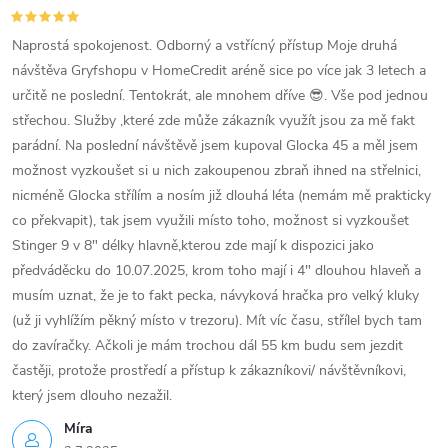
Naprostá spokojenost. Odborný a vstřícný přístup Moje druhá
návštěva Gryfshopu v HomeCredit aréně sice po více jak 3 letech a
určitě ne poslední. Tentokrát, ale mnohem dříve 😎. Vše pod jednou
střechou. Služby ,které zde může zákazník využít jsou za mě fakt
parádní. Na poslední návštěvě jsem kupoval Glocka 45 a měl jsem
možnost vyzkoušet si u nich zakoupenou zbraň ihned na střelnici,
nicméně Glocka střílím a nosím již dlouhá léta (nemám mě prakticky
co překvapit), tak jsem využili místo toho, možnost si vyzkoušet
Stinger 9 v 8" délky hlavně,kterou zde mají k dispozici jako
předváděcku do 10.07.2025, krom toho mají i 4" dlouhou hlaveň a
musím uznat, že je to fakt pecka, návyková hračka pro velký kluky
(už ji vyhlížím pěkný místo v trezoru). Mít víc času, střílel bych tam
do zavíračky. Ačkoli je mám trochou dál 55 km budu sem jezdit
častěji, protože prostředí a přístup k zákazníkovi/ návštěvníkovi,
který jsem dlouho nezažil.
Míra