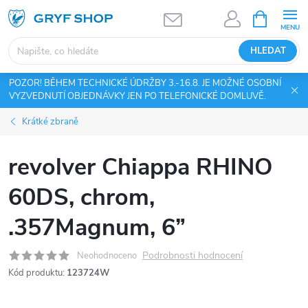
Přejít
NÁKUPNÍ
KOŠÍK
na
obsah
HLEDAT
POZOR! BĚHEM TECHNICKÉ ÚDRŽBY 3.-16.8. JE MOŽNÉ OSOBNÍ
VYZVEDNUTÍ OBJEDNÁVKY JEN PO TELEFONICKÉ DOMLUVĚ.
Krátké zbraně
revolver Chiappa RHINO
60DS, chrom,
.357Magnum, 6”
Podrobnosti hodnocení
Neohodnoceno
Kód produktu:
123724W