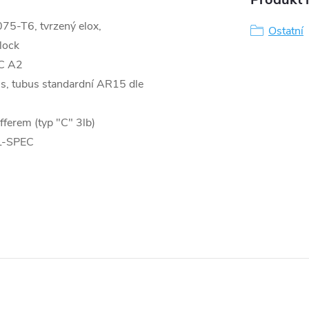
075-T6, tvrzený elox,
Ostatní
lock
EC A2
ms, tubus standardní AR15 dle
ferem (typ "C" 3lb)
IL-SPEC