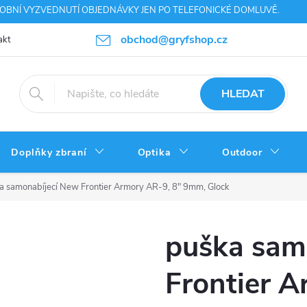
SOBNÍ VYZVEDNUTÍ OBJEDNÁVKY JEN PO TELEFONICKÉ DOMLUVĚ.
obchod@gryfshop.cz
akt
Výhody nákupu
Napište nám
Ochrana osobních údajů
HLEDAT
Doplňky zbraní
Optika
Outdoor
a samonabíjecí New Frontier Armory AR-9, 8" 9mm, Glock
puška sam
Frontier A