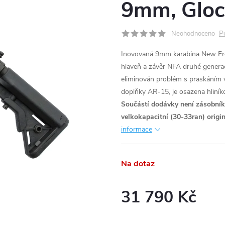
9mm, Gloc
P
Neohodnoceno
Inovovaná 9mm karabina New Fro
hlaveň a závěr NFA druhé genera
eliminován problém s praskáním 
doplňky AR-15, je osazena hliní
Součástí dodávky není zásobník -
velkokapacitní (30-33ran) origi
informace
Na dotaz
31 790 Kč
Měrná
cena: