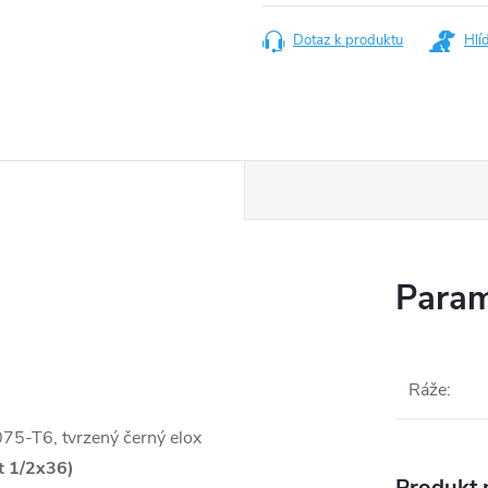
Dotaz k produktu
Hlí
Param
Ráže
:
075-T6, tvrzený černý elox
t 1/2x36)
Produkt n