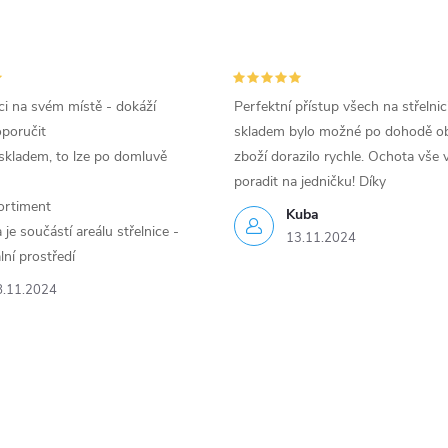
i na svém místě - dokáží
Perfektní přístup všech na střelnic
oporučit
skladem bylo možné po dohodě ob
skladem, to lze po domluvě
zboží dorazilo rychle. Ochota vše v
poradit na jedničku! Díky
ortiment
Kuba
je součástí areálu střelnice -
13.11.2024
lní prostředí
8.11.2024