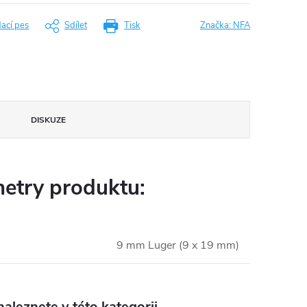
dací pes
Sdílet
Tisk
Značka:
NFA
DISKUZE
etry produktu:
9 mm Luger (9 x 19 mm)
aleznete v této kategorii