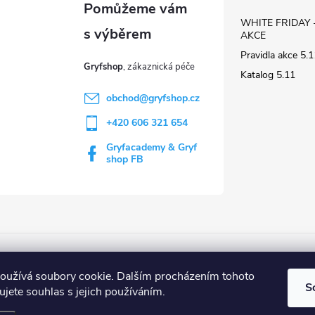
WHITE FRIDAY 
AKCE
Pravidla akce 5
Gryfshop
Katalog 5.11
obchod
@
gryfshop.cz
+420 606 321 654
Gryfacademy & Gryf
shop FB
Web Gryf Academy
Rezervace střelnice
oužívá soubory cookie. Dalším procházením tohoto
S
jete souhlas s jejich používáním.