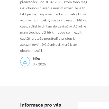
předváděcku do 10.07.2025, krom toho mají
i 4" dlouhou hlaveň a musím uznat, že je to
fakt pecka, návyková hračka pro velký kluky
(už ji vyhlížím pěkný místo v trezoru). Mít víc
času, střílel bych tam do zavíračky. Ačkoli je
mám trochou dál 55 km budu sem jezdit
častěji, protože prostředí a přístup k
zákazníkovi/ návštěvníkovi, který jsem
dlouho nezažil.
Míra
3.7.2025
Z
á
Informace pro vás