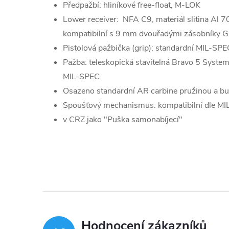
Předpažbí: hliníkové free-float, M-LOK
Lower receiver: NFA C9, materiál slitina Al 7
kompatibilní s 9 mm dvouřadými zásobníky G
Pistolová pažbička (grip): standardní MIL-SP
Pažba: teleskopická stavitelná Bravo 5 Syste
MIL-SPEC
Osazeno standardní AR carbine pružinou a buf
Spoušťový mechanismus: kompatibilní dle M
v CRZ jako "Puška samonabíjecí"
Hodnocení zákazníků