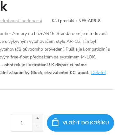
k
odrobnosti hodnocení
Kód produktu:
NFA AR9-8
ntier Armory na bázi AR15. Standardem je nitridovaná
ce s výkyvným vytahovačem stylu AR-15. Tím byl
vytahovačů původního provedení. Puška je kompatibilní s
kovým free-float předpažbím se systémem M-LOK.
 obrázek je ilustrativní !
K dispozici máme
nální zásobníky Glock, ekvivalentní KCI apod.
Detailní
VLOŽIT DO KOŠÍKU