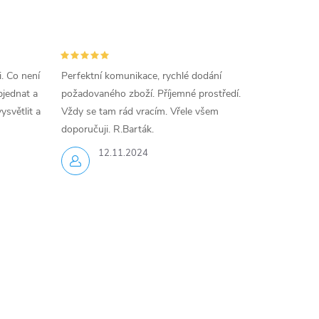
i. Co není
Perfektní komunikace, rychlé dodání
jednat a
požadovaného zboží. Příjemné prostředí.
ysvětlit a
Vždy se tam rád vracím. Vřele všem
doporučuji. R.Barták.
12.11.2024