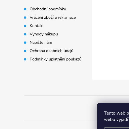
p
Obchodní podmínky
Vrácení zboží a reklamace
a
Kontakt
t
Výhody nákupu
Napište nám
í
Ochrana osobních údajů
Podmínky uplatnění poukazů
Tento web p
webu vyjadřu