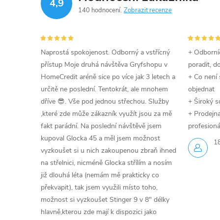
4,9
140 hodnocení
Zobrazit recenze
Naprostá spokojenost. Odborný a vstřícný
+ Odborníc
přístup Moje druhá návštěva Gryfshopu v
poradit, d
HomeCredit aréně sice po více jak 3 letech a
+ Co není 
určitě ne poslední. Tentokrát, ale mnohem
objednat
dříve 😎. Vše pod jednou střechou. Služby
+ Široký s
,které zde může zákazník využít jsou za mě
+ Prodejna 
fakt parádní. Na poslední návštěvě jsem
profesioná
kupoval Glocka 45 a měl jsem možnost
1
vyzkoušet si u nich zakoupenou zbraň ihned
na střelnici, nicméně Glocka střílím a nosím
již dlouhá léta (nemám mě prakticky co
překvapit), tak jsem využili místo toho,
možnost si vyzkoušet Stinger 9 v 8" délky
hlavně,kterou zde mají k dispozici jako