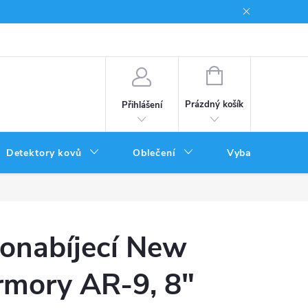
Podmínky uplatnění poukazů
NÁKUPNÍ
KOŠÍK
Prázdný košík
Přihlášení
Detektory kovů
Oblečení
Vybavení
onabíjecí New
rmory AR-9, 8"