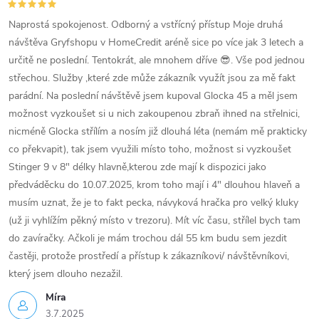
Naprostá spokojenost. Odborný a vstřícný přístup Moje druhá
návštěva Gryfshopu v HomeCredit aréně sice po více jak 3 letech a
určitě ne poslední. Tentokrát, ale mnohem dříve 😎. Vše pod jednou
střechou. Služby ,které zde může zákazník využít jsou za mě fakt
parádní. Na poslední návštěvě jsem kupoval Glocka 45 a měl jsem
možnost vyzkoušet si u nich zakoupenou zbraň ihned na střelnici,
nicméně Glocka střílím a nosím již dlouhá léta (nemám mě prakticky
co překvapit), tak jsem využili místo toho, možnost si vyzkoušet
Stinger 9 v 8" délky hlavně,kterou zde mají k dispozici jako
předváděcku do 10.07.2025, krom toho mají i 4" dlouhou hlaveň a
musím uznat, že je to fakt pecka, návyková hračka pro velký kluky
(už ji vyhlížím pěkný místo v trezoru). Mít víc času, střílel bych tam
do zavíračky. Ačkoli je mám trochou dál 55 km budu sem jezdit
častěji, protože prostředí a přístup k zákazníkovi/ návštěvníkovi,
který jsem dlouho nezažil.
Míra
3.7.2025