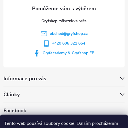
a
t
Gryfshop
í
obchod
@
gryfshop.cz
+420 606 321 654
Gryfacademy & Gryfshop FB
Informace pro vás
Články
Facebook
Tento web používá soubory cookie. Dalším procházením