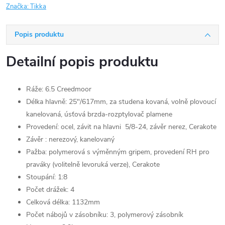
Značka:
Tikka
Popis produktu
Detailní popis produktu
Ráže: 6.5 Creedmoor
Délka hlavně: 25"/617mm, za studena kovaná, volně plovoucí
kanelovaná, úsťová brzda-rozptylovač plamene
Provedení: ocel, závit na hlavni 5/8-24, závěr nerez, Cerakote
Závěr : nerezový, kanelovaný
Pažba: polymerová s výměnným gripem, provedení RH pro
praváky (volitelně levoruká verze), Cerakote
Stoupání: 1:8
Počet drážek: 4
Celková délka: 1132mm
Počet nábojů v zásobníku: 3, polymerový zásobník