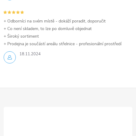
+ Odborníci na svém místě - dokáží poradit, doporučit
+ Co není skladem, to lze po domluvě objednat
+ Široký sortiment
+ Prodejna je součástí areálu střelnice - profesionální prostředí
18.11.2024
Z
á
p