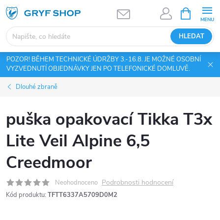
Přejít
NÁKUPNÍ
KOŠÍK
na
obsah
HLEDAT
POZOR! BĚHEM TECHNICKÉ ÚDRŽBY 3.-16.8. JE MOŽNÉ OSOBNÍ
VYZVEDNUTÍ OBJEDNÁVKY JEN PO TELEFONICKÉ DOMLUVĚ.
Dlouhé zbraně
puška opakovací Tikka T3x
Lite Veil Alpine 6,5
Creedmoor
Podrobnosti hodnocení
Neohodnoceno
Kód produktu:
TFTT6337A5709D0M2