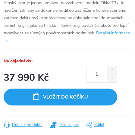
Alpský vzor je jednou ze dvou nových verzí modelu Tikka T3x. Je
navržen tak, aby se dokonale hodil do zasněžené horské scenérie,
zatímco další nový vzor Wideland se dokonale hodí do tmavších
lesních krajin, jako ve Finsku. Hlavně mají povlak Cerakote pro lepší
trvanlivost za různých povětrnostních podmínek.
Detailní informace
Na objednávku
37 990 Kč
Měrná
cena:
VLOŽIT DO KOŠÍKU
Dotaz k produktu
Hlídací pes
Sdílet