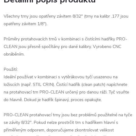
Všechny trny jsou opatřeny závitem 8/32" (trny na kalibr .177 jsou
opatřeny závitem 1/8").
Průměry protahovacích trnů v kombinaci s čistícími hadříky PRO-
CLEAN jsou přesně spočítány pro dané kalibry. Vyrobeno CNC
obráběním.
Použití:
Ideální používat v kombinaci s vytěrákovou tyčí usazenou na
ložiscích (např. STIL CRIN). Čistící hadřík (clean patch) napíchnete
na protahovací trn PRO-CLEAN určený pro danou ráži. Tyč vsuňte
do hlavně. Dokud je hadřík špinavý, proces opakujte.
PRO-CLEAN protahovací trny jsou bez problémů použitelné na tyče
se závity 8/32". Pokud nelze prostrčit trn s hadříkem hlavní s
přiměřeným odporem, doporučujeme zkontrolovat velikost