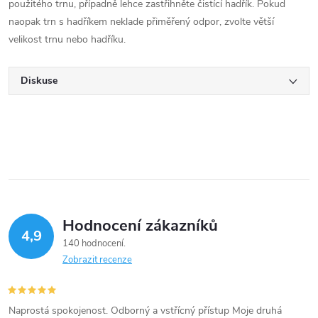
použitého trnu, případně lehce zastřihněte čistící hadřík. Pokud
naopak trn s hadříkem neklade přiměřený odpor, zvolte větší
velikost trnu nebo hadříku.
Diskuse
Hodnocení zákazníků
4,9
140 hodnocení
Zobrazit recenze
Naprostá spokojenost. Odborný a vstřícný přístup Moje druhá