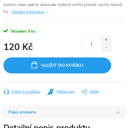
(cotton clean patch) dokonale vytěsnil vnitřní průměr vývrtu hlavně.
Po...
Detailní informace
Skladem
9 ks
120 Kč
Měrná
cena:
VLOŽIT DO KOŠÍKU
Dotaz k produktu
Hlídací pes
Sdílet
Popis produktu
Detailní popis produktu