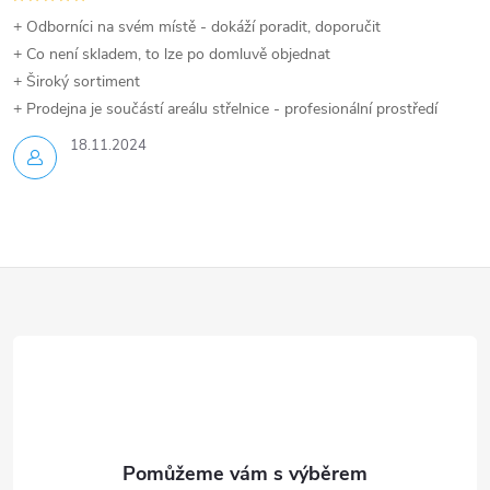
+ Odborníci na svém místě - dokáží poradit, doporučit
+ Co není skladem, to lze po domluvě objednat
+ Široký sortiment
+ Prodejna je součástí areálu střelnice - profesionální prostředí
18.11.2024
Z
á
p
a