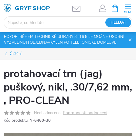
Přejít
NÁKUPNÍ
KOŠÍK
na
obsah
HLEDAT
POZOR! BĚHEM TECHNICKÉ ÚDRŽBY 3.-16.8. JE MOŽNÉ OSOBNÍ
VYZVEDNUTÍ OBJEDNÁVKY JEN PO TELEFONICKÉ DOMLUVĚ.
Čištění
protahovací trn (jag)
puškový, nikl, .30/7,62 mm,
, PRO-CLEAN
Podrobnosti hodnocení
Neohodnoceno
Kód produktu:
N-6460-30