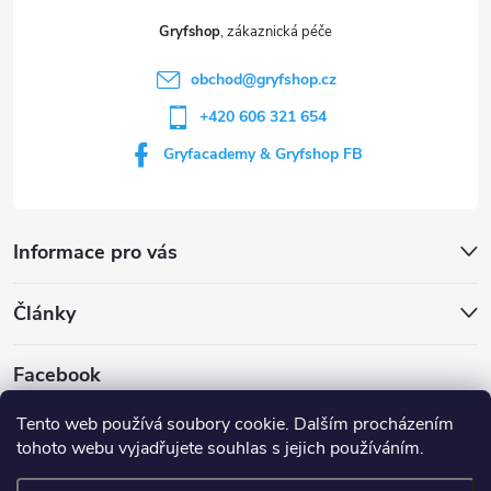
t
Gryfshop
í
obchod
@
gryfshop.cz
+420 606 321 654
Gryfacademy & Gryfshop FB
Informace pro vás
Články
Facebook
Tento web používá soubory cookie. Dalším procházením
tohoto webu vyjadřujete souhlas s jejich používáním.
Web Gryf Academy
Rezervace střelnice