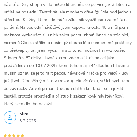
návštěva Gryfshopu v HomeCredit aréně sice po více jak 3 letech a
určitě ne poslední. Tentokrát, ale mnohem dříve 😎. Vše pod jednou
střechou. Služby ,které zde může zákazník využít jsou za mě fakt
parádní. Na poslední návštěvě jsem kupoval Glocka 45 a měl jsem
možnost vyzkoušet si u nich zakoupenou zbraň ihned na střelnici,
nicméně Glocka střílím a nosím již dlouhá léta (nemám mě prakticky
co překvapit), tak jsem využili místo toho, možnost si vyzkoušet
Stinger 9 v 8" délky hlavně,kterou zde mají k dispozici jako
předváděcku do 10.07.2025, krom toho mají i 4" dlouhou hlaveň a
musím uznat, že je to fakt pecka, návyková hračka pro velký kluky
(už ji vyhlížím pěkný místo v trezoru). Mít víc času, střílel bych tam
do zavíračky. Ačkoli je mám trochou dál 55 km budu sem jezdit
častěji, protože prostředí a přístup k zákazníkovi/ návštěvníkovi,
který jsem dlouho nezažil.
Míra
3.7.2025