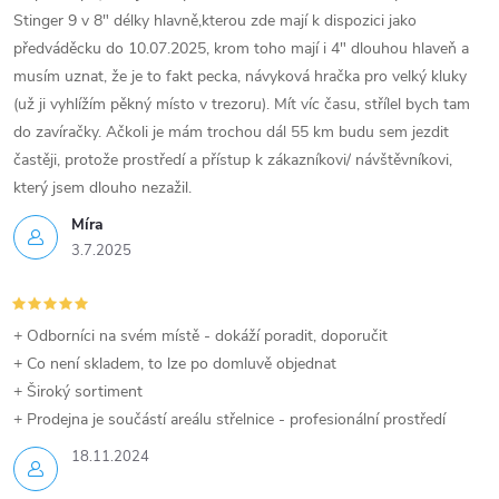
Stinger 9 v 8" délky hlavně,kterou zde mají k dispozici jako
předváděcku do 10.07.2025, krom toho mají i 4" dlouhou hlaveň a
musím uznat, že je to fakt pecka, návyková hračka pro velký kluky
(už ji vyhlížím pěkný místo v trezoru). Mít víc času, střílel bych tam
do zavíračky. Ačkoli je mám trochou dál 55 km budu sem jezdit
častěji, protože prostředí a přístup k zákazníkovi/ návštěvníkovi,
který jsem dlouho nezažil.
Míra
3.7.2025
+ Odborníci na svém místě - dokáží poradit, doporučit
+ Co není skladem, to lze po domluvě objednat
+ Široký sortiment
+ Prodejna je součástí areálu střelnice - profesionální prostředí
18.11.2024