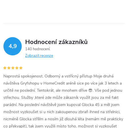
Hodnocení zákazníků
4,9
140 hodnocení
Zobrazit recenze
Naprostá spokojenost. Odborný a vstřícný přístup Moje druhá
návštěva Gryfshopu v HomeCredit aréně sice po více jak 3 letech a
určitě ne poslední. Tentokrát, ale mnohem dříve 😎. Vše pod jednou
střechou. Služby ,které zde může zákazník využít jsou za mě fakt
parádní. Na poslední návštěvě jsem kupoval Glocka 45 a měl jsem
možnost vyzkoušet si u nich zakoupenou zbraň ihned na střelnici,
nicméně Glocka střílím a nosím již dlouhá léta (nemám mě prakticky
co překvapit), tak jsem využili místo toho, možnost si vyzkoušet