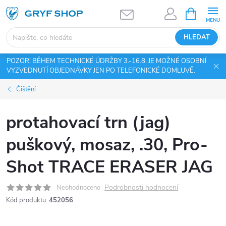
Přejít
NÁKUPNÍ
KOŠÍK
na
obsah
HLEDAT
POZOR! BĚHEM TECHNICKÉ ÚDRŽBY 3.-16.8. JE MOŽNÉ OSOBNÍ
VYZVEDNUTÍ OBJEDNÁVKY JEN PO TELEFONICKÉ DOMLUVĚ.
Čištění
protahovací trn (jag)
puškový, mosaz, .30, Pro-
Shot TRACE ERASER JAG
Podrobnosti hodnocení
Neohodnoceno
Kód produktu:
452056