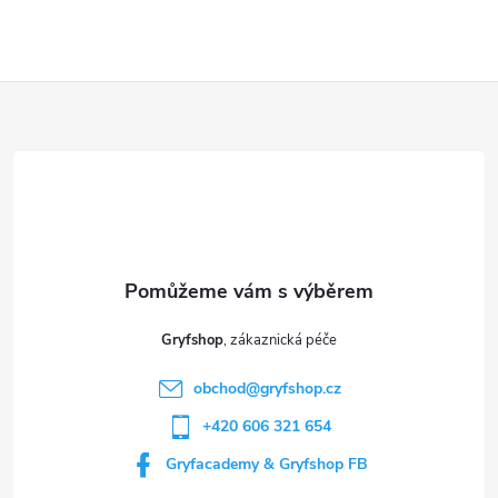
Z
á
p
a
t
Gryfshop
í
obchod
@
gryfshop.cz
+420 606 321 654
Gryfacademy & Gryfshop FB