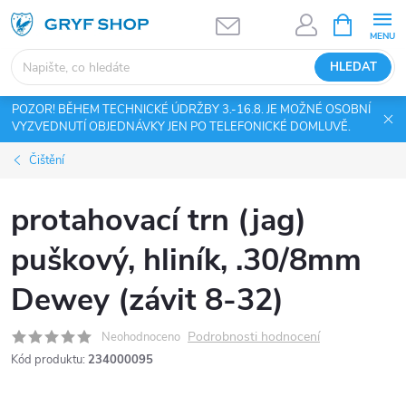
Přejít
NÁKUPNÍ
KOŠÍK
na
obsah
HLEDAT
POZOR! BĚHEM TECHNICKÉ ÚDRŽBY 3.-16.8. JE MOŽNÉ OSOBNÍ
VYZVEDNUTÍ OBJEDNÁVKY JEN PO TELEFONICKÉ DOMLUVĚ.
Čištění
protahovací trn (jag)
puškový, hliník, .30/8mm
Dewey (závit 8-32)
Podrobnosti hodnocení
Neohodnoceno
Kód produktu:
234000095