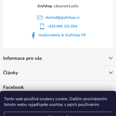
t
Gryfshop
í
obchod
@
gryfshop.cz
+420 606 321 654
Gryfacademy & Gryfshop FB
Informace pro vás
Články
Facebook
Tento web používá soubory cookie. Dalším procházením
tohoto webu vyjadřujete souhlas s jejich používáním.
Web Gryf Academy
Rezervace střelnice