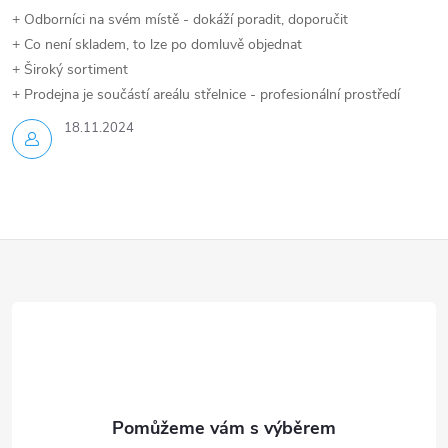
+ Odborníci na svém místě - dokáží poradit, doporučit
+ Co není skladem, to lze po domluvě objednat
+ Široký sortiment
+ Prodejna je součástí areálu střelnice - profesionální prostředí
18.11.2024
Z
á
p
a