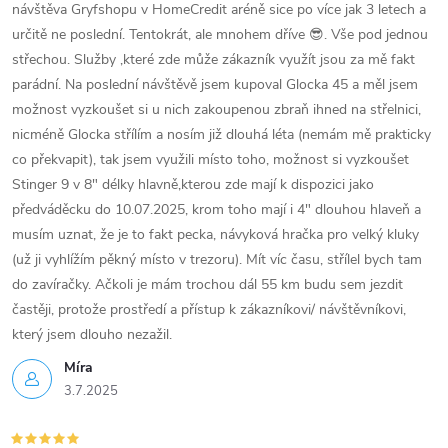
návštěva Gryfshopu v HomeCredit aréně sice po více jak 3 letech a
určitě ne poslední. Tentokrát, ale mnohem dříve 😎. Vše pod jednou
střechou. Služby ,které zde může zákazník využít jsou za mě fakt
parádní. Na poslední návštěvě jsem kupoval Glocka 45 a měl jsem
možnost vyzkoušet si u nich zakoupenou zbraň ihned na střelnici,
nicméně Glocka střílím a nosím již dlouhá léta (nemám mě prakticky
co překvapit), tak jsem využili místo toho, možnost si vyzkoušet
Stinger 9 v 8" délky hlavně,kterou zde mají k dispozici jako
předváděcku do 10.07.2025, krom toho mají i 4" dlouhou hlaveň a
musím uznat, že je to fakt pecka, návyková hračka pro velký kluky
(už ji vyhlížím pěkný místo v trezoru). Mít víc času, střílel bych tam
do zavíračky. Ačkoli je mám trochou dál 55 km budu sem jezdit
častěji, protože prostředí a přístup k zákazníkovi/ návštěvníkovi,
který jsem dlouho nezažil.
Míra
3.7.2025