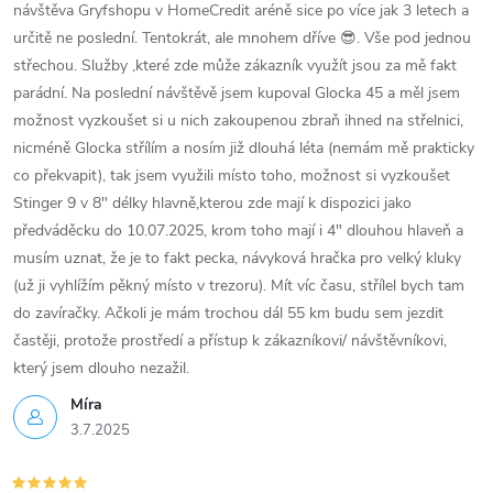
návštěva Gryfshopu v HomeCredit aréně sice po více jak 3 letech a
určitě ne poslední. Tentokrát, ale mnohem dříve 😎. Vše pod jednou
střechou. Služby ,které zde může zákazník využít jsou za mě fakt
parádní. Na poslední návštěvě jsem kupoval Glocka 45 a měl jsem
možnost vyzkoušet si u nich zakoupenou zbraň ihned na střelnici,
nicméně Glocka střílím a nosím již dlouhá léta (nemám mě prakticky
co překvapit), tak jsem využili místo toho, možnost si vyzkoušet
Stinger 9 v 8" délky hlavně,kterou zde mají k dispozici jako
předváděcku do 10.07.2025, krom toho mají i 4" dlouhou hlaveň a
musím uznat, že je to fakt pecka, návyková hračka pro velký kluky
(už ji vyhlížím pěkný místo v trezoru). Mít víc času, střílel bych tam
do zavíračky. Ačkoli je mám trochou dál 55 km budu sem jezdit
častěji, protože prostředí a přístup k zákazníkovi/ návštěvníkovi,
který jsem dlouho nezažil.
Míra
3.7.2025