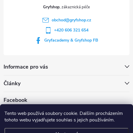
t
Gryfshop
í
obchod
@
gryfshop.cz
+420 606 321 654
Gryfacademy & Gryfshop FB
Informace pro vás
Články
Facebook
Tento web používá soubory cookie. Dalším procházením
tohoto webu vyjadřujete souhlas s jejich používáním.
Web Gryf Academy
Rezervace střelnice