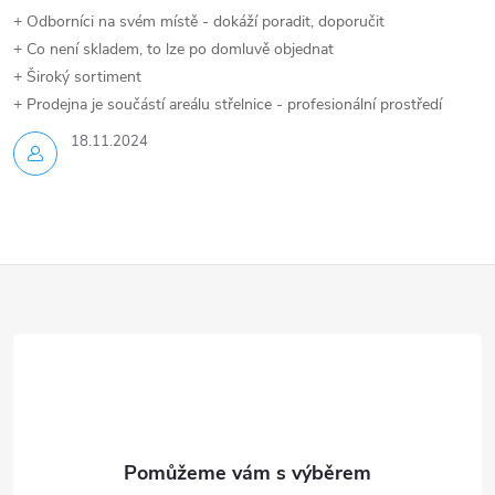
+ Odborníci na svém místě - dokáží poradit, doporučit
+ Co není skladem, to lze po domluvě objednat
+ Široký sortiment
+ Prodejna je součástí areálu střelnice - profesionální prostředí
18.11.2024
Z
á
p
a