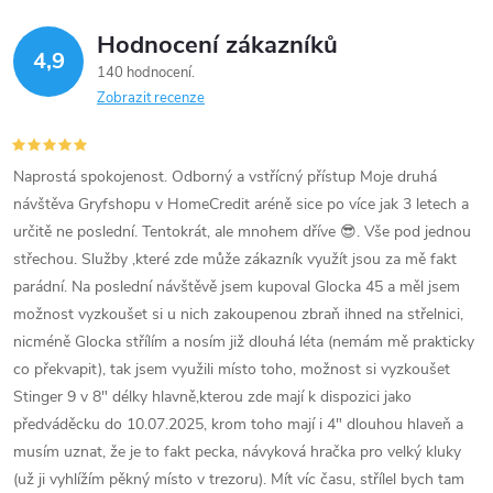
Hodnocení zákazníků
4,9
140 hodnocení
Zobrazit recenze
Naprostá spokojenost. Odborný a vstřícný přístup Moje druhá
návštěva Gryfshopu v HomeCredit aréně sice po více jak 3 letech a
určitě ne poslední. Tentokrát, ale mnohem dříve 😎. Vše pod jednou
střechou. Služby ,které zde může zákazník využít jsou za mě fakt
parádní. Na poslední návštěvě jsem kupoval Glocka 45 a měl jsem
možnost vyzkoušet si u nich zakoupenou zbraň ihned na střelnici,
nicméně Glocka střílím a nosím již dlouhá léta (nemám mě prakticky
co překvapit), tak jsem využili místo toho, možnost si vyzkoušet
Stinger 9 v 8" délky hlavně,kterou zde mají k dispozici jako
předváděcku do 10.07.2025, krom toho mají i 4" dlouhou hlaveň a
musím uznat, že je to fakt pecka, návyková hračka pro velký kluky
(už ji vyhlížím pěkný místo v trezoru). Mít víc času, střílel bych tam