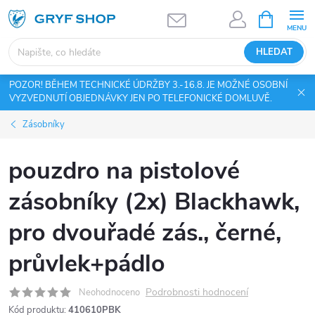
Přejít
NÁKUPNÍ
KOŠÍK
na
obsah
HLEDAT
POZOR! BĚHEM TECHNICKÉ ÚDRŽBY 3.-16.8. JE MOŽNÉ OSOBNÍ
VYZVEDNUTÍ OBJEDNÁVKY JEN PO TELEFONICKÉ DOMLUVĚ.
Zásobníky
pouzdro na pistolové
zásobníky (2x) Blackhawk,
pro dvouřadé zás., černé,
průvlek+pádlo
Podrobnosti hodnocení
Neohodnoceno
Kód produktu:
410610PBK