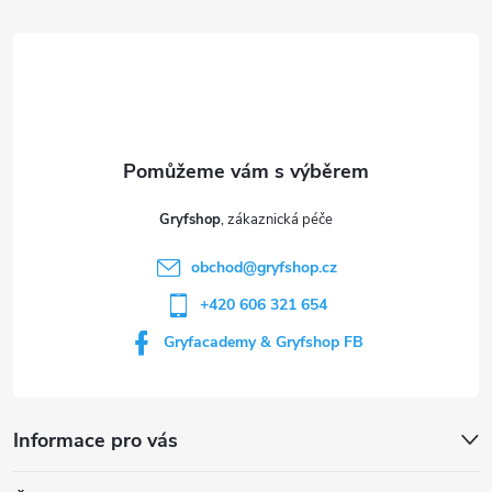
á
p
a
t
Gryfshop
í
obchod
@
gryfshop.cz
+420 606 321 654
Gryfacademy & Gryfshop FB
Informace pro vás