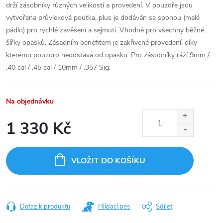
drží zásobníky různých velikostí a provedení. V pouzdře jsou
vytvořena průvleková poutka, plus je dodáván se sponou (malé
pádlo) pro rychlé zavěšení a sejmutí. Vhodné pro všechny běžné
šířky opasků. Zásadním benefitem je zakřivené provedení, díky
kterému pouzdro neodstává od opasku. Pro zásobníky ráží 9mm /
.40 cal / .45 cal / 10mm / .357 Sig.
Na objednávku
1 330 Kč
Měrná
cena:
VLOŽIT DO KOŠÍKU
Dotaz k produktu
Hlídací pes
Sdílet