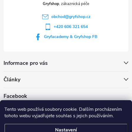
t
Gryfshop
í
obchod
@
gryfshop.cz
+420 606 321 654
Gryfacademy & Gryfshop FB
Informace pro vás
Články
Facebook
Tento web používá soubory cookie. Dalším procházením
tohoto webu vyjadřujete souhlas s jejich používáním.
Web Gryf Academy
Rezervace střelnice
Nastavení