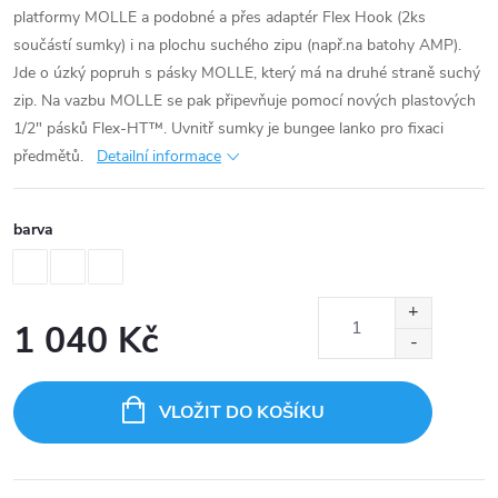
platformy MOLLE a podobné a přes adaptér Flex Hook (2ks
součástí sumky) i na plochu suchého zipu (např.na batohy AMP).
Jde o úzký popruh s pásky MOLLE, který má na druhé straně suchý
zip. Na vazbu MOLLE se pak připevňuje pomocí nových plastových
1/2" pásků Flex-HT™. Uvnitř sumky je bungee lanko pro fixaci
předmětů.
Detailní informace
barva
1 040 Kč
Měrná
cena:
VLOŽIT DO KOŠÍKU