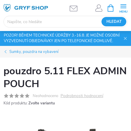
Přejít
NÁKUPNÍ
KOŠÍK
na
obsah
HLEDAT
POZOR! BĚHEM TECHNICKÉ ÚDRŽBY 3.-16.8. JE MOŽNÉ OSOBNÍ
VYZVEDNUTÍ OBJEDNÁVKY JEN PO TELEFONICKÉ DOMLUVĚ.
Sumky, pouzdra na vybavení
pouzdro 5.11 FLEX ADMIN
POUCH
Podrobnosti hodnocení
Neohodnoceno
Kód produktu:
Zvolte variantu