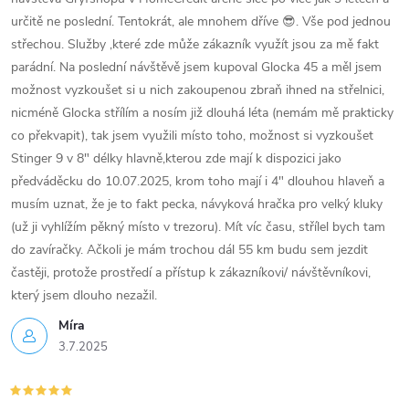
určitě ne poslední. Tentokrát, ale mnohem dříve 😎. Vše pod jednou
střechou. Služby ,které zde může zákazník využít jsou za mě fakt
parádní. Na poslední návštěvě jsem kupoval Glocka 45 a měl jsem
možnost vyzkoušet si u nich zakoupenou zbraň ihned na střelnici,
nicméně Glocka střílím a nosím již dlouhá léta (nemám mě prakticky
co překvapit), tak jsem využili místo toho, možnost si vyzkoušet
Stinger 9 v 8" délky hlavně,kterou zde mají k dispozici jako
předváděcku do 10.07.2025, krom toho mají i 4" dlouhou hlaveň a
musím uznat, že je to fakt pecka, návyková hračka pro velký kluky
(už ji vyhlížím pěkný místo v trezoru). Mít víc času, střílel bych tam
do zavíračky. Ačkoli je mám trochou dál 55 km budu sem jezdit
častěji, protože prostředí a přístup k zákazníkovi/ návštěvníkovi,
který jsem dlouho nezažil.
Míra
3.7.2025