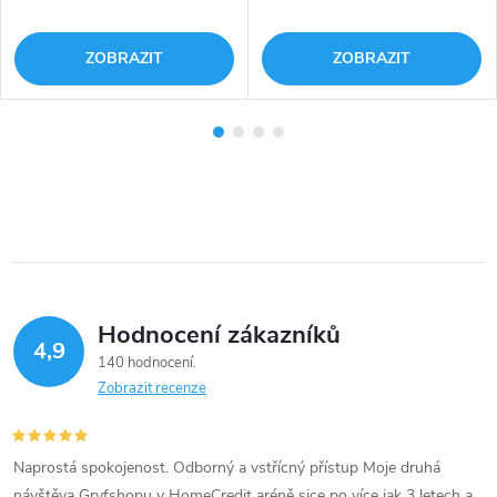
ZOBRAZIT
ZOBRAZIT
Hodnocení zákazníků
4,9
140 hodnocení
Zobrazit recenze
Naprostá spokojenost. Odborný a vstřícný přístup Moje druhá
návštěva Gryfshopu v HomeCredit aréně sice po více jak 3 letech a