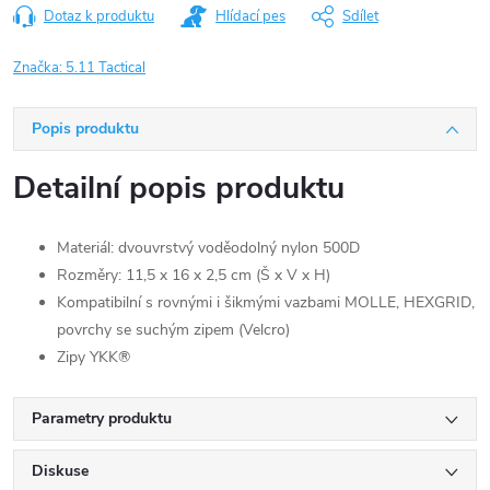
Dotaz k produktu
Hlídací pes
Sdílet
Značka:
5.11 Tactical
Popis produktu
Detailní popis produktu
Materiál: dvouvrstvý voděodolný nylon 500D
Rozměry: 11,5 x 16 x 2,5 cm (Š x V x H)
Kompatibilní s rovnými i šikmými vazbami MOLLE, HEXGRID,
povrchy se suchým zipem (Velcro)
Zipy YKK®
Parametry produktu
Diskuse