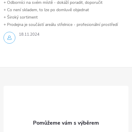
+ Odborníci na svém místě - dokáží poradit, doporučit
+ Co není skladem, to lze po domluvě objednat
+ Široký sortiment
+ Prodejna je součástí areálu střelnice - profesionální prostředí
18.11.2024
Z
á
p
a