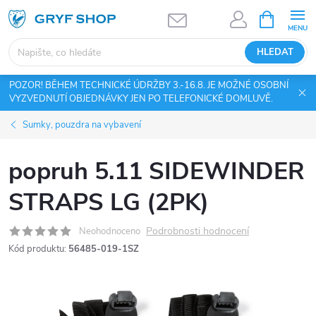
Přejít
NÁKUPNÍ
KOŠÍK
na
obsah
HLEDAT
POZOR! BĚHEM TECHNICKÉ ÚDRŽBY 3.-16.8. JE MOŽNÉ OSOBNÍ
VYZVEDNUTÍ OBJEDNÁVKY JEN PO TELEFONICKÉ DOMLUVĚ.
Sumky, pouzdra na vybavení
popruh 5.11 SIDEWINDER
STRAPS LG (2PK)
Podrobnosti hodnocení
Neohodnoceno
Kód produktu:
56485-019-1SZ