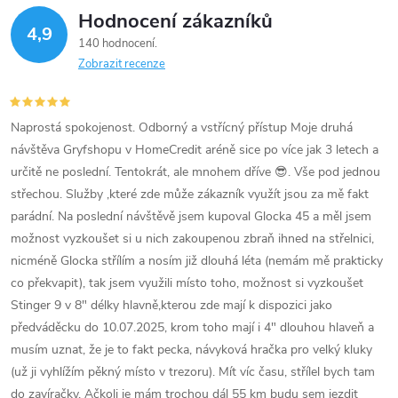
Hodnocení zákazníků
4,9
140 hodnocení
Zobrazit recenze
Naprostá spokojenost. Odborný a vstřícný přístup Moje druhá
návštěva Gryfshopu v HomeCredit aréně sice po více jak 3 letech a
určitě ne poslední. Tentokrát, ale mnohem dříve 😎. Vše pod jednou
střechou. Služby ,které zde může zákazník využít jsou za mě fakt
parádní. Na poslední návštěvě jsem kupoval Glocka 45 a měl jsem
možnost vyzkoušet si u nich zakoupenou zbraň ihned na střelnici,
nicméně Glocka střílím a nosím již dlouhá léta (nemám mě prakticky
co překvapit), tak jsem využili místo toho, možnost si vyzkoušet
Stinger 9 v 8" délky hlavně,kterou zde mají k dispozici jako
předváděcku do 10.07.2025, krom toho mají i 4" dlouhou hlaveň a
musím uznat, že je to fakt pecka, návyková hračka pro velký kluky
(už ji vyhlížím pěkný místo v trezoru). Mít víc času, střílel bych tam
do zavíračky. Ačkoli je mám trochou dál 55 km budu sem jezdit