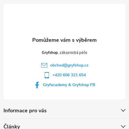
á
p
a
t
Gryfshop
í
obchod
@
gryfshop.cz
+420 606 321 654
Gryfacademy & Gryfshop FB
Informace pro vás
Články