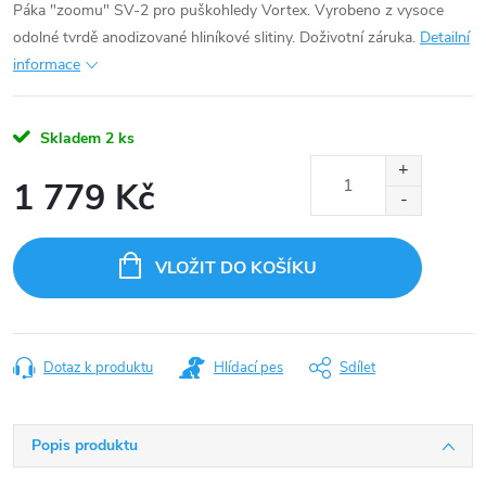
Páka "zoomu" SV-2 pro puškohledy Vortex. Vyrobeno z vysoce
odolné tvrdě anodizované hliníkové slitiny. Doživotní záruka.
Detailní
informace
Skladem
2 ks
1 779 Kč
Měrná
cena:
VLOŽIT DO KOŠÍKU
Dotaz k produktu
Hlídací pes
Sdílet
Popis produktu