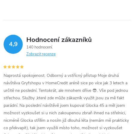
Hodnocení zákazníků
4,9
140 hodnocení
Zobrazit recenze
Naprostá spokojenost. Odborný a vstřícný přístup Moje druhá
návštěva Gryfshopu v HomeCredit aréně sice po více jak 3 letech a
určitě ne poslední. Tentokrát, ale mnohem dříve 😎. Vše pod jednou
střechou. Služby ,které zde může zákazník využít jsou za mě fakt
parádní. Na poslední návštěvě jsem kupoval Glocka 45 a měl jsem
možnost vyzkoušet si u nich zakoupenou zbraň ihned na střelnici,
nicméně Glocka střílím a nosím již dlouhá léta (nemám mě prakticky
co překvapit), tak jsem využili místo toho, možnost si vyzkoušet