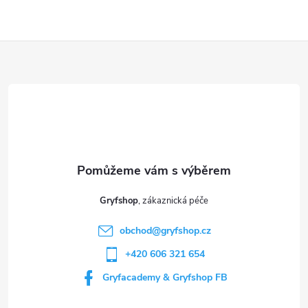
Z
á
p
a
t
Gryfshop
í
obchod
@
gryfshop.cz
+420 606 321 654
Gryfacademy & Gryfshop FB