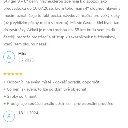
Stinger 9 v 8" délky hlavně,kterou zde mají k dispozici jako
předváděcku do 10.07.2025, krom toho mají i 4" dlouhou hlaveň a
musím uznat, že je to fakt pecka, návyková hračka pro velký kluky
(už ji vyhlížím pěkný místo v trezoru). Mít víc času, střílel bych tam
do zavíračky. Ačkoli je mám trochou dál 55 km budu sem jezdit
častěji, protože prostředí a přístup k zákazníkovi/ návštěvníkovi,
který jsem dlouho nezažil.
Míra
3.7.2025
+ Odborníci na svém místě - dokáží poradit, doporučit
+ Co není skladem, to lze po domluvě objednat
+ Široký sortiment
+ Prodejna je součástí areálu střelnice - profesionální prostředí
18.11.2024