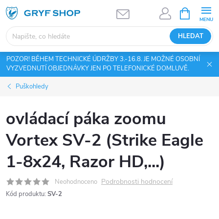
Přejít
NÁKUPNÍ
KOŠÍK
na
obsah
HLEDAT
POZOR! BĚHEM TECHNICKÉ ÚDRŽBY 3.-16.8. JE MOŽNÉ OSOBNÍ
VYZVEDNUTÍ OBJEDNÁVKY JEN PO TELEFONICKÉ DOMLUVĚ.
Puškohledy
ovládací páka zoomu
Vortex SV-2 (Strike Eagle
1-8x24, Razor HD,...)
Podrobnosti hodnocení
Neohodnoceno
Kód produktu:
SV-2