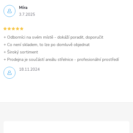
Míra
3.7.2025
+ Odborníci na svém místě - dokáží poradit, doporučit
+ Co není skladem, to lze po domluvě objednat
+ Široký sortiment
+ Prodejna je součástí areálu střelnice - profesionální prostředí
18.11.2024
Z
á