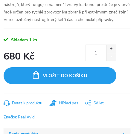
nástrojů, který funguje i na menší vrstvy karbonu, přestože je v prvé
řadě určen pro rychlé zprovoznění zbraně při extrémním znečištění.
Velice užitečný nástroj, který šetří čas a chemické přípravky.
Skladem
1 ks
680 Kč
Měrná
cena:
VLOŽIT DO KOŠÍKU
Dotaz k produktu
Hlídací pes
Sdílet
Značka:
Real Avid
Popis produktu