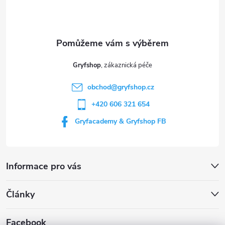
p
a
t
Gryfshop
í
obchod
@
gryfshop.cz
+420 606 321 654
Gryfacademy & Gryfshop FB
Informace pro vás
Články
Facebook