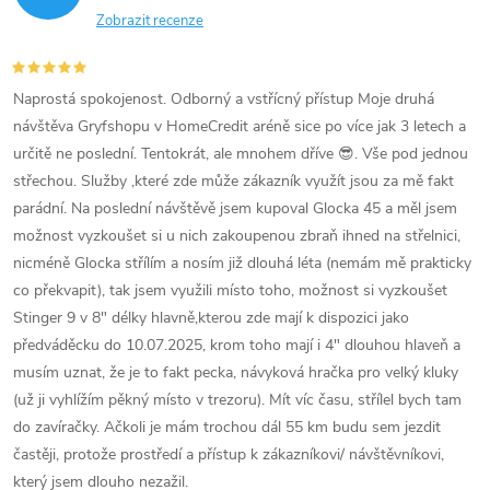
Zobrazit recenze
Naprostá spokojenost. Odborný a vstřícný přístup Moje druhá
návštěva Gryfshopu v HomeCredit aréně sice po více jak 3 letech a
určitě ne poslední. Tentokrát, ale mnohem dříve 😎. Vše pod jednou
střechou. Služby ,které zde může zákazník využít jsou za mě fakt
parádní. Na poslední návštěvě jsem kupoval Glocka 45 a měl jsem
možnost vyzkoušet si u nich zakoupenou zbraň ihned na střelnici,
nicméně Glocka střílím a nosím již dlouhá léta (nemám mě prakticky
co překvapit), tak jsem využili místo toho, možnost si vyzkoušet
Stinger 9 v 8" délky hlavně,kterou zde mají k dispozici jako
předváděcku do 10.07.2025, krom toho mají i 4" dlouhou hlaveň a
musím uznat, že je to fakt pecka, návyková hračka pro velký kluky
(už ji vyhlížím pěkný místo v trezoru). Mít víc času, střílel bych tam
do zavíračky. Ačkoli je mám trochou dál 55 km budu sem jezdit
častěji, protože prostředí a přístup k zákazníkovi/ návštěvníkovi,
který jsem dlouho nezažil.