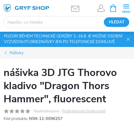
Přejít
NÁKUPNÍ
KOŠÍK
na
obsah
HLEDAT
POZOR! BĚHEM TECHNICKÉ ÚDRŽBY 3.-16.8. JE MOŽNÉ OSOBNÍ
VYZVEDNUTÍ OBJEDNÁVKY JEN PO TELEFONICKÉ DOMLUVĚ.
Nášivky
nášivka 3D JTG Thorovo
kladivo "Dragon Thors
Hammer", fluorescent
Podrobnosti hodnocení
Neohodnoceno
Kód produktu:
NSN-12-0096257