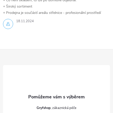
+ Co není skladem, to lze po domluvě objednat
+ Široký sortiment
+ Prodejna je součástí areálu střelnice - profesionální prostředí
18.11.2024
Z
á
p
a
t
Gryfshop