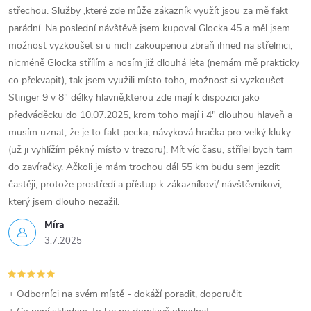
střechou. Služby ,které zde může zákazník využít jsou za mě fakt
parádní. Na poslední návštěvě jsem kupoval Glocka 45 a měl jsem
možnost vyzkoušet si u nich zakoupenou zbraň ihned na střelnici,
nicméně Glocka střílím a nosím již dlouhá léta (nemám mě prakticky
co překvapit), tak jsem využili místo toho, možnost si vyzkoušet
Stinger 9 v 8" délky hlavně,kterou zde mají k dispozici jako
předváděcku do 10.07.2025, krom toho mají i 4" dlouhou hlaveň a
musím uznat, že je to fakt pecka, návyková hračka pro velký kluky
(už ji vyhlížím pěkný místo v trezoru). Mít víc času, střílel bych tam
do zavíračky. Ačkoli je mám trochou dál 55 km budu sem jezdit
častěji, protože prostředí a přístup k zákazníkovi/ návštěvníkovi,
který jsem dlouho nezažil.
Míra
3.7.2025
+ Odborníci na svém místě - dokáží poradit, doporučit