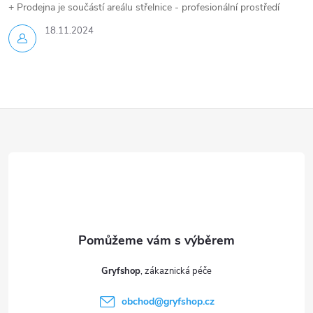
+ Prodejna je součástí areálu střelnice - profesionální prostředí
18.11.2024
Z
á
p
a
t
Gryfshop
í
obchod
@
gryfshop.cz