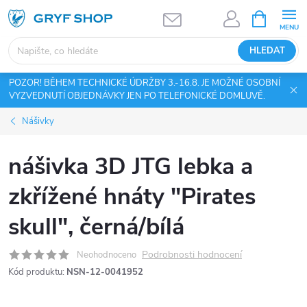
Přejít
NÁKUPNÍ
KOŠÍK
na
obsah
HLEDAT
POZOR! BĚHEM TECHNICKÉ ÚDRŽBY 3.-16.8. JE MOŽNÉ OSOBNÍ
VYZVEDNUTÍ OBJEDNÁVKY JEN PO TELEFONICKÉ DOMLUVĚ.
Nášivky
nášivka 3D JTG lebka a
zkřížené hnáty "Pirates
skull", černá/bílá
Podrobnosti hodnocení
Neohodnoceno
Kód produktu:
NSN-12-0041952