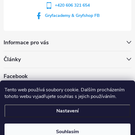
+420 606 321 654
Gryfacademy & Gryfshop FB
Informace pro vás
Články
Facebook
Tento web používá soubory cookie. Dalším procházením
tohoto webu vyjadřujete souhlas s jejich používáním.
Web Gryf Academy
Rezervace střelnice
Nastavení
Copyright 2026
Gryf shop
. Všechna práva vyhrazena.
Souhlasím