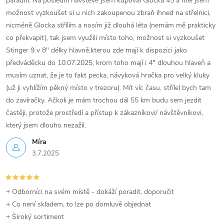
parádní. Na poslední návštěvě jsem kupoval Glocka 45 a měl jsem
možnost vyzkoušet si u nich zakoupenou zbraň ihned na střelnici,
nicméně Glocka střílím a nosím již dlouhá léta (nemám mě prakticky
co překvapit), tak jsem využili místo toho, možnost si vyzkoušet
Stinger 9 v 8" délky hlavně,kterou zde mají k dispozici jako
předváděcku do 10.07.2025, krom toho mají i 4" dlouhou hlaveň a
musím uznat, že je to fakt pecka, návyková hračka pro velký kluky
(už ji vyhlížím pěkný místo v trezoru). Mít víc času, střílel bych tam
do zavíračky. Ačkoli je mám trochou dál 55 km budu sem jezdit
častěji, protože prostředí a přístup k zákazníkovi/ návštěvníkovi,
který jsem dlouho nezažil.
Míra
3.7.2025
+ Odborníci na svém místě - dokáží poradit, doporučit
+ Co není skladem, to lze po domluvě objednat
+ Široký sortiment