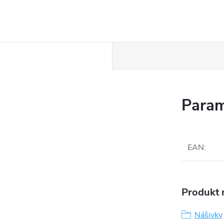
Param
EAN
:
Produkt n
Nášivky