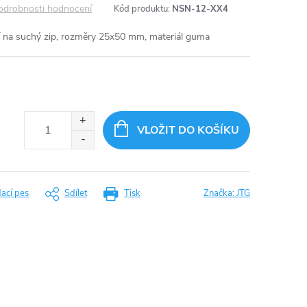
odrobnosti hodnocení
Kód produktu:
NSN-12-XX4
í na suchý zip, rozměry 25x50 mm, materiál guma
VLOŽIT DO KOŠÍKU
dací pes
Sdílet
Tisk
Značka:
JTG