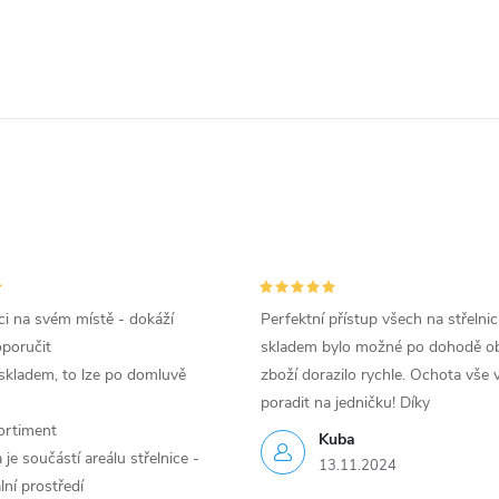
i na svém místě - dokáží
Perfektní přístup všech na střelnic
oporučit
skladem bylo možné po dohodě ob
skladem, to lze po domluvě
zboží dorazilo rychle. Ochota vše v
poradit na jedničku! Díky
ortiment
Kuba
je součástí areálu střelnice -
13.11.2024
lní prostředí