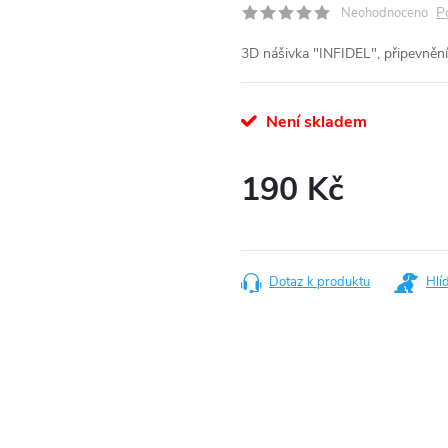
P
Neohodnoceno
3D nášivka "INFIDEL", připevněn
Není skladem
190 Kč
Měrná
cena:
Dotaz k produktu
Hlí