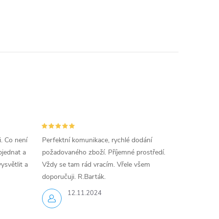
i. Co není
Perfektní komunikace, rychlé dodání
jednat a
požadovaného zboží. Příjemné prostředí.
ysvětlit a
Vždy se tam rád vracím. Vřele všem
doporučuji. R.Barták.
12.11.2024