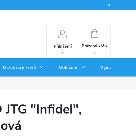
Podmínky uplatnění poukazů
NÁKUPNÍ
KOŠÍK
Prázdný košík
Přihlášení
Detektory kovů
Oblečení
Vybavení
 JTG "Infidel",
ková