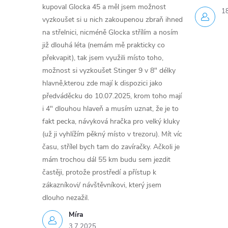
kupoval Glocka 45 a měl jsem možnost
1
vyzkoušet si u nich zakoupenou zbraň ihned
na střelnici, nicméně Glocka střílím a nosím
již dlouhá léta (nemám mě prakticky co
překvapit), tak jsem využili místo toho,
možnost si vyzkoušet Stinger 9 v 8" délky
hlavně,kterou zde mají k dispozici jako
předváděcku do 10.07.2025, krom toho mají
i 4" dlouhou hlaveň a musím uznat, že je to
fakt pecka, návyková hračka pro velký kluky
(už ji vyhlížím pěkný místo v trezoru). Mít víc
času, střílel bych tam do zavíračky. Ačkoli je
mám trochou dál 55 km budu sem jezdit
častěji, protože prostředí a přístup k
zákazníkovi/ návštěvníkovi, který jsem
dlouho nezažil.
Míra
3.7.2025