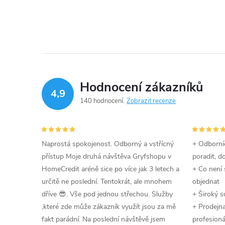
Hodnocení zákazníků
4,9
140 hodnocení
Zobrazit recenze
Naprostá spokojenost. Odborný a vstřícný
+ Odborníc
přístup Moje druhá návštěva Gryfshopu v
poradit, d
HomeCredit aréně sice po více jak 3 letech a
+ Co není 
určitě ne poslední. Tentokrát, ale mnohem
objednat
dříve 😎. Vše pod jednou střechou. Služby
+ Široký s
,které zde může zákazník využít jsou za mě
+ Prodejna 
fakt parádní. Na poslední návštěvě jsem
profesioná