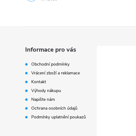
Z
á
Informace pro vás
p
Obchodní podmínky
Vrácení zboží a reklamace
a
Kontakt
t
Výhody nákupu
Napište nám
í
Ochrana osobních údajů
Podmínky uplatnění poukazů