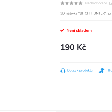
P
Neohodnoceno
3D nášivka "BITCH HUNTER", při
Není skladem
190 Kč
Měrná
cena:
Dotaz k produktu
Hlí