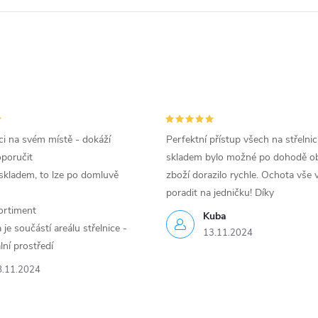
i na svém místě - dokáží
Perfektní přístup všech na střelnic
oporučit
skladem bylo možné po dohodě ob
skladem, to lze po domluvě
zboží dorazilo rychle. Ochota vše v
poradit na jedničku! Díky
ortiment
Kuba
je součástí areálu střelnice -
13.11.2024
lní prostředí
8.11.2024