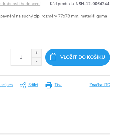
odrobnosti hodnocení
Kód produktu:
NSN-12-0064244
pevnění na suchý zip, rozměry 77x78 mm, materiál guma
VLOŽIT DO KOŠÍKU
dací pes
Sdílet
Tisk
Značka:
JTG