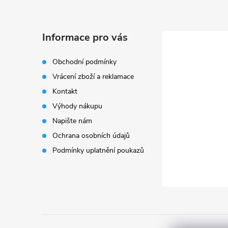
Z
á
Informace pro vás
p
Obchodní podmínky
Vrácení zboží a reklamace
a
Kontakt
t
Výhody nákupu
Napište nám
í
Ochrana osobních údajů
Podmínky uplatnění poukazů