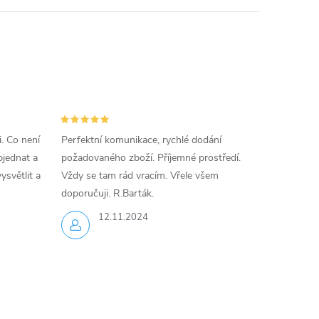
i. Co není
Perfektní komunikace, rychlé dodání
jednat a
požadovaného zboží. Příjemné prostředí.
ysvětlit a
Vždy se tam rád vracím. Vřele všem
doporučuji. R.Barták.
12.11.2024