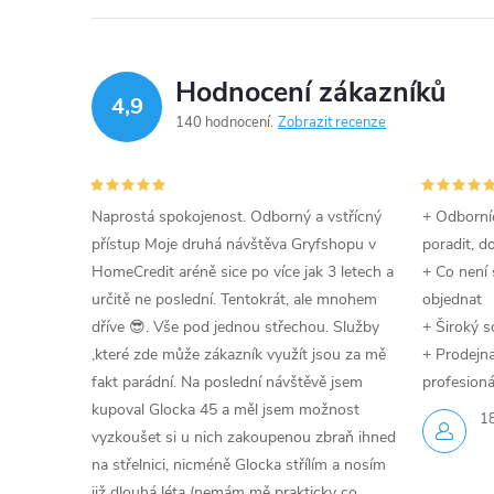
Hodnocení zákazníků
4,9
140 hodnocení
Zobrazit recenze
Naprostá spokojenost. Odborný a vstřícný
+ Odborníc
přístup Moje druhá návštěva Gryfshopu v
poradit, d
HomeCredit aréně sice po více jak 3 letech a
+ Co není 
určitě ne poslední. Tentokrát, ale mnohem
objednat
dříve 😎. Vše pod jednou střechou. Služby
+ Široký s
,které zde může zákazník využít jsou za mě
+ Prodejna 
fakt parádní. Na poslední návštěvě jsem
profesioná
kupoval Glocka 45 a měl jsem možnost
1
vyzkoušet si u nich zakoupenou zbraň ihned
na střelnici, nicméně Glocka střílím a nosím
již dlouhá léta (nemám mě prakticky co