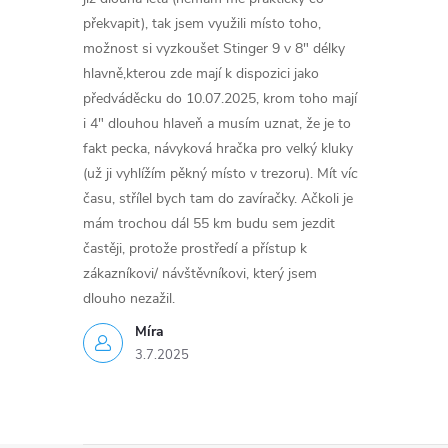
překvapit), tak jsem využili místo toho,
možnost si vyzkoušet Stinger 9 v 8" délky
hlavně,kterou zde mají k dispozici jako
předváděcku do 10.07.2025, krom toho mají
i 4" dlouhou hlaveň a musím uznat, že je to
fakt pecka, návyková hračka pro velký kluky
(už ji vyhlížím pěkný místo v trezoru). Mít víc
času, střílel bych tam do zavíračky. Ačkoli je
mám trochou dál 55 km budu sem jezdit
častěji, protože prostředí a přístup k
zákazníkovi/ návštěvníkovi, který jsem
dlouho nezažil.
Míra
3.7.2025