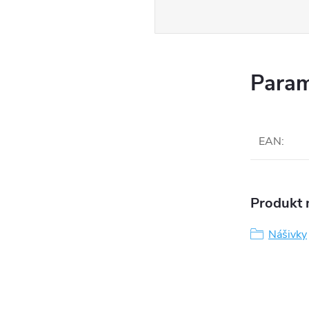
Param
EAN
:
Produkt n
Nášivky