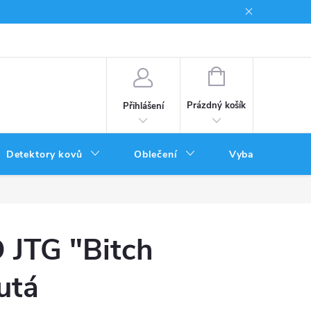
Podmínky uplatnění poukazů
NÁKUPNÍ
KOŠÍK
Prázdný košík
Přihlášení
Detektory kovů
Oblečení
Vybavení
 JTG "Bitch
utá