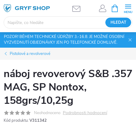
Přejít
NÁKUPNÍ
KOŠÍK
na
obsah
HLEDAT
POZOR! BĚHEM TECHNICKÉ ÚDRŽBY 3.-16.8. JE MOŽNÉ OSOBNÍ
VYZVEDNUTÍ OBJEDNÁVKY JEN PO TELEFONICKÉ DOMLUVĚ.
Pistolové a revolverové
náboj revoverový S&B .357
MAG, SP Nontox,
158grs/10,25g
Podrobnosti hodnocení
Neohodnoceno
Kód produktu:
V311342