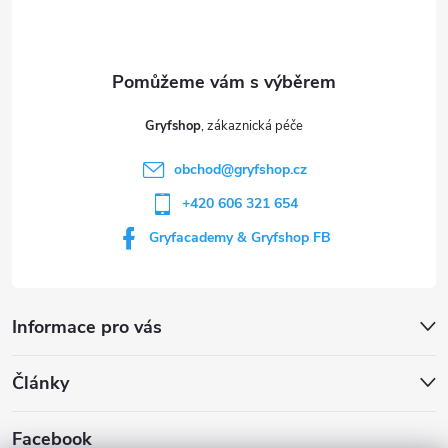
p
a
t
Gryfshop
í
obchod
@
gryfshop.cz
+420 606 321 654
Gryfacademy & Gryfshop FB
Informace pro vás
Články
Facebook