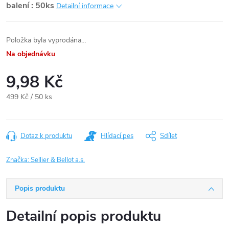
balení : 50ks
Detailní informace
Položka byla vyprodána…
Na objednávku
9,98 Kč
Měrná
499 Kč / 50 ks
cena:
Dotaz k produktu
Hlídací pes
Sdílet
Značka:
Sellier & Bellot a.s.
Popis produktu
Detailní popis produktu