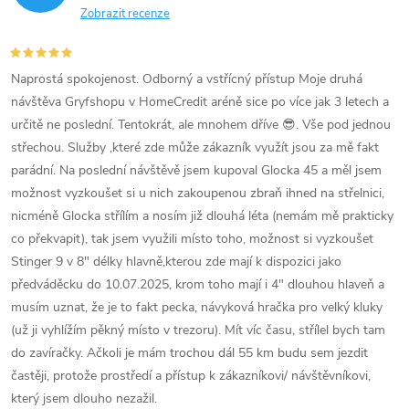
Zobrazit recenze
Naprostá spokojenost. Odborný a vstřícný přístup Moje druhá
návštěva Gryfshopu v HomeCredit aréně sice po více jak 3 letech a
určitě ne poslední. Tentokrát, ale mnohem dříve 😎. Vše pod jednou
střechou. Služby ,které zde může zákazník využít jsou za mě fakt
parádní. Na poslední návštěvě jsem kupoval Glocka 45 a měl jsem
možnost vyzkoušet si u nich zakoupenou zbraň ihned na střelnici,
nicméně Glocka střílím a nosím již dlouhá léta (nemám mě prakticky
co překvapit), tak jsem využili místo toho, možnost si vyzkoušet
Stinger 9 v 8" délky hlavně,kterou zde mají k dispozici jako
předváděcku do 10.07.2025, krom toho mají i 4" dlouhou hlaveň a
musím uznat, že je to fakt pecka, návyková hračka pro velký kluky
(už ji vyhlížím pěkný místo v trezoru). Mít víc času, střílel bych tam
do zavíračky. Ačkoli je mám trochou dál 55 km budu sem jezdit
častěji, protože prostředí a přístup k zákazníkovi/ návštěvníkovi,
který jsem dlouho nezažil.