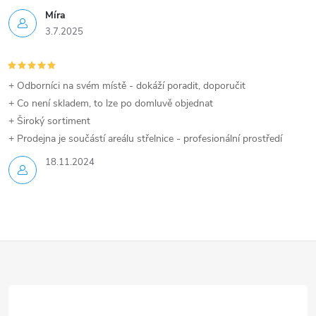
Míra
3.7.2025
+ Odborníci na svém místě - dokáží poradit, doporučit
+ Co není skladem, to lze po domluvě objednat
+ Široký sortiment
+ Prodejna je součástí areálu střelnice - profesionální prostředí
18.11.2024
Z
á