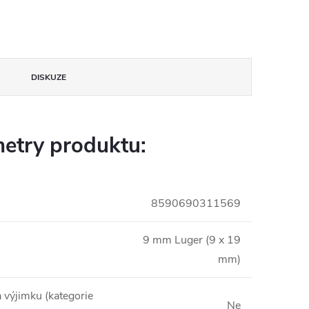
DISKUZE
etry produktu:
8590690311569
9 mm Luger (9 x 19
mm)
a výjimku (kategorie
Ne