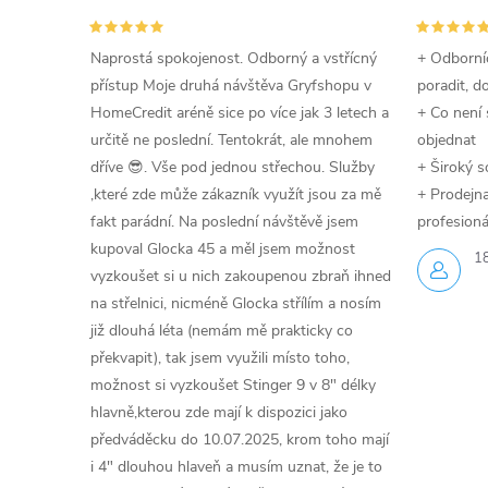
Naprostá spokojenost. Odborný a vstřícný
+ Odborníc
přístup Moje druhá návštěva Gryfshopu v
poradit, d
HomeCredit aréně sice po více jak 3 letech a
+ Co není 
určitě ne poslední. Tentokrát, ale mnohem
objednat
dříve 😎. Vše pod jednou střechou. Služby
+ Široký s
,které zde může zákazník využít jsou za mě
+ Prodejna 
fakt parádní. Na poslední návštěvě jsem
profesioná
kupoval Glocka 45 a měl jsem možnost
1
vyzkoušet si u nich zakoupenou zbraň ihned
na střelnici, nicméně Glocka střílím a nosím
již dlouhá léta (nemám mě prakticky co
překvapit), tak jsem využili místo toho,
možnost si vyzkoušet Stinger 9 v 8" délky
hlavně,kterou zde mají k dispozici jako
předváděcku do 10.07.2025, krom toho mají
i 4" dlouhou hlaveň a musím uznat, že je to