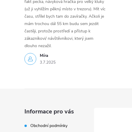
fakt pecka, návyková hračka pro velký kluky
(už ji vyhlížím pěkný místo v trezoru). Mít víc
času, střílel bych tam do zavíračky. Ačkoli je
mám trochou dál 55 km budu sem jezdit
častěji, protože prostředí a přístup k
zákazníkovi/ návštěvníkovi, který jsem
dlouho nezažil.
Míra
3.7.2025
Z
á
Informace pro vás
p
Obchodní podmínky