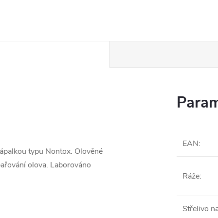
Param
EAN
:
 zápalkou typu Nontox. Olověné
ypařování olova. Laborováno
Ráže
:
Střelivo n