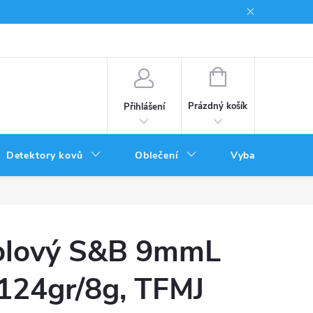
Podmínky uplatnění poukazů
NÁKUPNÍ
KOŠÍK
Prázdný košík
Přihlášení
Detektory kovů
Oblečení
Vybavení
tolový S&B 9mmL
24gr/8g, TFMJ