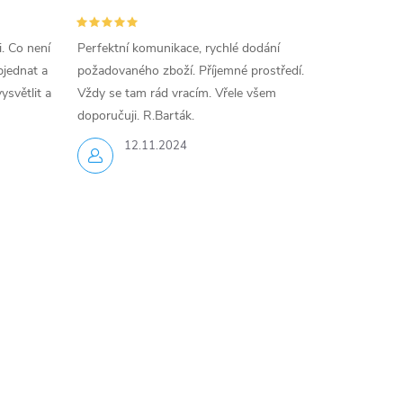
i. Co není
Perfektní komunikace, rychlé dodání
jednat a
požadovaného zboží. Příjemné prostředí.
ysvětlit a
Vždy se tam rád vracím. Vřele všem
doporučuji. R.Barták.
12.11.2024