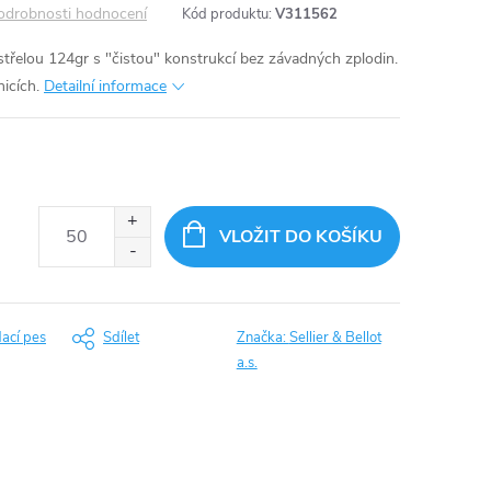
odrobnosti hodnocení
Kód produktu:
V311562
třelou 124gr s "čistou" konstrukcí bez závadných zplodin.
nicích.
Detailní informace
VLOŽIT DO KOŠÍKU
dací pes
Sdílet
Značka:
Sellier & Bellot
a.s.