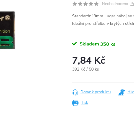
P
Neohodnoceno
Standardní 9mm Luger náboj se s
Ideální pro střelbu v krytých střel
Skladem
350 ks
7,84 Kč
Měrná
392 Kč / 50 ks
cena:
Dotaz k produktu
Hlí
Tisk