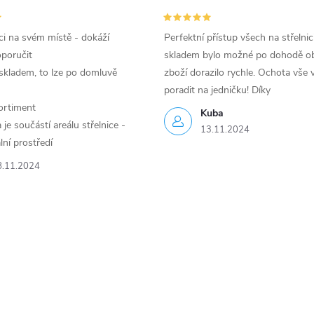
i na svém místě - dokáží
Perfektní přístup všech na střelnic
oporučit
skladem bylo možné po dohodě ob
skladem, to lze po domluvě
zboží dorazilo rychle. Ochota vše v
poradit na jedničku! Díky
ortiment
Kuba
je součástí areálu střelnice -
13.11.2024
lní prostředí
8.11.2024