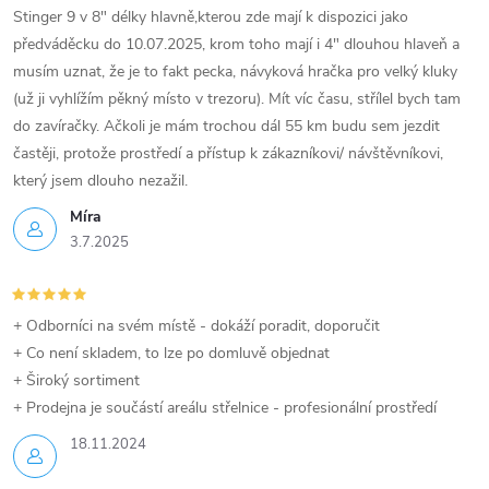
Stinger 9 v 8" délky hlavně,kterou zde mají k dispozici jako
předváděcku do 10.07.2025, krom toho mají i 4" dlouhou hlaveň a
musím uznat, že je to fakt pecka, návyková hračka pro velký kluky
(už ji vyhlížím pěkný místo v trezoru). Mít víc času, střílel bych tam
do zavíračky. Ačkoli je mám trochou dál 55 km budu sem jezdit
častěji, protože prostředí a přístup k zákazníkovi/ návštěvníkovi,
který jsem dlouho nezažil.
Míra
3.7.2025
+ Odborníci na svém místě - dokáží poradit, doporučit
+ Co není skladem, to lze po domluvě objednat
+ Široký sortiment
+ Prodejna je součástí areálu střelnice - profesionální prostředí
18.11.2024