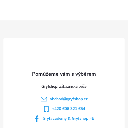
Z
á
p
a
t
Gryfshop
í
obchod
@
gryfshop.cz
+420 606 321 654
Gryfacademy & Gryfshop FB