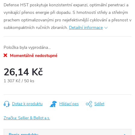
Defense HST poskytuje konzistentní expanzi, optimální penetraci a
vynikající přenos energie při dopadu. S hmotností střely a střelným
prachem optimalizovanými pro nejefektivnější cyklování a přesnost v
subkompaktních ručních zbraních.
Detailní informace
Položka byla vyprodána…
Momentálně nedostupné
26,14 Kč
Měrná
1 307 Kč / 50 ks
cena:
Dotaz k produktu
Hlídací pes
Sdílet
Značka:
Sellier & Bellot a.s.
Popis produktu