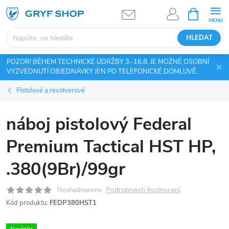
Přejít
NÁKUPNÍ
KOŠÍK
na
obsah
HLEDAT
POZOR! BĚHEM TECHNICKÉ ÚDRŽBY 3.-16.8. JE MOŽNÉ OSOBNÍ
VYZVEDNUTÍ OBJEDNÁVKY JEN PO TELEFONICKÉ DOMLUVĚ.
Pistolové a revolverové
náboj pistolový Federal
Premium Tactical HST HP,
.380(9Br)/99gr
Podrobnosti hodnocení
Neohodnoceno
Kód produktu:
FEDP380HST1