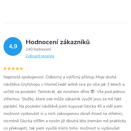
Hodnocení zákazníků
4,9
140 hodnocení
Zobrazit recenze
Naprostá spokojenost. Odborný a vstřícný přístup Moje druhá
návštěva Gryfshopu v HomeCredit aréně sice po více jak 3 letech a
určitě ne poslední. Tentokrát, ale mnohem dříve 😎. Vše pod jednou
střechou. Služby ,které zde může zákazník využít jsou za mě fakt
parádní. Na poslední návštěvě jsem kupoval Glocka 45 a měl jsem
možnost vyzkoušet si u nich zakoupenou zbraň ihned na střelnici,
nicméně Glocka střílím a nosím již dlouhá léta (nemám mě prakticky
co překvapit), tak jsem využili místo toho, možnost si vyzkoušet