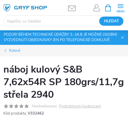
Přejít
NÁKUPNÍ
KOŠÍK
na
obsah
HLEDAT
POZOR! BĚHEM TECHNICKÉ ÚDRŽBY 3.-16.8. JE MOŽNÉ OSOBNÍ
VYZVEDNUTÍ OBJEDNÁVKY JEN PO TELEFONICKÉ DOMLUVĚ.
Kulové
náboj kulový S&B
7,62x54R SP 180grs/11,7g
střela 2940
Podrobnosti hodnocení
Neohodnoceno
Kód produktu:
V332462