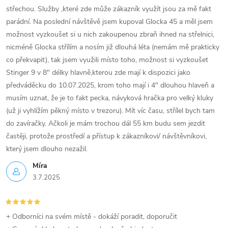
střechou. Služby ,které zde může zákazník využít jsou za mě fakt
parádní. Na poslední návštěvě jsem kupoval Glocka 45 a měl jsem
možnost vyzkoušet si u nich zakoupenou zbraň ihned na střelnici,
nicméně Glocka střílím a nosím již dlouhá léta (nemám mě prakticky
co překvapit), tak jsem využili místo toho, možnost si vyzkoušet
Stinger 9 v 8" délky hlavně,kterou zde mají k dispozici jako
předváděcku do 10.07.2025, krom toho mají i 4" dlouhou hlaveň a
musím uznat, že je to fakt pecka, návyková hračka pro velký kluky
(už ji vyhlížím pěkný místo v trezoru). Mít víc času, střílel bych tam
do zavíračky. Ačkoli je mám trochou dál 55 km budu sem jezdit
častěji, protože prostředí a přístup k zákazníkovi/ návštěvníkovi,
který jsem dlouho nezažil.
Míra
3.7.2025
+ Odborníci na svém místě - dokáží poradit, doporučit