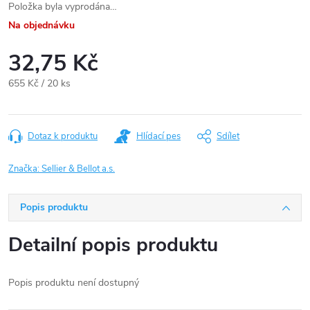
Položka byla vyprodána…
Na objednávku
32,75 Kč
Měrná
655 Kč / 20 ks
cena:
Dotaz k produktu
Hlídací pes
Sdílet
Značka:
Sellier & Bellot a.s.
Popis produktu
Detailní popis produktu
Popis produktu není dostupný