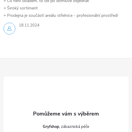
+ Co není skladem, to lze po domluvě objednat
+ Široký sortiment
+ Prodejna je součástí areálu střelnice - profesionální prostředí
18.11.2024
Z
á
p
a
t
Gryfshop