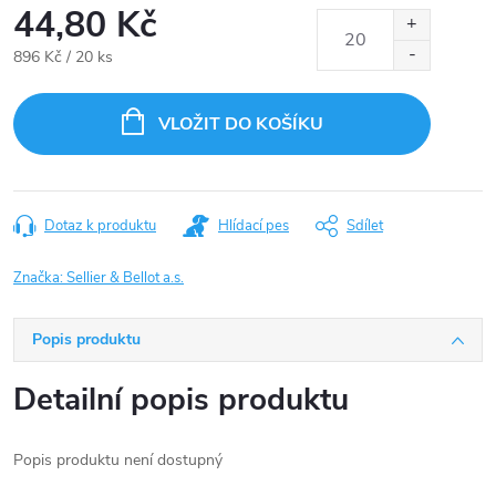
44,80 Kč
Měrná
896 Kč / 20 ks
cena:
VLOŽIT DO KOŠÍKU
Dotaz k produktu
Hlídací pes
Sdílet
Značka:
Sellier & Bellot a.s.
Popis produktu
Detailní popis produktu
Popis produktu není dostupný