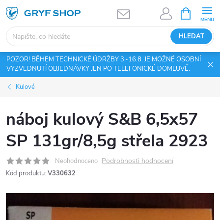
Přejít
NÁKUPNÍ
KOŠÍK
na
obsah
HLEDAT
POZOR! BĚHEM TECHNICKÉ ÚDRŽBY 3.-16.8. JE MOŽNÉ OSOBNÍ
VYZVEDNUTÍ OBJEDNÁVKY JEN PO TELEFONICKÉ DOMLUVĚ.
Kulové
náboj kulový S&B 6,5x57
SP 131gr/8,5g střela 2923
Podrobnosti hodnocení
Neohodnoceno
Kód produktu:
V330632