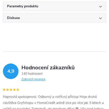
Parametry produktu
Diskuse
Hodnocení zákazníků
4,9
140 hodnocení
Zobrazit recenze
Naprostá spokojenost. Odborný a vstřícný přístup Moje druhá
návštěva Gryfshopu v HomeCredit aréně sice po více jak 3 letech a
určitě ne poslední. Tentokrát, ale mnohem dříve 😎. Vše pod jednou