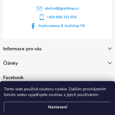
í
obchod
@
gryfshop.cz
+420 606 321 654
Gryfacademy & Gryfshop FB
Informace pro vás
Články
Facebook
Tento web používá soubory cookie. Dalším procházením
tohoto webu vyjadřujete souhlas s jejich používáním.
Web Gryf Academy
Rezervace střelnice
Nastavení