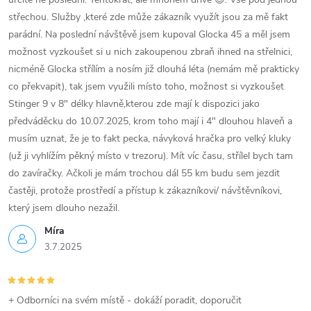
střechou. Služby ,které zde může zákazník využít jsou za mě fakt
parádní. Na poslední návštěvě jsem kupoval Glocka 45 a měl jsem
možnost vyzkoušet si u nich zakoupenou zbraň ihned na střelnici,
nicméně Glocka střílím a nosím již dlouhá léta (nemám mě prakticky
co překvapit), tak jsem využili místo toho, možnost si vyzkoušet
Stinger 9 v 8" délky hlavně,kterou zde mají k dispozici jako
předváděcku do 10.07.2025, krom toho mají i 4" dlouhou hlaveň a
musím uznat, že je to fakt pecka, návyková hračka pro velký kluky
(už ji vyhlížím pěkný místo v trezoru). Mít víc času, střílel bych tam
do zavíračky. Ačkoli je mám trochou dál 55 km budu sem jezdit
častěji, protože prostředí a přístup k zákazníkovi/ návštěvníkovi,
který jsem dlouho nezažil.
Míra
3.7.2025
+ Odborníci na svém místě - dokáží poradit, doporučit