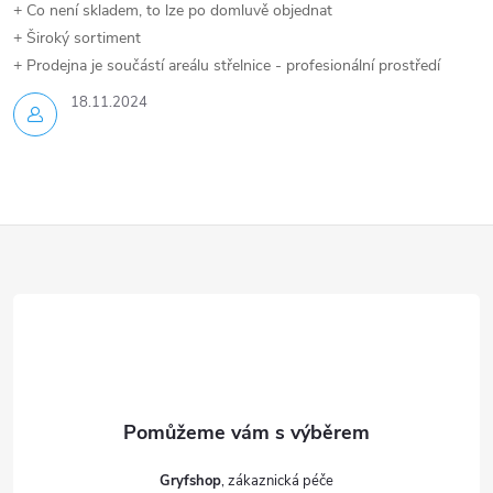
+ Co není skladem, to lze po domluvě objednat
+ Široký sortiment
+ Prodejna je součástí areálu střelnice - profesionální prostředí
18.11.2024
Z
á
p
a
t
Gryfshop